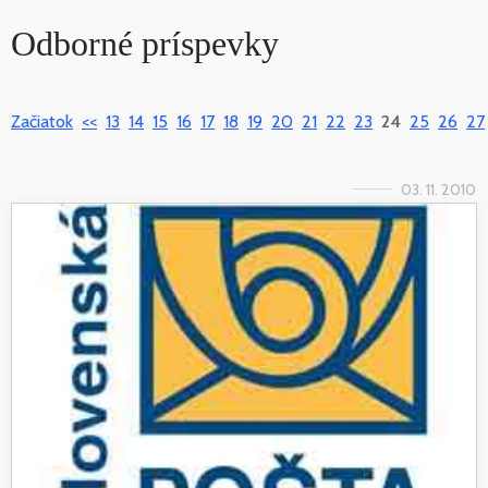
Odborné príspevky
Začiatok
<<
13
14
15
16
17
18
19
20
21
22
23
24
25
26
27
03. 11. 2010