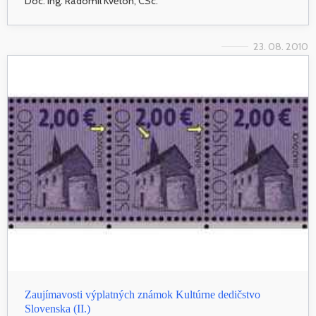
Doc. Ing. Radomil Květon, CSc.
23. 08. 2010
Zaujímavosti výplatných známok Kultúrne dedičstvo
Slovenska (II.)