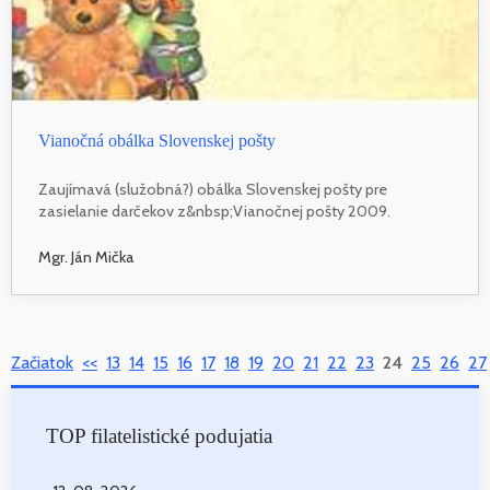
Vianočná obálka Slovenskej pošty
Zaujímavá (služobná?) obálka Slovenskej pošty pre
zasielanie darčekov z&nbsp;Vianočnej pošty 2009.
Mgr. Ján Mička
Začiatok
<<
13
14
15
16
17
18
19
20
21
22
23
24
25
26
27
TOP filatelistické podujatia