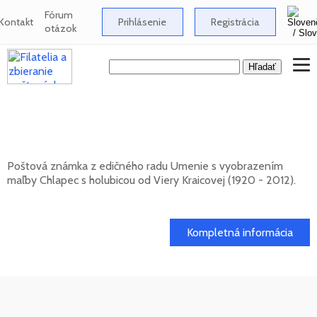
Fórum
Kontakt
Prihlásenie
Registrácia
otázok
Umenie: Viera Kraicová (1920 - 2012) -
Chlapec s holubicou
Poštová známka z edičného radu Umenie s vyobrazením
maľby Chlapec s holubicou od Viery Kraicovej (1920 - 2012).
20. 11. 2026 -
Kompletná informácia