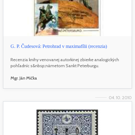
G. P. Čudesová: Petrohrad v maximafílii (recenzia)
Recenzia knihy venovanej autorkinej zbierke analogických
pohľadníc s&nbsp;námetom Sankt Peterburgu.
Mgr. Ján Mička
04. 10. 2010