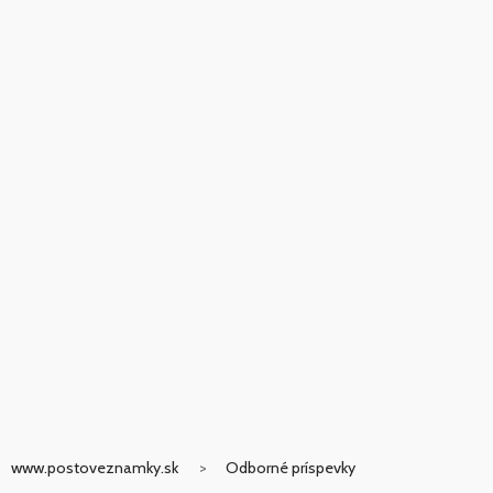
www.postoveznamky.sk
Odborné príspevky