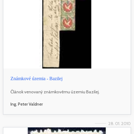
Známkové územia - Bazilej
Článok venovaný známkovému územiu Bazilej.
Ing. Peter Valdner
28. 01. 2010