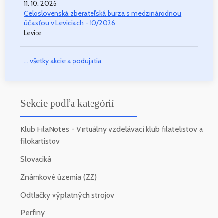
11. 10. 2026
Celoslovenská zberateľská burza s medzinárodnou
účasťou v Leviciach - 10/2026
Levice
... všetky akcie a podujatia
Sekcie podľa kategórií
Klub FilaNotes - Virtuálny vzdelávací klub filatelistov a
filokartistov
Slovaciká
Známkové územia (ZZ)
Odtlačky výplatných strojov
Perfiny