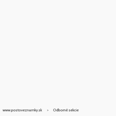
www.postoveznamky.sk
Odborné sekcie