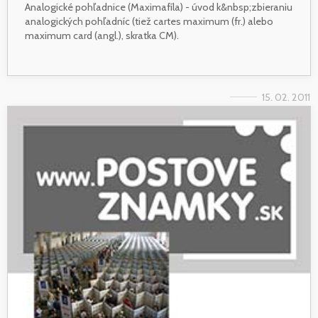
Analogické pohľadnice (Maximafíla) - úvod k&nbsp;zbieraniu
analogických pohľadníc (tiež cartes maximum (fr.) alebo
maximum card (angl.), skratka CM).
15. 02. 2011