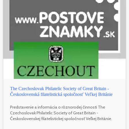
The Czechoslovak Philatelic Society of Great Britain -
Československá filatelistická spoločnosť Veľkej Británie
Predstavenie a informácia o rôznorodej činnosti The
Czechoslovak Philatelic Society of Great Britain -
Československej filatelistickej spoločnosť Veľkej Británie.