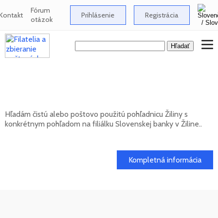
Fórum
Kontakt
Prihlásenie
Registrácia
otázok
Hľadám pohľadnicu Žiliny s pohľadom na
filiálku Slovenskej banky
Hľadám čistú alebo poštovo použitú pohľadnicu Žiliny s
konkrétnym pohľadom na filiálku Slovenskej banky v Žiline..
20. 05. 2026
Kompletná informácia