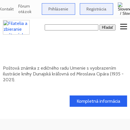
Fórum
Kontakt
Prihlásenie
Registrácia
otázok
UMENIE: Miroslav Cipár (1935 - 2021) -
Dunajská kráľovná
Poštová známka z edičného radu Umenie s vyobrazením
ilustrácie knihy Dunajská kráľovná od Miroslava Cipára (1935 -
2021).
20. 11. 2026 -
Kompletná informácia