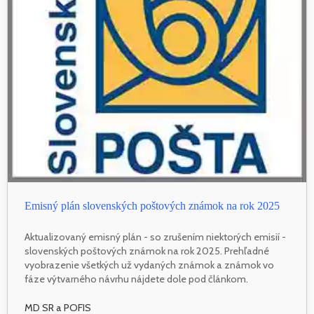
Emisný plán slovenských poštových známok na rok 2025
Aktualizovaný emisný plán - so zrušením niektorých emisií -
slovenských poštových známok na rok 2025. Prehľadné
vyobrazenie všetkých už vydaných známok a známok vo
fáze výtvarného návrhu nájdete dole pod článkom.
MD SR a POFIS