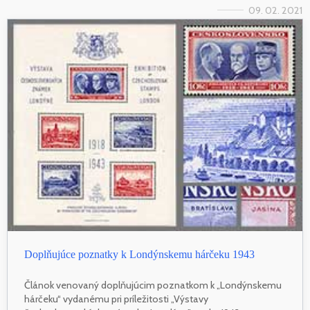
09. 02. 2021
Doplňujúce poznatky k Londýnskemu hárčeku 1943
Článok venovaný doplňujúcim poznatkom k „Londýnskemu
hárčeku“ vydanému pri príležitosti „Výstavy