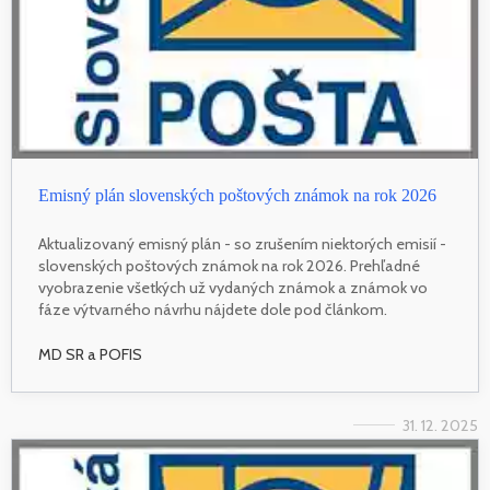
Emisný plán slovenských poštových známok na rok 2026
Aktualizovaný emisný plán - so zrušením niektorých emisií -
slovenských poštových známok na rok 2026. Prehľadné
vyobrazenie všetkých už vydaných známok a známok vo
fáze výtvarného návrhu nájdete dole pod článkom.
MD SR a POFIS
31. 12. 2025