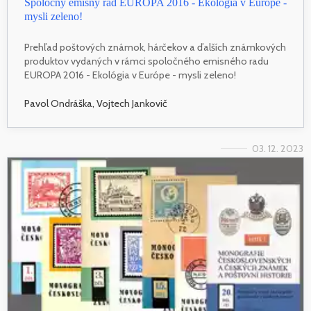
Spoločný emisný rad EUROPA 2016 - Ekológia v Európe -
mysli zeleno!
Prehľad poštových známok, hárčekov a ďalších známkových
produktov vydaných v rámci spoločného emisného radu
EUROPA 2016 - Ekológia v Európe - mysli zeleno!
Pavol Ondráška, Vojtech Jankovič
03. 12. 2023