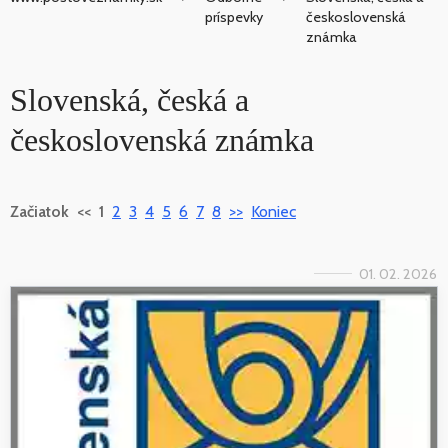
príspevky
československá
známka
Slovenská, česká a
československá známka
Začiatok
<<
1
2
3
4
5
6
7
8
>>
Koniec
01. 02. 2026