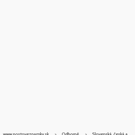
www.postoveznamky.sk
Odborné
Slovenská, česká a