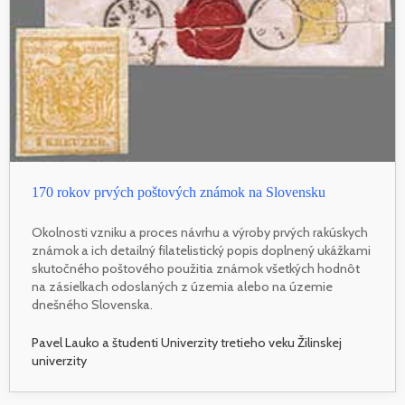
170 rokov prvých poštových známok na Slovensku
Okolnosti vzniku a proces návrhu a výroby prvých rakúskych
známok a ich detailný filatelistický popis doplnený ukážkami
skutočného poštového použitia známok všetkých hodnôt
na zásielkach odoslaných z územia alebo na územie
dnešného Slovenska.
Pavel Lauko a študenti Univerzity tretieho veku Žilinskej
univerzity