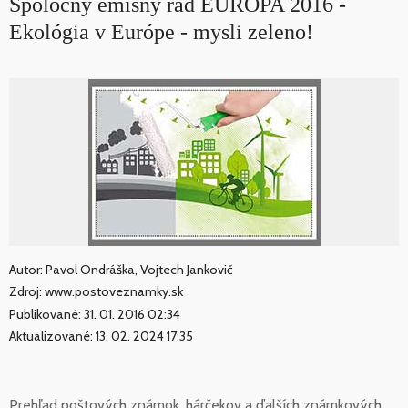
Spoločný emisný rad EUROPA 2016 -
Ekológia v Európe - mysli zeleno!
Autor: Pavol Ondráška, Vojtech Jankovič
Zdroj: www.postoveznamky.sk
Publikované: 31. 01. 2016 02:34
Aktualizované: 13. 02. 2024 17:35
Prehľad poštových známok, hárčekov a ďalších známkových