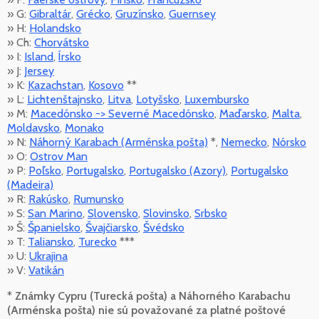
» G:
Gibraltár
,
Grécko
,
Gruzínsko
,
Guernsey
» H:
Holandsko
» Ch:
Chorvátsko
» I:
Island
,
Írsko
» J:
Jersey
» K:
Kazachstan
,
Kosovo
**
» L:
Lichtenštajnsko
,
Litva
,
Lotyšsko
,
Luxembursko
» M:
Macedónsko -> Severné Macedónsko
,
Maďarsko
,
Malta
,
Moldavsko
,
Monako
» N:
Náhorný Karabach (Arménska pošta)
*,
Nemecko
,
Nórsko
» O:
Ostrov Man
» P:
Poľsko
,
Portugalsko
,
Portugalsko (Azory)
,
Portugalsko
(Madeira)
» R:
Rakúsko
,
Rumunsko
» S:
San Marino
,
Slovensko
,
Slovinsko
,
Srbsko
» Š:
Španielsko
,
Švajčiarsko
,
Švédsko
» T:
Taliansko
,
Turecko
***
» U:
Ukrajina
» V:
Vatikán
*
Známky Cypru (Turecká pošta) a Náhorného Karabachu
(Arménska pošta) nie sú považované za platné poštové