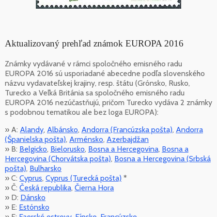
Aktualizovaný prehľad známok EUROPA 2016
Známky vydávané v rámci spoločného emisného radu
EUROPA 2016 sú usporiadané abecedne podľa slovenského
názvu vydavateľskej krajiny, resp. štátu (Grónsko, Rusko,
Turecko a Veľká Británia sa spoločného emisného radu
EUROPA 2016 nezúčastňujú, pričom Turecko vydáva 2 známky
s podobnou tematikou ale bez loga EUROPA):
» A:
Alandy
,
Albánsko
,
Andorra (Francúzska pošta)
,
Andorra
(Španielska pošta)
,
Arménsko
,
Azerbajdžan
» B:
Belgicko
,
Bielorusko
,
Bosna a Hercegovina
,
Bosna a
Hercegovina (Chorvátska pošta)
,
Bosna a Hercegovina (Srbská
pošta)
,
Bulharsko
» C:
Cyprus
,
Cyprus (Turecká pošta)
*
» Č:
Česká republika
,
Čierna Hora
» D:
Dánsko
» E:
Estónsko
» F:
Faerské ostrovy
,
Fínsko
,
Francúzsko