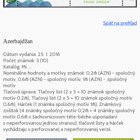
Späť na prehľad
Azerbajdžan
Dátum vydania: 25. 1. 2016
Počet známok: 3 (10)
Katalóg: Mi. ...
Nominálne hodnoty a motívy známok: 0,2₼ (AZN) - spoločný
motív, 0,6₼ (AZN) - spoločný motív, 1₼ (AZN) - ;spoločný
motív
Tlačová úprava: Tlačový list (2 x 5 = 10 známok spoločný
motív 0,2₼), Tlačový list (2 x 5 = 10 známok spoločný motív
0,6₼), Hárček (1 známka spoločný motív 1₼), Známkový
zošitok (4 známky spoločný motív 0,2₼ + 4 známky spoločný
motív 0,6₼ v šachovnicovom tête-bêche usporiadaní
s neperforovanou jednou stranou); tlačové listy a hárček
vychádzaju v perforovanej a neperforovanej verzii.