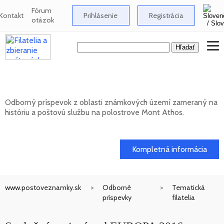
Fórum
Kontakt
Prihlásenie
Registrácia
otázok
Známkové územia - Mont Athos
Odborný príspevok z oblasti známkových území zameraný na
históriu a poštovú službu na polostrove Mont Athos.
02. 02. 2026
Kompletná informácia
www.postoveznamky.sk
Odborné
Tematická
príspevky
filatelia