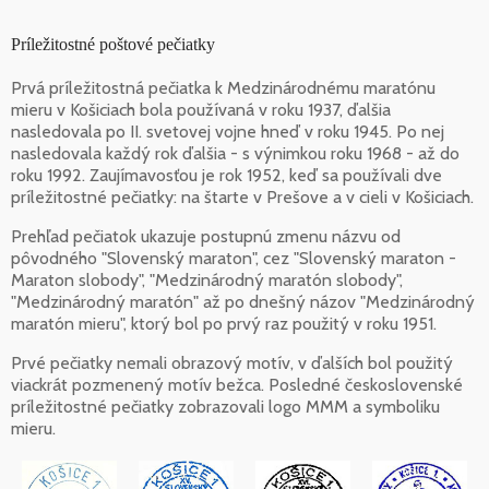
Príležitostné poštové pečiatky
Prvá príležitostná pečiatka k Medzinárodnému maratónu
mieru v Košiciach bola používaná v roku 1937, ďalšia
nasledovala po II. svetovej vojne hneď v roku 1945. Po nej
nasledovala každý rok ďalšia - s výnimkou roku 1968 - až do
roku 1992. Zaujímavosťou je rok 1952, keď sa používali dve
príležitostné pečiatky: na štarte v Prešove a v cieli v Košiciach.
Prehľad pečiatok ukazuje postupnú zmenu názvu od
pôvodného "Slovenský maraton", cez "Slovenský maraton -
Maraton slobody", "Medzinárodný maratón slobody",
"Medzinárodný maratón" až po dnešný názov "Medzinárodný
maratón mieru", ktorý bol po prvý raz použitý v roku 1951.
Prvé pečiatky nemali obrazový motív, v ďalších bol použitý
viackrát pozmenený motív bežca. Posledné československé
príležitostné pečiatky zobrazovali logo MMM a symboliku
mieru.