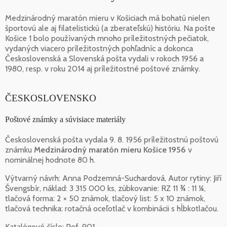
Medzinárodný maratón mieru v Košiciach má bohatú nielen
športovú ale aj filatelistickú (a zberateľskú) históriu. Na pošte
Košice 1 bolo používaných mnoho príležitostných pečiatok,
vydaných viacero príležitostných pohľadníc a dokonca
Československá a Slovenská pošta vydali v rokoch 1956 a
1980, resp. v roku 2014 aj príležitostné poštové známky.
ČESKOSLOVENSKO
Poštové známky a súvisiace materiály
Československá pošta vydala 9. 8. 1956 príležitostnú poštovú
známku
Medzinárodný maratón mieru Košice 1956
v
nominálnej hodnote 80 h.
Výtvarný návrh: Anna Podzemná-Suchardová, Autor rytiny: Jiří
Švengsbír, náklad: 3 315 000 ks, zúbkovanie: RZ 11 ¾ : 11 ¼,
tlačová forma: 2 × 50 známok, tlačový list: 5 x 10 známok,
tlačová technika: rotačná oceľotlač v kombinácii s hĺbkotlačou.
Katalógové číslo: Pof. 901.