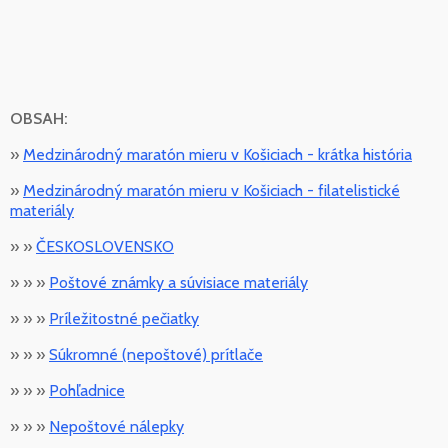
OBSAH:
»
Medzinárodný maratón mieru v Košiciach - krátka história
»
Medzinárodný maratón mieru v Košiciach - filatelistické
materiály
» »
ČESKOSLOVENSKO
» » »
Poštové známky a súvisiace materiály
» » »
Príležitostné pečiatky
» » »
Súkromné (nepoštové) prítlače
» » »
Pohľadnice
» » »
Nepoštové nálepky