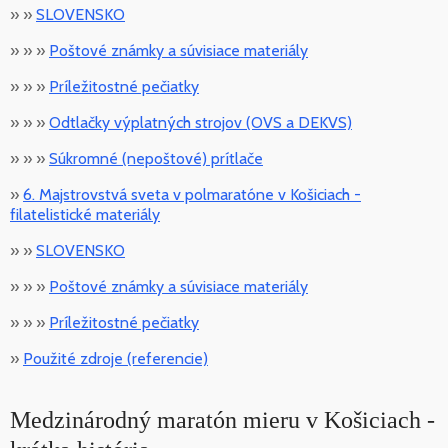
» »
SLOVENSKO
» » »
Poštové známky a súvisiace materiály
» » »
Príležitostné pečiatky
» » »
Odtlačky výplatných strojov (OVS a DEKVS)
» » »
Súkromné (nepoštové) prítlače
»
6. Majstrovstvá sveta v polmaratóne v Košiciach -
filatelistické materiály
» »
SLOVENSKO
» » »
Poštové známky a súvisiace materiály
» » »
Príležitostné pečiatky
»
Použité zdroje (referencie)
Medzinárodný maratón mieru v Košiciach -