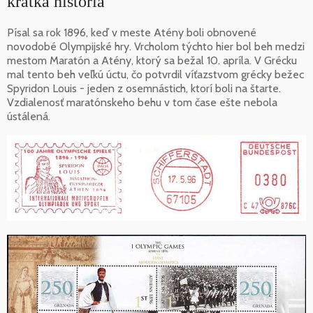
krátka história
Písal sa rok 1896, keď v meste Atény boli obnovené
novodobé Olympijské hry. Vrcholom týchto hier bol beh medzi
mestom Maratón a Atény, ktorý sa bežal 10. apríla. V Grécku
mal tento beh veľkú úctu, čo potvrdil víťazstvom grécky bežec
Spyridon Louis - jeden z osemnástich, ktorí boli na štarte.
Vzdialenosť maratónskeho behu v tom čase ešte nebola
ústálená.