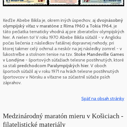
Keďže Abebe Bikila je, okrem iných úspechov, aj
dvojnásobný
olympijský víťaz v maratóne z Ríma 1960 a Tokia 1964
, je
táto pečiatka tematicky vhodná aj pre zberateľov olympijských
hier. A nielen to! V roku 1970 Abebe Bikila súťažil - v Anglicku
počas liečenia z následkov fatálnej dopravnej nehody, pri
ktorej takmer celý ochrnul a neskôr na jej následky zomrel - v
ľukostreľbe a stolnom tenise na tzv.
Stoke Mandeville Games
v Londýne
- športových súťažiach telesne postihnutých, ktoré
sa stali
predchodcom Paralympijských hier
. V oboch
športoch súťažil aj v roku 1971 na hrách telesne postihnutých
športovcov v Nórsku a víťazne sa zúčastnil súťaže psích
záprahov.
Späť na obsah stránky
Medzinárodný maratón mieru v Košiciach -
filatelistické materiály