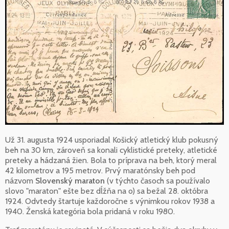
Už 31. augusta 1924 usporiadal Košický atletický klub pokusný
beh na 30 km, zároveň sa konali cyklistické preteky, atletické
preteky a hádzaná žien. Bola to príprava na beh, ktorý meral
42 kilometrov a 195 metrov. Prvý maratónsky beh pod
názvom
Slovenský maraton
(v týchto časoch sa používalo
slovo "maraton" ešte bez dĺžňa na o) sa bežal 28. októbra
1924. Odvtedy štartuje každoročne s výnimkou rokov 1938 a
1940. Ženská kategória bola pridaná v roku 1980.