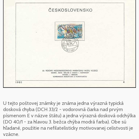
U tejto poštovej známky je známa jedna výrazná typická
dosková chyba (DCH 33/2 - vodorovná čiarka nad prvým
písmenom E v názve štátu) a jedna výrazná dosková odchýlka
(DO 40/1 - za hlavou 3. bežca chýba modrá farba). Obe sú
hľadané, použitie na nefilatelisticky motivovanej celistvosti je
vzácne.