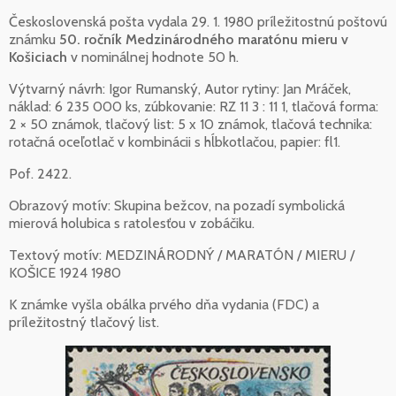
Československá pošta vydala 29. 1. 1980 príležitostnú poštovú
známku
50. ročník Medzinárodného maratónu mieru v
Košiciach
v nominálnej hodnote 50 h.
Výtvarný návrh: Igor Rumanský, Autor rytiny: Jan Mráček,
náklad: 6 235 000 ks, zúbkovanie: RZ 11 3 : 11 1, tlačová forma:
2 × 50 známok, tlačový list: 5 x 10 známok, tlačová technika:
rotačná oceľotlač v kombinácii s hĺbkotlačou, papier: fl1.
Pof. 2422.
Obrazový motív: Skupina bežcov, na pozadí symbolická
mierová holubica s ratolesťou v zobáčiku.
Textový motív: MEDZINÁRODNÝ / MARATÓN / MIERU /
KOŠICE 1924 1980
K známke vyšla obálka prvého dňa vydania (FDC) a
príležitostný tlačový list.