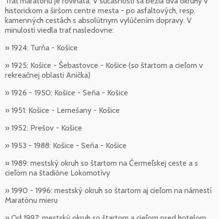
Trať maratónu je rovinatá. V súčasnosti sa bežia dva okruhy v
historickom a širšom centre mesta - po asfaltových, resp.
kamenných cestách s absolútnym vylúčením dopravy. V
minulosti viedla trať nasledovne:
» 1924: Turňa - Košice
» 1925: Košice - Šebastovce - Košice (so štartom a cieľom v
rekreačnej oblasti Anička)
» 1926 - 1950: Košice - Seňa - Košice
» 1951: Košice - Lemešany - Košice
» 1952: Prešov - Košice
» 1953 - 1988: Košice - Seňa - Košice
» 1989: mestský okruh so štartom na Čermeľskej ceste a s
cieľom na štadióne Lokomotívy
» 1990 - 1996: mestský okruh so štartom aj cieľom na námestí
Maratónu mieru
» Od 1997: mestský okruh so štartom a cieľom pred hotelom