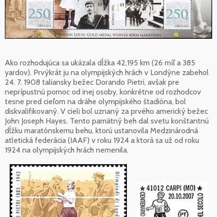
Ako rozhodujúca sa ukázala dĺžka 42,195 km (26 míľ a 385
yardov). Prvýkrát ju na olympijských hrách v Londýne zabehol
24. 7. 1908 taliansky bežec Dorando Pietri, avšak pre
neprípustnú pomoc od inej osoby, konkrétne od rozhodcov
tesne pred cieľom na dráhe olympijského štadióna, bol
diskvalifikovaný. V cieli bol uznaný za prvého americký bežec
John Joseph Hayes. Tento pamätný beh dal svetu konštantnú
dĺžku maratónskemu behu, ktorú ustanovila Medzinárodná
atletická federácia (IAAF) v roku 1924 a ktorá sa už od roku
1924 na olympijských hrách nemenila.