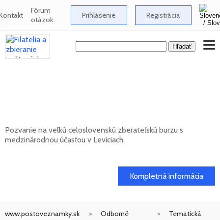
Fórum
Kontakt
Prihlásenie
Registrácia
otázok
Celoslovenská zberateľská burza s
medzinárodnou účasťou v Leviciach -
12/2026
Pozvanie na veľkú celoslovenskú zberateľskú burzu s
medzinárodnou účasťou v Leviciach.
13. 12. 2026
Kompletná informácia
www.postoveznamky.sk
Odborné
Tematická