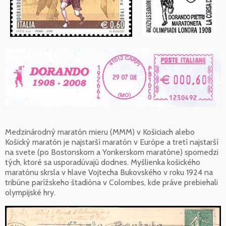
Medzinárodný maratón mieru (MMM) v Košiciach alebo
Košický maratón je najstarší maratón v Európe a tretí najstarší
na svete (po Bostonskom a Yonkerskom maratóne) spomedzi
tých, ktoré sa usporadúvajú dodnes. Myšlienka košického
maratónu skrsla v hlave Vojtecha Bukovského v roku 1924 na
tribúne parížskeho štadióna v Colombes, kde práve prebiehali
olympijské hry.