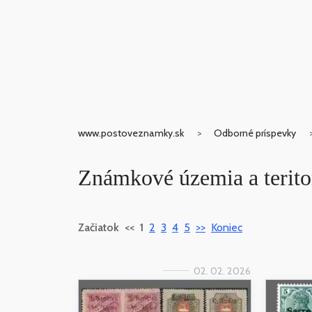
www.postoveznamky.sk
Odborné príspevky
Známkové územia a teritori
Začiatok
<<
1
2
3
4
5
>>
Koniec
02. 02. 2026