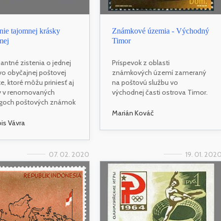
ie tajomnej krásky
Známkové územia - Východný
mej
Timor
santné zistenia o jednej
Príspevok z oblasti
vo obyčajnej poštovej
známkových území zameraný
, ktoré môžu priniesť aj
na poštovú službu vo
 v renomovaných
východnej časti ostrova Timor.
ógoch poštových známok
Marián Kováč
ois Vávra
07. 02. 2020
19. 01. 202