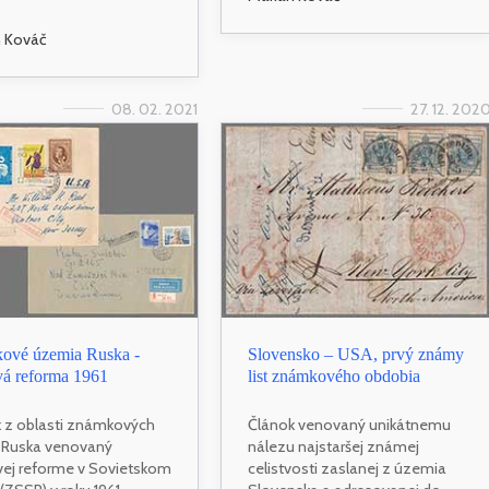
n Kováč
08. 02. 2021
27. 12. 202
ové územia Ruska -
Slovensko – USA, prvý známy
á reforma 1961
list známkového obdobia
 z oblasti známkových
Článok venovaný unikátnemu
 Ruska venovaný
nálezu najstaršej známej
ej reforme v Sovietskom
celistvosti zaslanej z územia