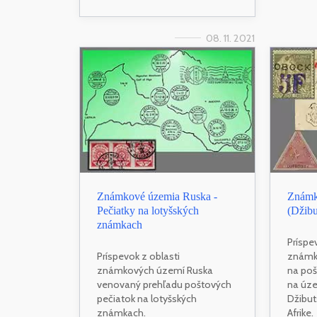
08. 11. 2021
Známkové územia Ruska -
Známk
Pečiatky na lotyšských
(Džibu
známkach
Príspe
Príspevok z oblasti
známk
známkových území Ruska
na po
venovaný prehľadu poštových
na úze
pečiatok na lotyšských
Džibut
známkach.
Afrike.