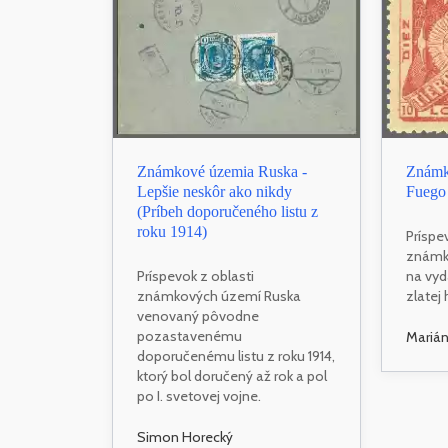
Známkové územia Ruska -
Známko
Lepšie neskôr ako nikdy
Fuego
(Príbeh doporučeného listu z
roku 1914)
Príspe
známk
Príspevok z oblasti
na vy
známkových území Ruska
zlatej
venovaný pôvodne
pozastavenému
Mariá
doporučenému listu z roku 1914,
ktorý bol doručený až rok a pol
po I. svetovej vojne.
Simon Horecký