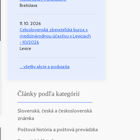
Bratislava
11. 10. 2026
Celoslovenská zberateľská burza s
medzinárodnou účasťou v Leviciach
- 10/2026
Levice
... všetky akcie a podujatia
Články podľa kategórií
Slovenská, česká a československá
známka
2
Poštová história a poštová prevádzka