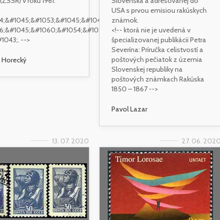
(ZSSR) v roku 1961.
Slovenska a adresovanej do
USA s prvou emisiou rakúskych
4;&#1045;&#1053;&#1045;&#1046;&#1053;&#1040;&#1071;
známok.
6;&#1045;&#1060;&#1054;&#1056;&#1052;&#1040;
<!-- ktorá nie je uvedená v
#1043;. -->
špecializovanej publikácii Petra
Severína: Príručka celistvostí a
poštových pečiatok z územia
 Horecký
Slovenskej republiky na
poštových známkach Rakúska
1850 – 1867 -->
Pavol Lazar
13. 07. 2020
27. 06. 202