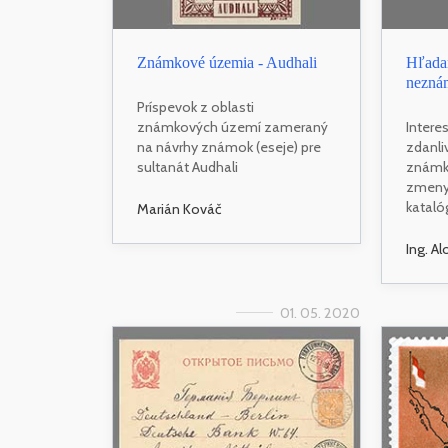
Známkové územia - Audhali
Hľadan
nezná
Príspevok z oblasti
známkových území zameraný
Intere
na návrhy známok (eseje) pre
zdanli
sultanát Audhali
známke
zmeny
katal
Marián Kováč
Ing. Al
01. 05. 2020