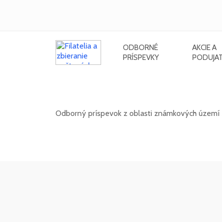
ODBORNÉ
AKCIE A
PRÍSPEVKY
PODUJAT
Známkové územia - Mont Athos
Odborný príspevok z oblasti známkových území z
02. 02. 2026