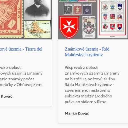
vé územia - Tierra del
Známkové územia - Rád
Maltézskych rytierov
vok z oblasti
Príspevok z oblasti
ových území zameraný
známkových území zameraný
danie známky počas
na históriu a poštovú službu
 horúčky v Ohňovej zemi.
Rádu Maltézskych rytierov -
suverénneho neštátneho
subjektu medzinárodného
n Kováč
práva so sídlom v Ríme.
Marián Kováč