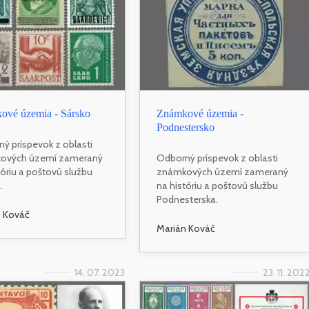
ové územia - Sársko
Známkové územia -
Podnestersko
ý príspevok z oblasti
ových území zameraný
Odborný príspevok z oblasti
tóriu a poštovú službu
známkových území zameraný
.
na históriu a poštovú službu
Podnesterska.
n Kováč
Marián Kováč
14. 07. 2023
23. 11. 202