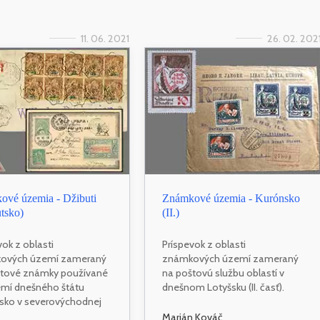
11. 06. 2021
26. 02. 202
ové územia - Džibuti
Známkové územia - Kurónsko
tsko)
(II.)
vok z oblasti
Príspevok z oblasti
ových území zameraný
známkových území zameraný
štové známky používané
na poštovú službu oblastí v
mí dnešného štátu
dnešnom Lotyšsku (II. časť).
sko v severovýchodnej
Marián Kováč