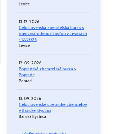
Levice
13. 12. 2026
Celoslovenská zberateľská burza s
medzinárodnou účasťou v Leviciach
- 12/2026
Levice
12. 09. 2026
Popradská zberateľská burza v
Poprade
Poprad
13. 09. 2026
Celoslovenské stretnutie zberateľov
v Banskej Bystrici
Banská Bystrica
... všetky akcie a podujatia