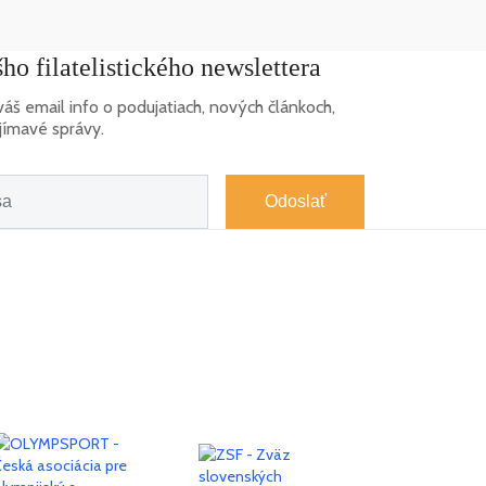
ho filatelistického newslettera
š email info o podujatiach, nových článkoch,
jímavé správy.
Odoslať