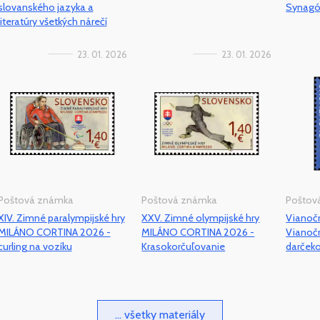
slovanského jazyka a
Synagó
literatúry všetkých nárečí
23. 01. 2026
23. 01. 2026
Poštová známka
Poštová známka
Poštov
XIV. Zimné paralympijské hry
XXV. Zimné olympijské hry
Vianoč
MILÁNO CORTINA 2026 -
MILÁNO CORTINA 2026 -
Vianoč
curling na vozíku
Krasokorčuľovanie
darček
... všetky materiály