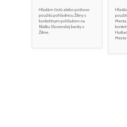
Hľadám čistú alebo poštovo
Hľadám
použitú pohľadnicu Žiliny s
použi
konkrétnym pohľadom na
Mesta
filiálku Slovenskej banky v
konkr
Žiline..
Hurba
Meste 