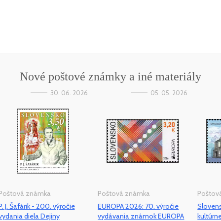
Nové poštové známky a iné materiály
30. 06. 2026
05. 05. 2026
Poštová známka
Poštová známka
Poštov
P. J. Šafárik - 200. výročie
EUROPA 2026: 70. výročie
Sloven
vydania diela Dejiny
vydávania známok EUROPA
kultúrn