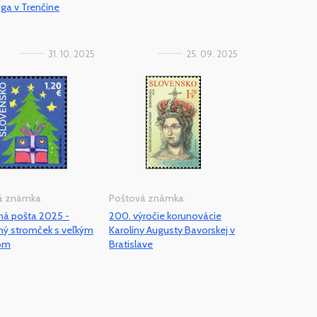
ga v Trenčíne
31. 10. 2025
25. 09. 2025
á známka
Poštová známka
ná pošta 2025 -
200. výročie korunovácie
ný stromček s veľkým
Karolíny Augusty Bavorskej v
om
Bratislave