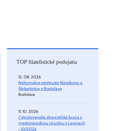
p
TOP filatelistické podujatia
12. 08. 2026
Neformálne stretnutie filatelistov a
filokartistov v Bratislave
Bratislava
11. 10. 2026
Celoslovenská zberateľská burza s
medzinárodnou účasťou v Leviciach
- 10/2026