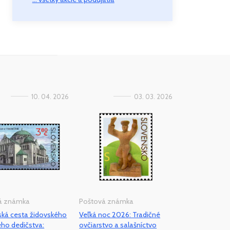
10. 04. 2026
03. 03. 2026
á známka
Poštová známka
ská cesta židovského
Veľká noc 2026: Tradičné
eho dedičstva:
ovčiarstvo a salašníctvo