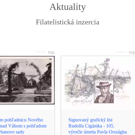
Aktuality
Filatelistická inzercia
top
to
m pohľadnicu Nového
Signovaný grafický list
 nad Váhom s pohľadom
Rudolfa Cigánika - 105.
rbanove sady
výročie úmrtia Pavla Országha