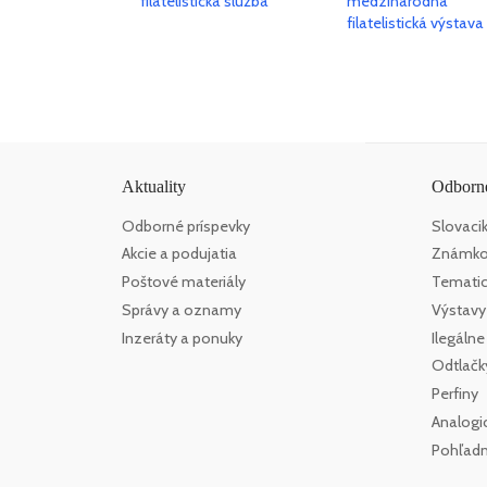
Aktuality
Odborné
Odborné príspevky
Slovaci
Akcie a podujatia
Známko
Poštové materiály
Tematick
Správy a oznamy
Výstavy
Inzeráty a ponuky
Ilegáln
Odtlačk
Perfiny
Analogi
Pohľadn