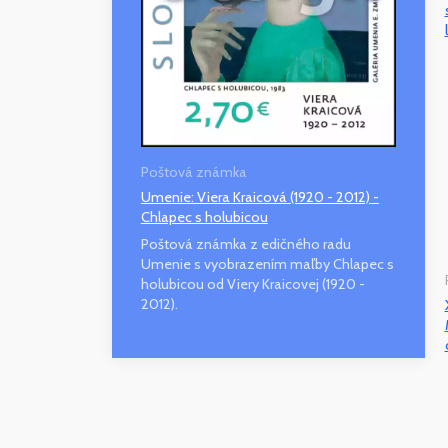
Poštová známka
Umenie: Viera Kraicová (1920 - 2012) -
Chlapec s holubicou
Poštová známka z edičného radu
Umenie s vyobrazením maľby Chlapec s
holubicou od Viery Kraicovej (1920 -
2012).