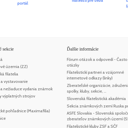
 sekcie
Ďalšie informácie
ká
Fórum otázok a odpovedí - Často
otázky
vé územia (ZZ)
Filatelistickí partneri a vzájomné
á filatelia
internetové odkazy (linky)
 a vystavovanie
Zberateľské organizácie, združeni
e a nežiaduce vydania známok
spolky, kluby, sekcie, ...
y výplatných strojov
Slovenská filatelistická akadémia
Sekcia známkových zemí Ruska pr
cké pohľadnice (Maximafília)
ASFE Slovakia - Slovenská spoloč
ice
zberateľov známkových území (
Filatelistické kluby ZSF a SČF