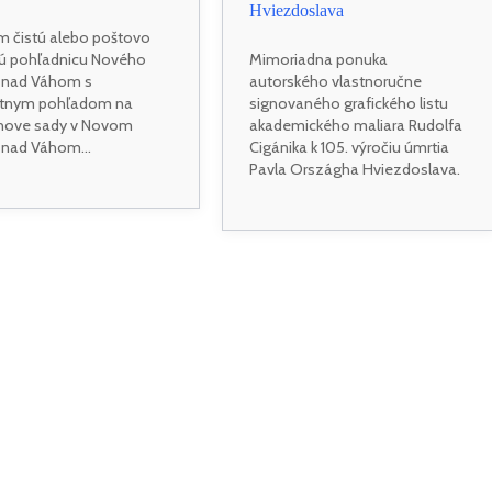
Hviezdoslava
 čistú alebo poštovo
tú pohľadnicu Nového
Mimoriadna ponuka
 nad Váhom s
autorského vlastnoručne
étnym pohľadom na
signovaného grafického listu
nove sady v Novom
akademického maliara Rudolfa
nad Váhom...
Cigánika k 105. výročiu úmrtia
Pavla Országha Hviezdoslava.