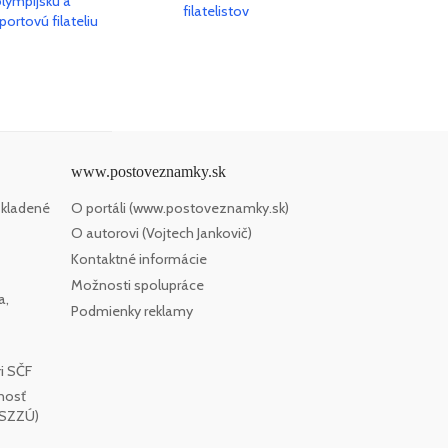
www.postoveznamky.sk
 kladené
O portáli (www.postoveznamky.sk)
O autorovi (Vojtech Jankovič)
Kontaktné informácie
Možnosti spolupráce
a,
Podmienky reklamy
i SČF
nosť
SSZZÚ)