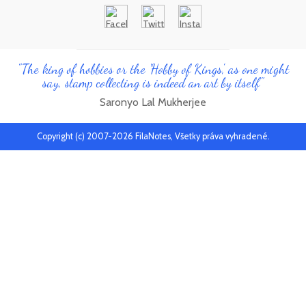
"The king of hobbies or the 'Hobby of Kings', as one might
say, stamp collecting is indeed an art by itself"
Saronyo Lal Mukherjee
Copyright (c) 2007-2026 FilaNotes, Všetky práva vyhradené.