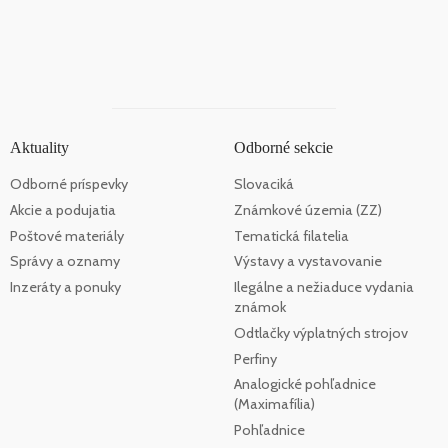
Aktuality
Odborné sekcie
Odborné príspevky
Slovaciká
Akcie a podujatia
Známkové územia (ZZ)
Poštové materiály
Tematická filatelia
Správy a oznamy
Výstavy a vystavovanie
Inzeráty a ponuky
Ilegálne a nežiaduce vydania
známok
Odtlačky výplatných strojov
Perfiny
Analogické pohľadnice
(Maximafília)
Pohľadnice