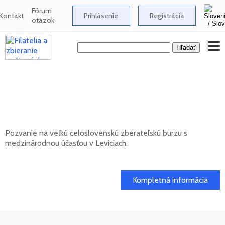
Fórum
Kontakt
Prihlásenie
Registrácia
otázok
Celoslovenská zberateľská burza s
medzinárodnou účasťou v Leviciach -
12/2026
Pozvanie na veľkú celoslovenskú zberateľskú burzu s
medzinárodnou účasťou v Leviciach.
13. 12. 2026
Kompletná informácia