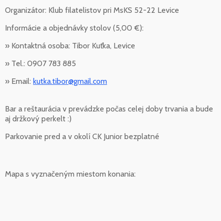
Organizátor: Klub filatelistov pri MsKS 52-22 Levice
Informácie a objednávky stolov (5,00 €):
» Kontaktná osoba: Tibor Kuťka, Levice
» Tel.: 0907 783 885
» Email:
kutka.tibor@gmail.com
Bar a reštaurácia v prevádzke počas celej doby trvania a bude
aj držkový perkelt :)
Parkovanie pred a v okolí CK Junior bezplatné
Mapa s vyznačeným miestom konania: