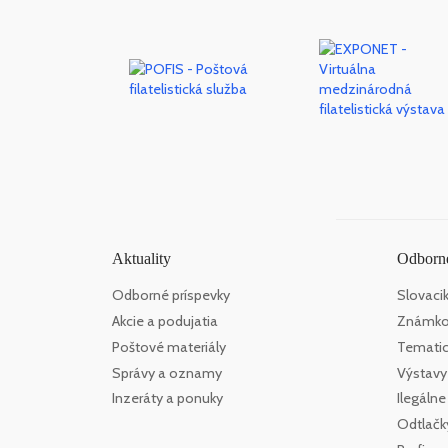
Aktuality
Odborné
Odborné príspevky
Slovaci
Akcie a podujatia
Známko
Poštové materiály
Tematick
Správy a oznamy
Výstavy
Inzeráty a ponuky
Ilegáln
Odtlačk