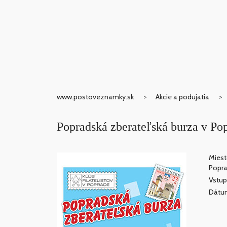
www.postoveznamky.sk
Akcie a podujatia
Popradská zberateľská burza v Po
Miest
Popr
Vstup
Dátum