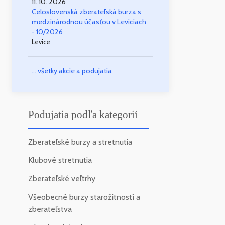
11. 10. 2026
Celoslovenská zberateľská burza s
medzinárodnou účasťou v Leviciach
- 10/2026
Levice
... všetky akcie a podujatia
Podujatia podľa kategorií
Zberateľské burzy a stretnutia
Klubové stretnutia
Zberateľské veľtrhy
Všeobecné burzy starožitností a
zberateľstva