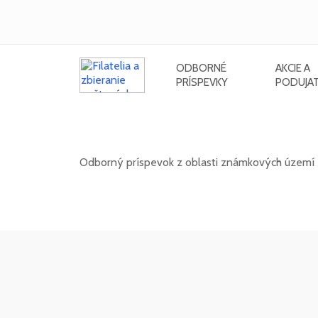
ODBORNÉ
AKCIE A
PRÍSPEVKY
PODUJAT
Známkové územia - Mont Athos
Odborný príspevok z oblasti známkových území z
02. 02. 2026