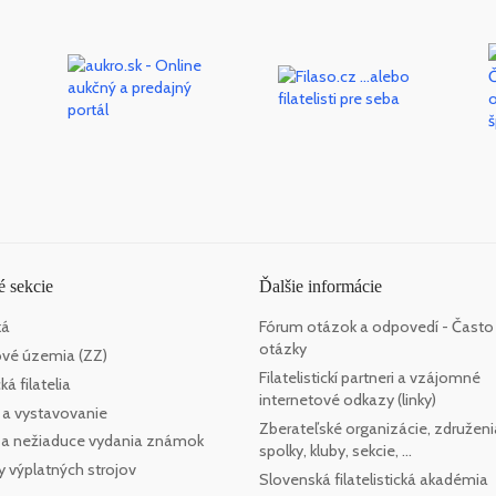
 sekcie
Ďalšie informácie
ká
Fórum otázok a odpovedí - Často
otázky
vé územia (ZZ)
Filatelistickí partneri a vzájomné
á filatelia
internetové odkazy (linky)
 a vystavovanie
Zberateľské organizácie, združeni
e a nežiaduce vydania známok
spolky, kluby, sekcie, ...
y výplatných strojov
Slovenská filatelistická akadémia