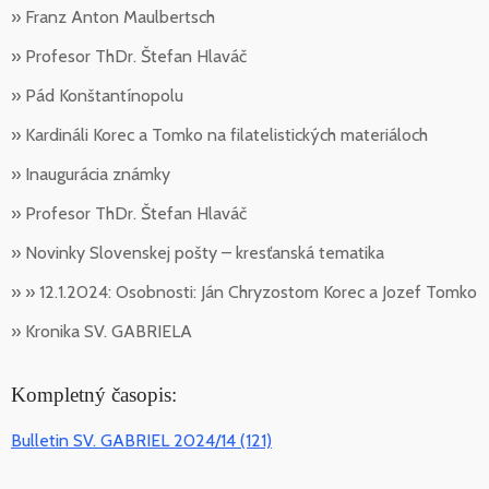
» Franz Anton Maulbertsch
» Profesor ThDr. Štefan Hlaváč
» Pád Konštantínopolu
» Kardináli Korec a Tomko na filatelistických materiáloch
» Inaugurácia známky
» Profesor ThDr. Štefan Hlaváč
» Novinky Slovenskej pošty – kresťanská tematika
» » 12.1.2024: Osobnosti: Ján Chryzostom Korec a Jozef Tomko
» Kronika SV. GABRIELA
Kompletný časopis:
Bulletin SV. GABRIEL 2024/14 (121)