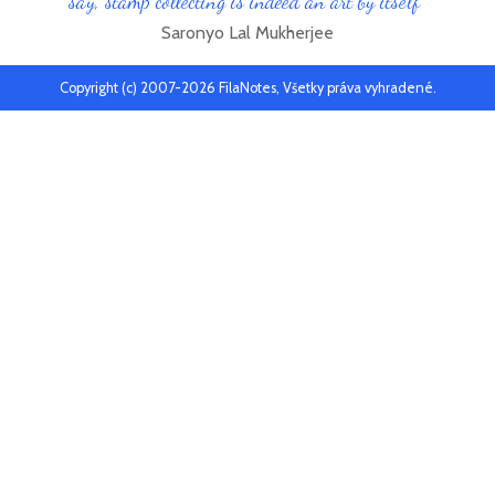
say, stamp collecting is indeed an art by itself"
Saronyo Lal Mukherjee
Copyright (c) 2007-2026 FilaNotes, Všetky práva vyhradené.