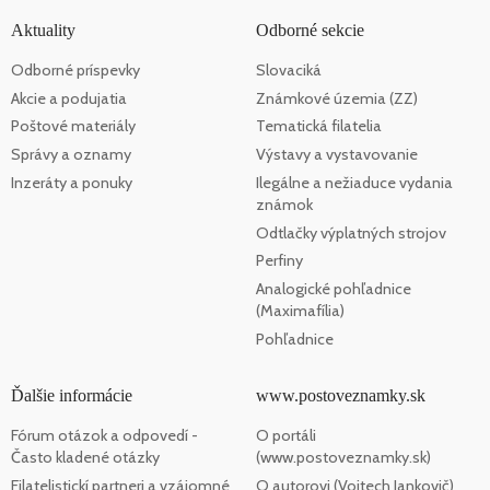
Aktuality
Odborné sekcie
Odborné príspevky
Slovaciká
Akcie a podujatia
Známkové územia (ZZ)
Poštové materiály
Tematická filatelia
Správy a oznamy
Výstavy a vystavovanie
Inzeráty a ponuky
Ilegálne a nežiaduce vydania
známok
Odtlačky výplatných strojov
Perfiny
Analogické pohľadnice
(Maximafília)
Pohľadnice
Ďalšie informácie
www.postoveznamky.sk
Fórum otázok a odpovedí -
O portáli
Často kladené otázky
(www.postoveznamky.sk)
Filatelistickí partneri a vzájomné
O autorovi (Vojtech Jankovič)