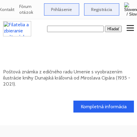
Fórum
Kontakt
Prihlásenie
Registrácia
otázok
UMENIE: Miroslav Cipár (1935 - 2021) -
Dunajská kráľovná
Poštová známka z edičného radu Umenie s vyobrazením
ilustrácie knihy Dunajská kráľovná od Miroslava Cipára (1935 -
2021).
20. 11. 2026 -
Kompletná informácia