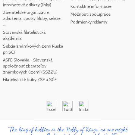
internetové odkazy (linky)
Kontaktné informácie
Zberateľské organizácie,
Možnosti spolupráce
združenia, spolky, kluby, sekcie,
Podmienky reklamy
...
Slovenská filatelistická
akadémia
Sekcia známkových zemí Ruska
pri SČF
ASFE Slovakia - Slovenská
spoločnosť zberateľov
známkových území (SSZZÚ)
Filatelistické kluby ZSF a SČF
"The king of hobbies or the 'Hobby of Kings', as one might