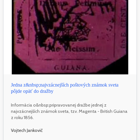
Jedna z&nbsp;najvzácnejších poštových známok sveta
pôjde opäť do dražby
Informácia o&nbsp;pripravovanej dražbe jednej z
najvzácnejších známok sveta, tzv. Magenta - British Guiana
z roku 1856.
Vojtech Jankovič