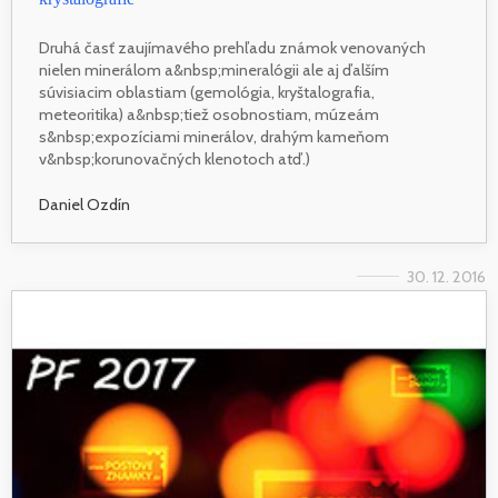
Druhá časť zaujímavého prehľadu známok venovaných
nielen minerálom a&nbsp;mineralógii ale aj ďalším
súvisiacim oblastiam (gemológia, kryštalografia,
meteoritika) a&nbsp;tiež osobnostiam, múzeám
s&nbsp;expozíciami minerálov, drahým kameňom
v&nbsp;korunovačných klenotoch atď.)
Daniel Ozdín
30. 12. 2016