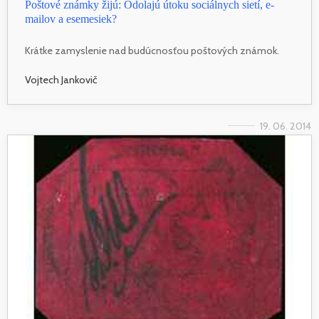
Poštové známky žijú: Odolajú útoku sociálnych sietí, e-
mailov a esemesiek?
Krátke zamyslenie nad budúcnosťou poštových známok.
Vojtech Jankovič
19. 06. 2014