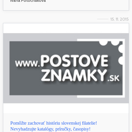
Ivana Potocnakova
15. 11. 2015
Pomôžte zachovať históriu slovenskej filatelie!
Nevyhadzujte katalógy, príručky, časopisy!