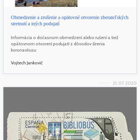
Obmedzenie a zrušenie a opätovné otvorenie zberateľských
stretnutí a iných podujatí
Informácia o dočasnom obmedzení alebo rušení a tiež
opätovnom otvorení podujatí z dôvodov šírenia
koronavírusu
Vojtech Jankovič
21. 07. 2020