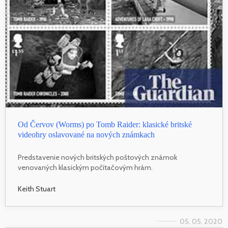
Od Červov (Worms) po Tomb Raider: klasické britské
videohry oslavované na nových známkach
Predstavenie nových britských poštových známok
venovaných klasickým počítačovým hrám.
Keith Stuart
05. 05. 2020