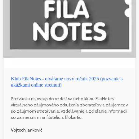
Klub FilaNotes - otvárame nový ročník 2025 (pozvanie s
ukážkami online stretnutí)
Pozvánka na vstup do vzdelávacieho klubu FilaNotes -
virtuálneho záujmového združenia zberateľov a záujemcov
so záujmom stretávanie, vzdelávanie a zdieľanie informácií
so zameraním na filateliu a filokartiu.
Vojtech Jankovič