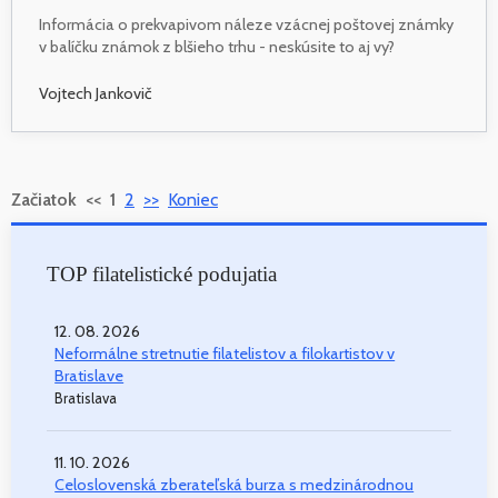
Informácia o prekvapivom náleze vzácnej poštovej známky
v balíčku známok z blšieho trhu - neskúsite to aj vy?
Vojtech Jankovič
Začiatok
<<
1
2
>>
Koniec
TOP filatelistické podujatia
12. 08. 2026
Neformálne stretnutie filatelistov a filokartistov v
Bratislave
Bratislava
11. 10. 2026
Celoslovenská zberateľská burza s medzinárodnou