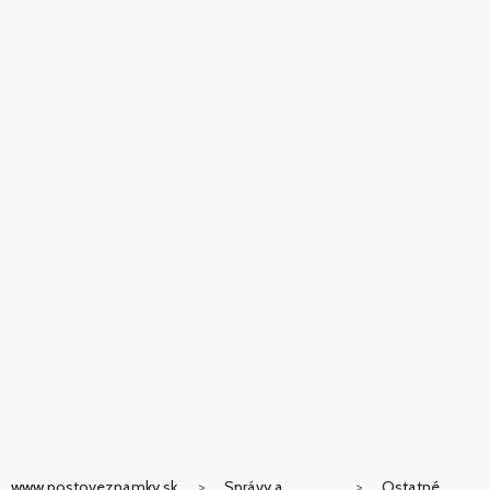
www.postoveznamky.sk
Správy a
Ostatné