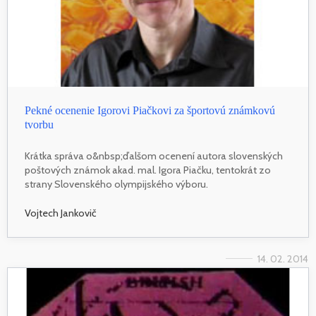
Pekné ocenenie Igorovi Piačkovi za športovú známkovú
tvorbu
Krátka správa o&nbsp;ďalšom ocenení autora slovenských
poštových známok akad. mal. Igora Piačku, tentokrát zo
strany Slovenského olympijského výboru.
Vojtech Jankovič
14. 02. 2014