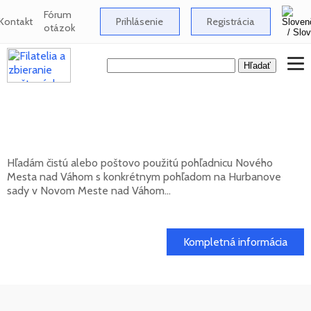
Fórum
Kontakt
Prihlásenie
Registrácia
otázok
Hľadám pohľadnicu Nového Mesta nad
Váhom s pohľadom na Hurbanove sady
Hľadám čistú alebo poštovo použitú pohľadnicu Nového
Mesta nad Váhom s konkrétnym pohľadom na Hurbanove
sady v Novom Meste nad Váhom...
20. 05. 2026
Kompletná informácia