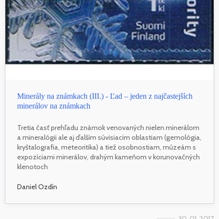
Minerály na známkach (III.) - Ľad – jeden z najčastejších
minerálov na známkach
Tretia časť prehľadu známok venovaných nielen minerálom
a mineralógii ale aj ďalším súvisiacim oblastiam (gemológia,
kryštalografia, meteoritika) a tiež osobnostiam, múzeám s
expozíciami minerálov, drahým kameňom v korunovačných
klenotoch
Daniel Ozdín
30. 01. 2017