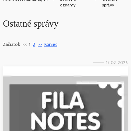
oznamy
správy
Ostatné správy
Začiatok
<<
1
2
>>
Koniec
17. 02. 2026