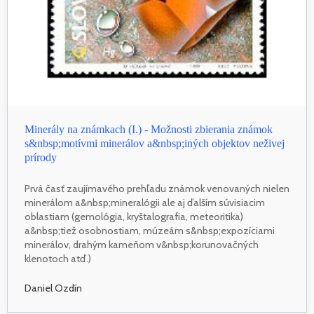
Minerály na známkach (I.) - Možnosti zbierania známok
s&nbsp;motívmi minerálov a&nbsp;iných objektov neživej
prírody
Prvá časť zaujímavého prehľadu známok venovaných nielen
minerálom a&nbsp;mineralógii ale aj ďalším súvisiacim
oblastiam (gemológia, kryštalografia, meteoritika)
a&nbsp;tiež osobnostiam, múzeám s&nbsp;expozíciami
minerálov, drahým kameňom v&nbsp;korunovačných
klenotoch atď.)
Daniel Ozdín