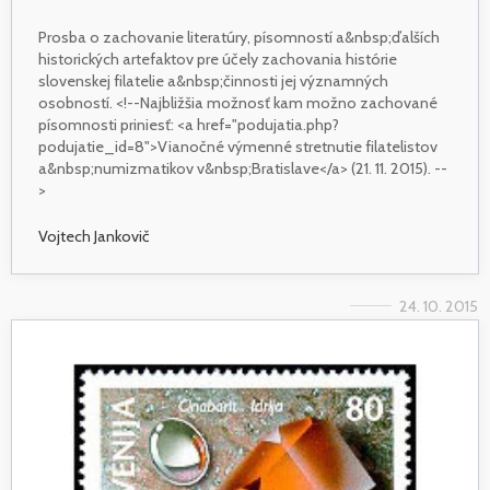
Prosba o zachovanie literatúry, písomností a&nbsp;ďalších
historických artefaktov pre účely zachovania histórie
slovenskej filatelie a&nbsp;činnosti jej významných
osobností. <!--Najbližšia možnosť kam možno zachované
písomnosti priniesť: <a href="podujatia.php?
podujatie_id=8">Vianočné výmenné stretnutie filatelistov
a&nbsp;numizmatikov v&nbsp;Bratislave</a> (21. 11. 2015). --
>
Vojtech Jankovič
24. 10. 2015