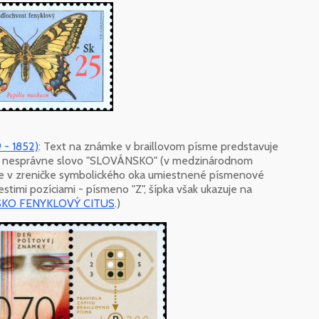
 - 1852)
: Text na známke v braillovom písme predstavuje
" nesprávne slovo "SLOVÁNSKO" (v medzinárodnom
e v zreničke symbolického oka umiestnené písmenové
estimi pozíciami - písmeno "Z", šípka však ukazuje na
NSKO FENYKLOVÝ CITUS
.)