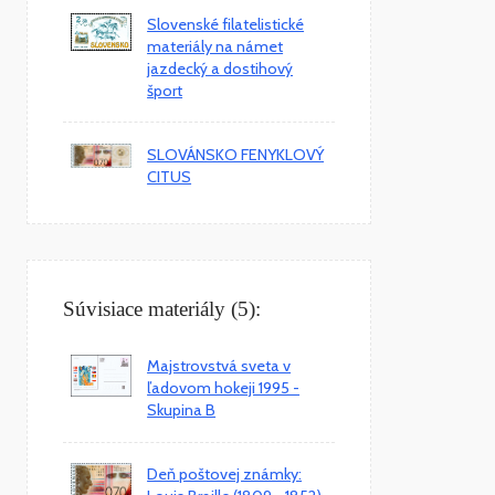
Slovenské filatelistické
materiály na námet
jazdecký a dostihový
šport
SLOVÁNSKO FENYKLOVÝ
CITUS
Súvisiace materiály (5):
Majstrovstvá sveta v
ľadovom hokeji 1995 -
Skupina B
Deň poštovej známky: