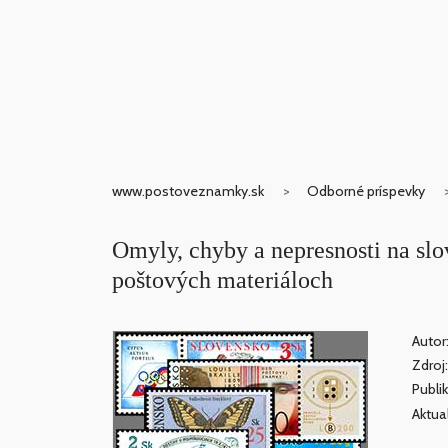
www.postoveznamky.sk
Odborné príspevky
Omyly, chyby a nepresnosti na sl
poštových materiáloch
Autor
Zdroj
Publik
Aktua