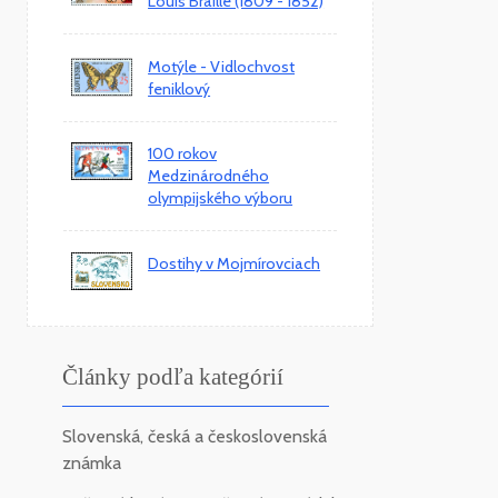
Louis Braille (1809 - 1852)
Motýle - Vidlochvost
feniklový
100 rokov
Medzinárodného
olympijského výboru
Dostihy v Mojmírovciach
Články podľa kategórií
Slovenská, česká a československá
známka