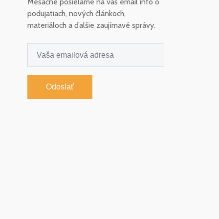
Mesačne posielame na váš email info o
podujatiach, nových článkoch,
materiáloch a ďalšie zaujímavé správy.
Odoslať