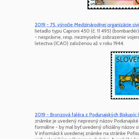
2019 - 75. výročie Medzinárodnej organizácie civ
lietadlo typu Caproni 450 (č. 11 495) (bombardér),
- nesprávne, resp. nezmyselné zobrazenie vojenské
letectva (ICAO) založenou až v roku 1944.
2019 - Bronzová faléra z Podunajských Biskupíc 
známke je uvedený nepresný názov Podunajské B
formálne - by mal byť uvedený oficiálny názov o
V informácii k uvedenej známke na stránke Pofis