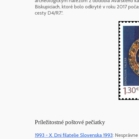
archeologickým nálezom z obdobia Avarského kag
Biskupiciach, ktoré bolo odkryté v roku 2017 poč
cesty D4/R7.“.
Príležitostné poštové pečiatky
1993 - X. Dni filatelie Slovenska 1993
: Nesprávne 