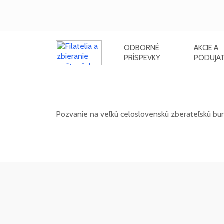
ODBORNÉ
AKCIE A
PRÍSPEVKY
PODUJAT
Celoslovenská zberateľská burza 
Pozvanie na veľkú celoslovenskú zberateľskú bur
13. 12. 2026