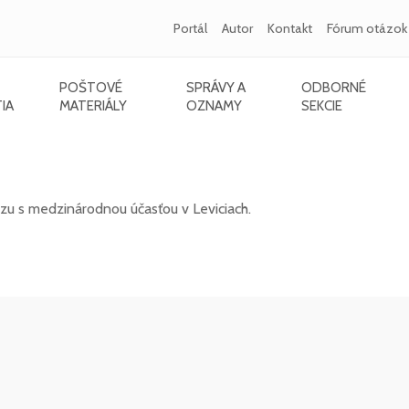
Portál
Autor
Kontakt
Fórum otázok
POŠTOVÉ
SPRÁVY A
ODBORNÉ
IA
MATERIÁLY
OZNAMY
SEKCIE
s medzinárodnou účasťou v Leviciach - 12/20
zu s medzinárodnou účasťou v Leviciach.