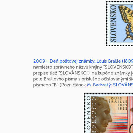
2009 - Deň poštovej známky: Louis Braille (1809
namiesto správneho názvu krajiny "SLOVENSKO
prepise tiež "SLOVÂNSKO"); na kupóne známky j
pole Braillovho písma s príslušne očíslovanými ši
písmeno "B". (Pozri článok
M. Bachratý: SLOVÁ