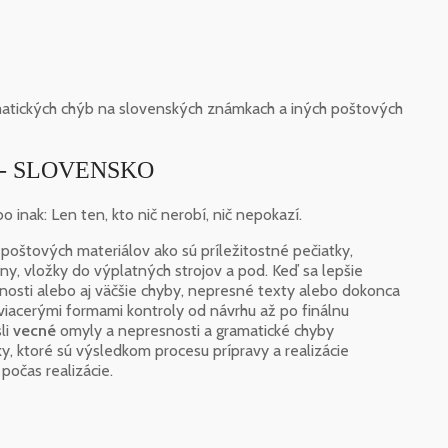
amatických chýb na slovenských známkach a iných poštových
ti - SLOVENSKO
o inak: Len ten, kto nič nerobí, nič nepokazí.
poštových materiálov ako sú príležitostné pečiatky,
iny, vložky do výplatných strojov a pod. Keď sa lepšie
osti alebo aj väčšie chyby, nepresné texty alebo dokonca
 viacerými formami kontroly od návrhu až po finálnu
li
vecné
omyly a nepresnosti a gramatické chyby
y, ktoré sú výsledkom procesu prípravy a realizácie
počas realizácie.