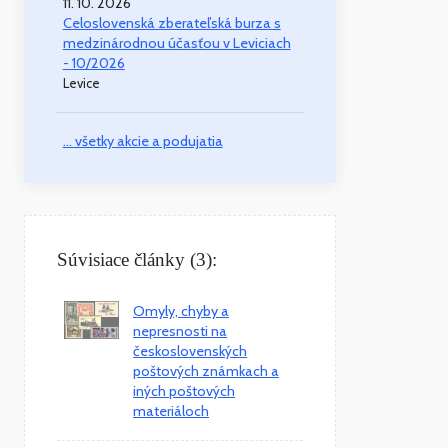
11. 10. 2026
Celoslovenská zberateľská burza s
medzinárodnou účasťou v Leviciach
- 10/2026
Levice
... všetky akcie a podujatia
Súvisiace články (3):
Omyly, chyby a
nepresnosti na
československých
poštových známkach a
iných poštových
materiáloch