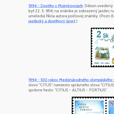
1994 - Dostihy v Mojmírovciach
: Dátum uvedený n
byť 22. 5. 1814; na známke je zobrazený jazdec n
umelecká fikcia autora poštovej známky. (Pozri č
jazdecký a dostihový šport
.)
1994 - 100 rokov Medzinárodného olympijského
slovo "CITUS" namiesto správneho slova "CITIUS
správne heslo: "CITIUS - ALTIUS - FORTIUS".