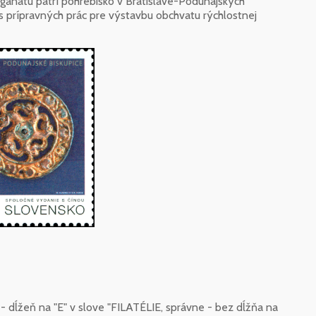
anátu patrí pohrebisko v Bratislave-Podunajských
as prípravných prác pre výstavbu obchvatu rýchlostnej
- dĺžeň na "E" v slove "FILATÉLIE, správne - bez dĺžňa na