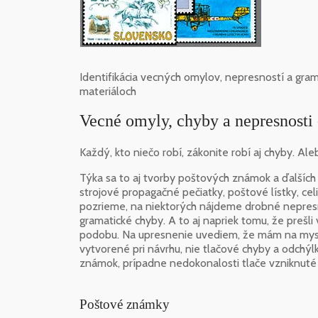
Identifikácia vecných omylov, nepresností a gr
materiáloch
Vecné omyly, chyby a nepresnos
Každý, kto niečo robí, zákonite robí aj chyby. Aleb
Týka sa to aj tvorby poštových známok a ďalších 
strojové propagačné pečiatky, poštové lístky, cel
pozrieme, na niektorých nájdeme drobné nepresn
gramatické chyby. A to aj napriek tomu, že prešli
podobu. Na upresnenie uvediem, že mám na mys
vytvorené pri návrhu, nie tlačové chyby a odchýlk
známok, prípadne nedokonalosti tlače vzniknuté 
Poštové známky