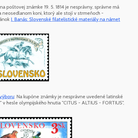
a poštovej známke 19. 5. 1814 je nesprávny, správne má
a neosedlanom koni, ktorý ale stojí v strmeňoch -
lánok
I. Banás: Slovenské filatelistické materiály na námet
 výboru
: Na kupóne známky je nesprávne uvedené latinské
" v hesle olympijského hnutia "CITUS - ALTIUS - FORTIUS",