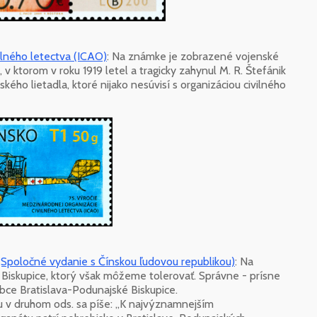
ilného letectva (ICAO)
: Na známke je zobrazené vojenské
 v ktorom v roku 1919 letel a tragicky zahynul M. R. Štefánik
ho lietadla, ktoré nijako nesúvisí s organizáciou civilného
(Spoločné vydanie s Čínskou ľudovou republikou)
: Na
iskupice, ktorý však môžeme tolerovať. Správne - prísne
bce Bratislava-Podunajské Biskupice.
u v druhom ods. sa píše: „K najvýznamnejším