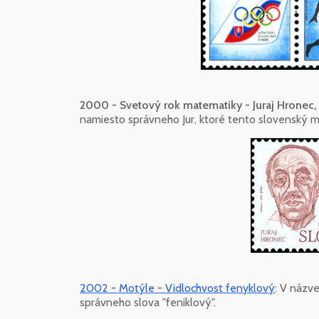
2000 - Svetový rok matematiky - Juraj Hronec,
namiesto správneho Jur, ktoré tento slovenský m
2002 - Motýle - Vidlochvost fenyklový
: V názv
správneho slova "feniklový".