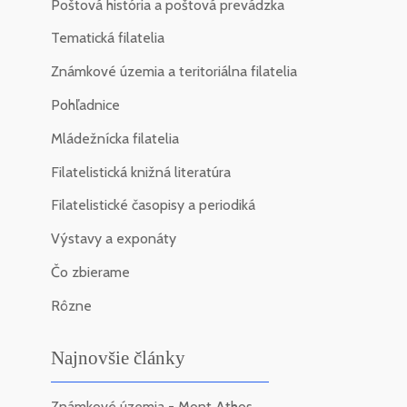
Poštová história a poštová prevádzka
Tematická filatelia
Známkové územia a teritoriálna filatelia
Pohľadnice
Mládežnícka filatelia
Filatelistická knižná literatúra
Filatelistické časopisy a periodiká
Výstavy a exponáty
Čo zbierame
Rôzne
Najnovšie články
Známkové územia - Mont Athos