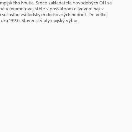
olympijského hnutia. Srdce zakladateľa novodobých OH sa
žené v mramorovej stéle v posvätnom olivovom háji v
ou súčasťou všeľudských duchovných hodnôt. Do veľkej
roku 1993 i Slovenský olympijský výbor.