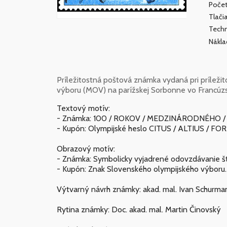
Počet
Tlači
Techn
Nákl
Príležitostná poštová známka vydaná pri príleži
výboru (MOV) na parížskej Sorbonne vo Francúzs
Textový motív:
- Známka: 100 / ROKOV / MEDZINÁRODNÉHO /
- Kupón: Olympijské heslo CITUS / ALTIUS / FOR
Obrazový motív:
- Známka: Symbolicky vyjadrené odovzdávanie št
- Kupón: Znak Slovenského olympijského výboru.
Výtvarný návrh známky: akad. mal. Ivan Schurma
Rytina známky: Doc. akad. mal. Martin Činovský