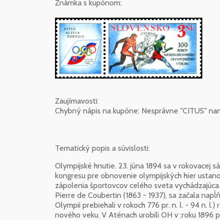
Známka s kupónom:
Zaujímavosti:
Chybný nápis na kupóne: Nesprávne "CITUS" nam
Tematický popis a súvislosti:
Olympijské hnutie. 23. júna 1894 sa v rokovacej
kongresu pre obnovenie olympijských hier ustan
zápolenia športovcov celého sveta vychádzajúca 
Pierre de Coubertin (1863 - 1937), sa začala napĺ
Olympii prebiehali v rokoch 776 pr. n. l. - 94 n. l
nového veku. V Aténach urobili OH v ;roku 1896 pr