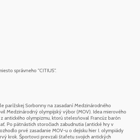
iesto správneho "CITIUS".
 sále parížskej Sorbonny na zasadaní Medzinárodného
ovil Medzinárodný olympijský výbor (MOV). Idea mierového
z antického olympizmu, ktorú stelesňoval Francúz barón
ňať. Po pätnástich storočiach zabudnutia (antické hry v
.) rozhodlo prvé zasadanie MOV-u o dejisku hier I. olympiády
vý krok. Športovci prevzali štafetu svojich antických