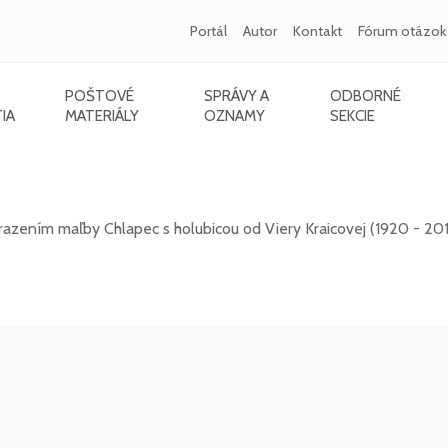
Portál
Autor
Kontakt
Fórum otázok
POŠTOVÉ
SPRÁVY A
ODBORNÉ
IA
MATERIÁLY
OZNAMY
SEKCIE
012) - Chlapec s holubicou
zením maľby Chlapec s holubicou od Viery Kraicovej (1920 - 201