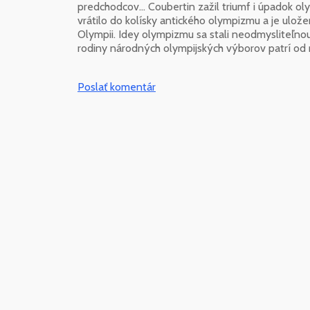
predchodcov... Coubertin zažil triumf i úpadok 
vrátilo do kolísky antického olympizmu a je ulo
Olympii. Idey olympizmu sa stali neodmysliteľn
rodiny národných olympijských výborov patrí od 
Poslať komentár