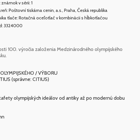
 známok v sérii: 1
areň: Poštovní tiskárna cenin, a.s., Praha, Česká republika
ika tlače: Rotačná oceľotlač v kombinácii s hĺbkotlačou
ad: 3324000
tosti 100. výročia založenia Medzinárodného olympijského
ku.
 OLYMPIJSKÉHO / VÝBORU
TIUS (správne: CITIUS)
afety olympijských ideálov od antiky až po modernú dobu
nn