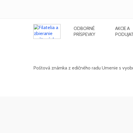
ODBORNÉ
AKCIE A
PRÍSPEVKY
PODUJAT
Umenie: Viera Kraicová (1920 - 2
Poštová známka z edičného radu Umenie s vyobra
20. 11. 2026 -