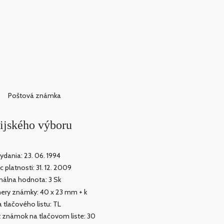
Poštová známka
ijského výboru
ydania: 23. 06. 1994
c platnosti: 31. 12. 2009
álna hodnota: 3 Sk
ry známky: 40 x 23 mm + k
 tlačového listu: TL
 známok na tlačovom liste: 30