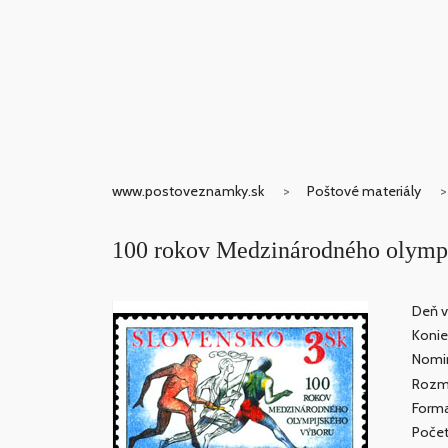
www.postoveznamky.sk
Poštové materiály
100 rokov Medzinárodného olymp
Deň v
Konie
Nomin
Rozme
Forma
Počet