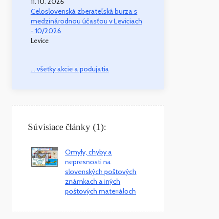
11. 10. 2026
Celoslovenská zberateľská burza s
medzinárodnou účasťou v Leviciach
- 10/2026
Levice
... všetky akcie a podujatia
Súvisiace články (1):
Omyly, chyby a
nepresnosti na
slovenských poštových
známkach a iných
poštových materiáloch