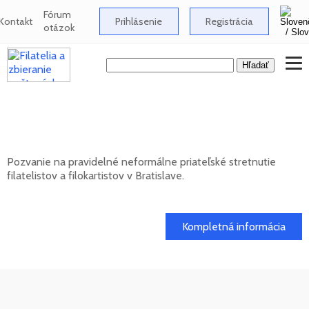
Fórum
Kontakt
Prihlásenie
Registrácia
otázok
Neformálne stretnutie filatelistov a
filokartistov v Bratislave
Pozvanie na pravidelné neformálne priateľské stretnutie
filatelistov a filokartistov v Bratislave.
12. 08. 2026
Kompletná informácia