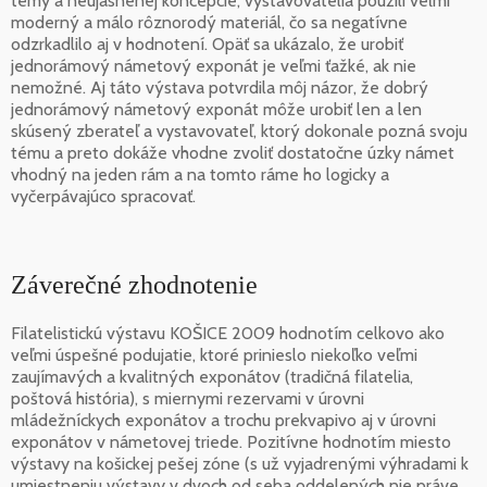
témy a neujasnenej koncepcie, vystavovatelia použili veľmi
moderný a málo rôznorodý materiál, čo sa negatívne
odzrkadlilo aj v hodnotení. Opäť sa ukázalo, že urobiť
jednorámový námetový exponát je veľmi ťažké, ak nie
nemožné. Aj táto výstava potvrdila môj názor, že dobrý
jednorámový námetový exponát môže urobiť len a len
skúsený zberateľ a vystavovateľ, ktorý dokonale pozná svoju
tému a preto dokáže vhodne zvoliť dostatočne úzky námet
vhodný na jeden rám a na tomto ráme ho logicky a
vyčerpávajúco spracovať.
Záverečné zhodnotenie
Filatelistickú výstavu KOŠICE 2009 hodnotím celkovo ako
veľmi úspešné podujatie, ktoré prinieslo niekoľko veľmi
zaujímavých a kvalitných exponátov (tradičná filatelia,
poštová história), s miernymi rezervami v úrovni
mládežníckych exponátov a trochu prekvapivo aj v úrovni
exponátov v námetovej triede. Pozitívne hodnotím miesto
výstavy na košickej pešej zóne (s už vyjadrenými výhradami k
umiestneniu výstavy v dvoch od seba oddelených nie práve