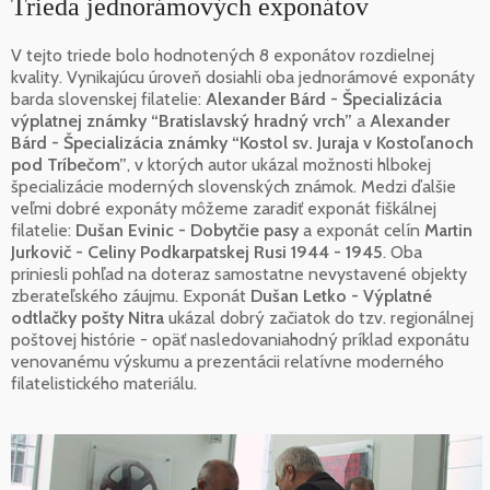
Trieda jednorámových exponátov
V tejto triede bolo hodnotených 8 exponátov rozdielnej
kvality. Vynikajúcu úroveň dosiahli oba jednorámové exponáty
barda slovenskej filatelie:
Alexander Bárd - Špecializácia
výplatnej známky “Bratislavský hradný vrch”
a
Alexander
Bárd - Špecializácia známky “Kostol sv. Juraja v Kostoľanoch
pod Tríbečom”
, v ktorých autor ukázal možnosti hlbokej
špecializácie moderných slovenských známok. Medzi ďalšie
veľmi dobré exponáty môžeme zaradiť exponát fiškálnej
filatelie:
Dušan Evinic - Dobytčie pasy
a exponát celín
Martin
Jurkovič - Celiny Podkarpatskej Rusi 1944 - 1945
. Oba
priniesli pohľad na doteraz samostatne nevystavené objekty
zberateľského záujmu. Exponát
Dušan Letko - Výplatné
odtlačky pošty Nitra
ukázal dobrý začiatok do tzv. regionálnej
poštovej histórie - opäť nasledovaniahodný príklad exponátu
venovanému výskumu a prezentácii relatívne moderného
filatelistického materiálu.