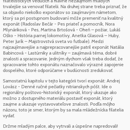
filatelistických vedúcich a hlavne nezáujmom mladých
trvalejšie sa venovať filatelii. Na druhej strane treba priznať, že
sa objavilo niekoľko exponátov so zaujímavým námetom,
ktorý sa pri postupnom budovaní môže premeniť na kvalitný
exponát (Radoslav Bečár - Pes priateľ a pomocník, Nora
Mlynáriková - Pes, Martina Brtošová - Oheň – požiar, Lukáš
Oško - História parnej lokomotívy, Anetka Glasová – Huby,
Peter Jurík – Majstrovstvá sveta vo futbale). Medzi
najzaujímavejšie a najprepracovanejšie patril exponát Natália
Babincová - Lastúrniky a ulitníky – zaujímavá téma, dobré
znalosti a spracovanie. Jedným dychom však treba dodať, že
spracovanie tohto exponátu naznačovalo výrazné zapojenie
dospelého, ktoré odporúčame v budúcnosti zredukovať.
Samostatnú kapitolu v tejto kategórii tvorí exponát: Andrej
Lovász - Denné ručné pečiatky nitrianskych pôšt. Ide o
regionálny poštovo-historický exponát, ktorý ukazuje ako
možno z dostupného materiálu postaviť exponát, ktorý
zaujme a ukazuje vystavovateľove znalosti. Podľa môjho
názoru, toto je smer, ktorým by sa mala mládežnícka filatelia
vydať.
Držme mladým palce, aby vytrvali a úspešne napredovali!