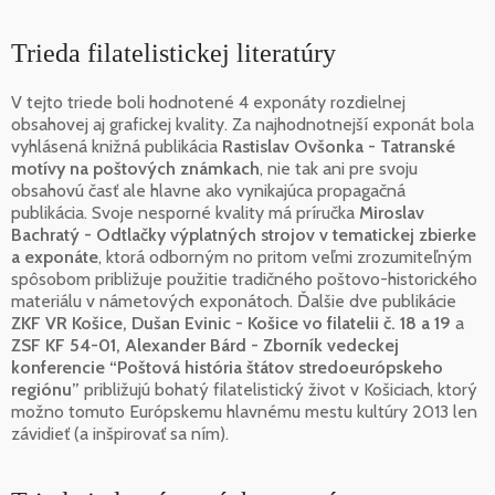
Trieda filatelistickej literatúry
V tejto triede boli hodnotené 4 exponáty rozdielnej
obsahovej aj grafickej kvality. Za najhodnotnejší exponát bola
vyhlásená knižná publikácia
Rastislav Ovšonka - Tatranské
motívy na poštových známkach
, nie tak ani pre svoju
obsahovú časť ale hlavne ako vynikajúca propagačná
publikácia. Svoje nesporné kvality má príručka
Miroslav
Bachratý - Odtlačky výplatných strojov v tematickej zbierke
a exponáte
, ktorá odborným no pritom veľmi zrozumiteľným
spôsobom približuje použitie tradičného poštovo-historického
materiálu v námetových exponátoch. Ďalšie dve publikácie
ZKF VR Košice, Dušan Evinic - Košice vo filatelii č. 18 a 19
a
ZSF KF 54-01, Alexander Bárd - Zborník vedeckej
konferencie “Poštová história štátov stredoeurópskeho
regiónu”
približujú bohatý filatelistický život v Košiciach, ktorý
možno tomuto Európskemu hlavnému mestu kultúry 2013 len
závidieť (a inšpirovať sa ním).