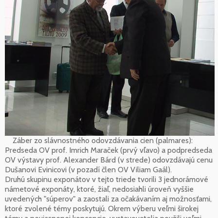
Záber zo slávnostného odovzdávania cien (palmares):
Predseda OV prof. Imrich Maraček (prvý vľavo) a podpredseda
OV výstavy prof. Alexander Bárd (v strede) odovzdávajú cenu
Dušanovi Evinicovi (v pozadí člen OV Viliam Gaál).
Druhú skupinu exponátov v tejto triede tvorili 3 jednorámové
námetové exponáty, ktoré, žiaľ, nedosiahli úroveň vyššie
uvedených "súperov" a zaostali za očakávaním aj možnosťami,
ktoré zvolené témy poskytujú. Okrem výberu veľmi širokej