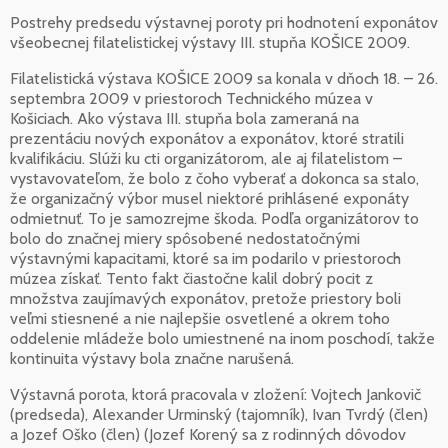
Postrehy predsedu výstavnej poroty pri hodnotení exponátov
všeobecnej filatelistickej výstavy III. stupňa KOŠICE 2009.
Filatelistická výstava KOŠICE 2009 sa konala v dňoch 18. – 26.
septembra 2009 v priestoroch Technického múzea v
Košiciach. Ako výstava III. stupňa bola zameraná na
prezentáciu nových exponátov a exponátov, ktoré stratili
kvalifikáciu. Slúži ku cti organizátorom, ale aj filatelistom –
vystavovateľom, že bolo z čoho vyberať a dokonca sa stalo,
že organizačný výbor musel niektoré prihlásené exponáty
odmietnuť. To je samozrejme škoda. Podľa organizátorov to
bolo do značnej miery spôsobené nedostatočnými
výstavnými kapacitami, ktoré sa im podarilo v priestoroch
múzea získať. Tento fakt čiastočne kalil dobrý pocit z
množstva zaujímavých exponátov, pretože priestory boli
veľmi stiesnené a nie najlepšie osvetlené a okrem toho
oddelenie mládeže bolo umiestnené na inom poschodí, takže
kontinuita výstavy bola značne narušená.
Výstavná porota, ktorá pracovala v zložení: Vojtech Jankovič
(predseda), Alexander Urminský (tajomník), Ivan Tvrdý (člen)
a Jozef Oško (člen) (Jozef Korený sa z rodinných dôvodov