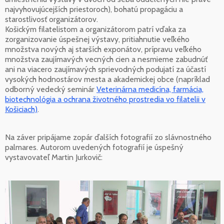
najvyhovujúcejších priestoroch), bohatú propagáciu a
starostlivosť organizátorov.
Košickým filatelistom a organizátorom patrí vďaka za
zorganizovanie úspešnej výstavy, pritiahnutie veľkého
množstva nových aj starších exponátov, prípravu veľkého
množstva zaujímavých vecných cien a nesmieme zabudnúť
ani na viacero zaujímavých sprievodných podujatí za účastí
vysokých hodnostárov mesta a akademickej obce (napríklad
odborný vedecký seminár
Veterinárna medicína, farmácia,
biotechnológia a ochrana životného prostredia vo filatelii v
Košiciach)
.
Na záver pripájame zopár ďalších fotografií zo slávnostného
palmares. Autorom uvedených fotografií je úspešný
vystavovateľ Martin Jurkovič: