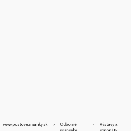
www.postoveznamky.sk
Odborné
Výstavy a
príspevky
exponáty