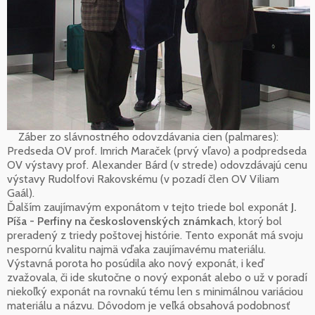
Záber zo slávnostného odovzdávania cien (palmares):
Predseda OV prof. Imrich Maraček (prvý vľavo) a podpredseda
OV výstavy prof. Alexander Bárd (v strede) odovzdávajú cenu
výstavy Rudolfovi Rakovskému (v pozadí člen OV Viliam
Gaál).
Ďalším zaujímavým exponátom v tejto triede bol exponát
J.
Píša - Perfiny na československých známkach
, ktorý bol
preradený z triedy poštovej histórie. Tento exponát má svoju
nespornú kvalitu najmä vďaka zaujímavému materiálu.
Výstavná porota ho posúdila ako nový exponát, i keď
zvažovala, či ide skutočne o nový exponát alebo o už v poradí
niekoľký exponát na rovnakú tému len s minimálnou variáciou
materiálu a názvu. Dôvodom je veľká obsahová podobnosť