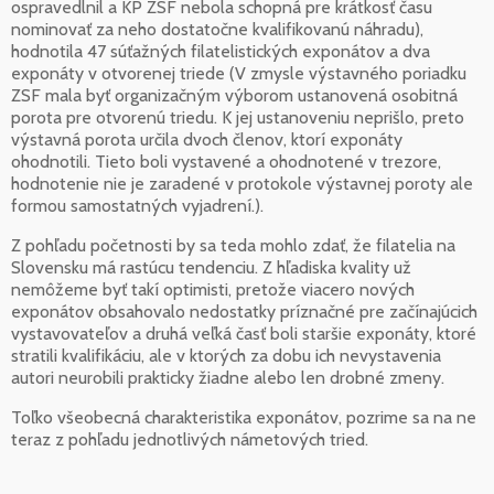
ospravedlnil a KP ZSF nebola schopná pre krátkosť času
nominovať za neho dostatočne kvalifikovanú náhradu),
hodnotila 47 súťažných filatelistických exponátov a dva
exponáty v otvorenej triede (V zmysle výstavného poriadku
ZSF mala byť organizačným výborom ustanovená osobitná
porota pre otvorenú triedu. K jej ustanoveniu neprišlo, preto
výstavná porota určila dvoch členov, ktorí exponáty
ohodnotili. Tieto boli vystavené a ohodnotené v trezore,
hodnotenie nie je zaradené v protokole výstavnej poroty ale
formou samostatných vyjadrení.).
Z pohľadu početnosti by sa teda mohlo zdať, že filatelia na
Slovensku má rastúcu tendenciu. Z hľadiska kvality už
nemôžeme byť takí optimisti, pretože viacero nových
exponátov obsahovalo nedostatky príznačné pre začínajúcich
vystavovateľov a druhá veľká časť boli staršie exponáty, ktoré
stratili kvalifikáciu, ale v ktorých za dobu ich nevystavenia
autori neurobili prakticky žiadne alebo len drobné zmeny.
Toľko všeobecná charakteristika exponátov, pozrime sa na ne
teraz z pohľadu jednotlivých námetových tried.