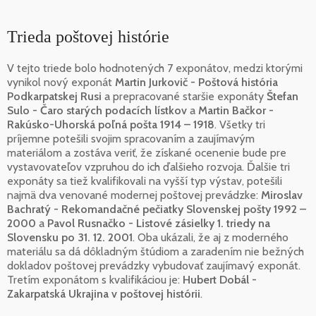
Trieda poštovej histórie
V tejto triede bolo hodnotených 7 exponátov, medzi ktorými
vynikol nový exponát
Martin Jurkovič - Poštová história
Podkarpatskej Rusi
a prepracované staršie exponáty
Štefan
Sulo - Čaro starých podacích lístkov
a
Martin Bačkor -
Rakúsko-Uhorská poľná pošta 1914 – 1918
. Všetky tri
príjemne potešili svojim spracovaním a zaujímavým
materiálom a zostáva veriť, že získané ocenenie bude pre
vystavovateľov vzpruhou do ich ďalšieho rozvoja. Ďalšie tri
exponáty sa tiež kvalifikovali na vyšší typ výstav, potešili
najmä dva venované modernej poštovej prevádzke:
Miroslav
Bachratý - Rekomandačné pečiatky Slovenskej pošty 1992 –
2000
a
Pavol Rusnačko - Listové zásielky 1. triedy na
Slovensku po 31. 12. 2001
. Oba ukázali, že aj z moderného
materiálu sa dá dôkladným štúdiom a zaradením nie bežných
dokladov poštovej prevádzky vybudovať zaujímavý exponát.
Tretím exponátom s kvalifikáciou je:
Hubert Dobál -
Zakarpatská Ukrajina v poštovej histórii
.