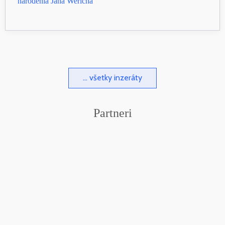
narodenia Jana Wericha
... všetky inzeráty
Partneri