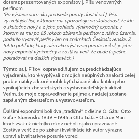
doteraz prezentovaných exponátov J. Píšu venovaných
perfinom.
(Po výstave som ako predseda poroty dostal od J. Píšu
vysvetľujúci list, v ktorom ma upozorňuje na skutočnosť, že ide
o skutočne nový a z jeho pohľadu výnimočný exponát, v
ktorom sa mu po 65 rokoch zbierania perfinov z nášho územia,
podarilo vystaviť perfiny len na známkach Československa. Z
tohto pohľadu, ktorý nám ako výstavnej porote unikol, je jeho
nový exponát výnimočný a zostáva veriť, že bude úspešne
pokračovať na ďalších výstavách.)
Týmto sa J. Píšovi ospravedlňujem za predchádzajúce
vyjadrenia, ktoré vyplývali z mojich neúplných znalostí celej
problematiky a ktoré mohli byť chápané ako kritika jeho
vynikajúcich zberateľských a vystavovateľských aktivít.
Verím, že moje ospravedlnenie prijme a naďalej zostane
zapáleným zberateľom a vystavovateľom.
Ďalšími exponátmi boli dva „tradičné“ z dielne O. Gáťu:
Otto
Gáťa - Slovensko 1939 – 1945
a
Otto Gáťa - Ostrov Man
,
ktoré však už niekoľko rokov neboli nijako upravované.
Zostáva veriť, že po získaní kvalifikácie ich autor výrazne
upraví a kvalitatívne posunie vpred.