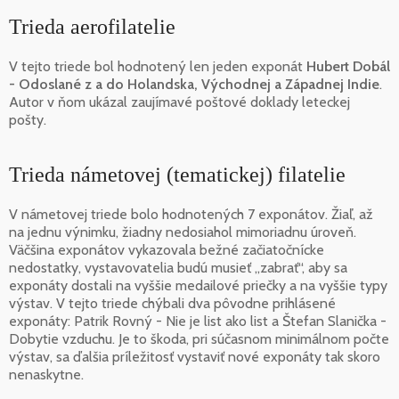
Trieda aerofilatelie
V tejto triede bol hodnotený len jeden exponát
Hubert Dobál
- Odoslané z a do Holandska, Východnej a Západnej Indie
.
Autor v ňom ukázal zaujímavé poštové doklady leteckej
pošty.
Trieda námetovej (tematickej) filatelie
V námetovej triede bolo hodnotených 7 exponátov. Žiaľ, až
na jednu výnimku, žiadny nedosiahol mimoriadnu úroveň.
Väčšina exponátov vykazovala bežné začiatočnícke
nedostatky, vystavovatelia budú musieť „zabrať“, aby sa
exponáty dostali na vyššie medailové priečky a na vyššie typy
výstav. V tejto triede chýbali dva pôvodne prihlásené
exponáty: Patrik Rovný - Nie je list ako list a Štefan Slanička -
Dobytie vzduchu. Je to škoda, pri súčasnom minimálnom počte
výstav, sa ďalšia príležitosť vystaviť nové exponáty tak skoro
nenaskytne.