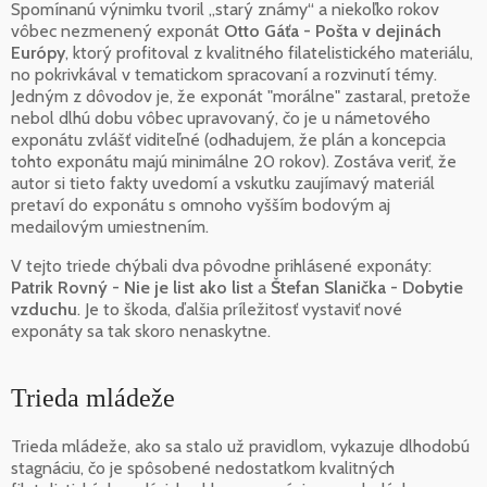
Spomínanú výnimku tvoril „starý známy“ a niekoľko rokov
vôbec nezmenený exponát
Otto Gáťa - Pošta v dejinách
Európy
, ktorý profitoval z kvalitného filatelistického materiálu,
no pokrivkával v tematickom spracovaní a rozvinutí témy.
Jedným z dôvodov je, že exponát "morálne" zastaral, pretože
nebol dlhú dobu vôbec upravovaný, čo je u námetového
exponátu zvlášť viditeľné (odhadujem, že plán a koncepcia
tohto exponátu majú minimálne 20 rokov). Zostáva veriť, že
autor si tieto fakty uvedomí a vskutku zaujímavý materiál
pretaví do exponátu s omnoho vyšším bodovým aj
medailovým umiestnením.
V tejto triede chýbali dva pôvodne prihlásené exponáty:
Patrik Rovný - Nie je list ako list
a
Štefan Slanička - Dobytie
vzduchu
. Je to škoda, ďalšia príležitosť vystaviť nové
exponáty sa tak skoro nenaskytne.
Trieda mládeže
Trieda mládeže, ako sa stalo už pravidlom, vykazuje dlhodobú
stagnáciu, čo je spôsobené nedostatkom kvalitných