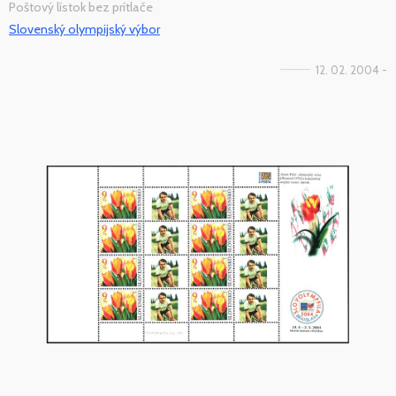
Poštový lístok bez prítlače
Slovenský olympijský výbor
12. 02. 2004 -