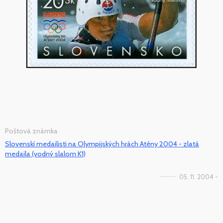
Poštová známka
Slovenskí medailisti na Olympijských hrách Atény 2004 - zlatá
medaila (vodný slalom K1)
05. 11. 2004 -