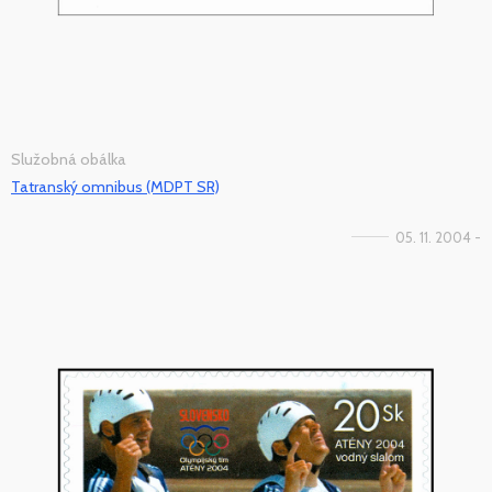
Služobná obálka
Tatranský omnibus (MDPT SR)
05. 11. 2004 -