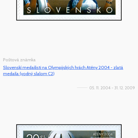
Poštová známka
Slovenskí medailisti na Olympijských hrách Atény 2004 - zlatá
medaila (vodný slalom C2)
05. 11. 2004 - 31. 12. 2009