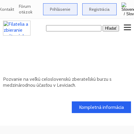
Fórum
Kontakt
Prihlásenie
Registrácia
otázok
Celoslovenská zberateľská burza s
medzinárodnou účasťou v Leviciach -
12/2026
Pozvanie na veľkú celoslovenskú zberateľskú burzu s
medzinárodnou účasťou v Leviciach.
13. 12. 2026
Kompletná informácia