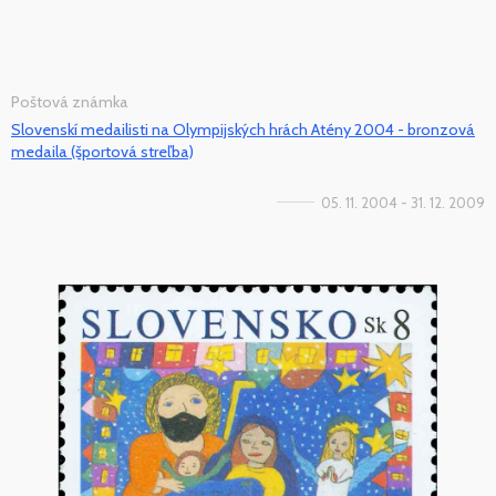
Poštová známka
Slovenskí medailisti na Olympijských hrách Atény 2004 - bronzová
medaila (športová streľba)
05. 11. 2004 - 31. 12. 2009