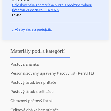
11. 10. 2026
Celoslovenská zberateľská burza s medzinárodnou
účasťou v Leviciach - 10/2026
Levice
... všetky akcie a podujatia
Materiály podľa kategórií
Poštová známka
Personalizovaný upravený tlačový list (PersUTL)
Poštový lístok bez prítlače
Poštový lístok s prítlačou
Obrazový poštový lístok
Celinová obálka bez prítlače