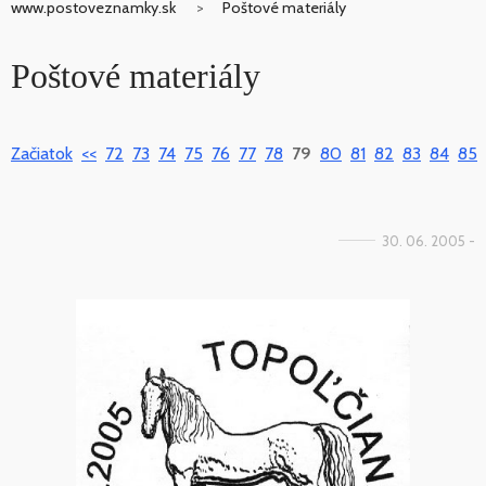
www.postoveznamky.sk
Poštové materiály
Poštové materiály
Začiatok
<<
72
73
74
75
76
77
78
79
80
81
82
83
84
85
30. 06. 2005 -