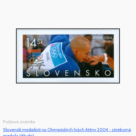
Poštová známka
Slovenskí medailisti na Olympijských hrách Atény 2004 - strieborná
medaila (džudo)