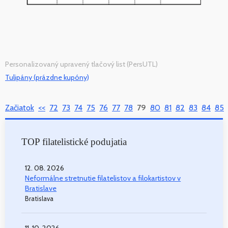
Personalizovaný upravený tlačový list (PersUTL)
Tulipány (prázdne kupóny)
Začiatok
<<
72
73
74
75
76
77
78
79
80
81
82
83
84
85
TOP filatelistické podujatia
12. 08. 2026
Neformálne stretnutie filatelistov a filokartistov v
Bratislave
Bratislava