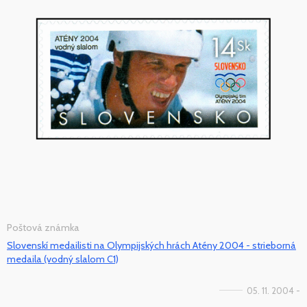
Poštová známka
Slovenskí medailisti na Olympijských hrách Atény 2004 - strieborná
medaila (vodný slalom C1)
05. 11. 2004 -