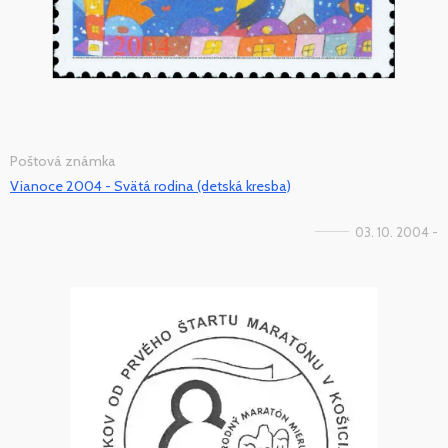
Poštová známka
Vianoce 2004 - Svätá rodina (detská kresba)
03. 10. 2004 -