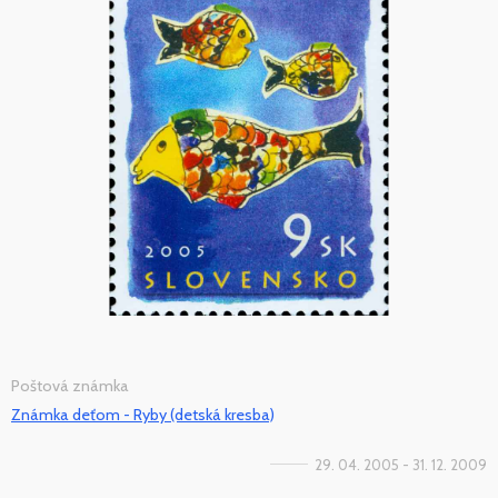
Poštová známka
Známka deťom - Ryby (detská kresba)
29. 04. 2005 - 31. 12. 2009