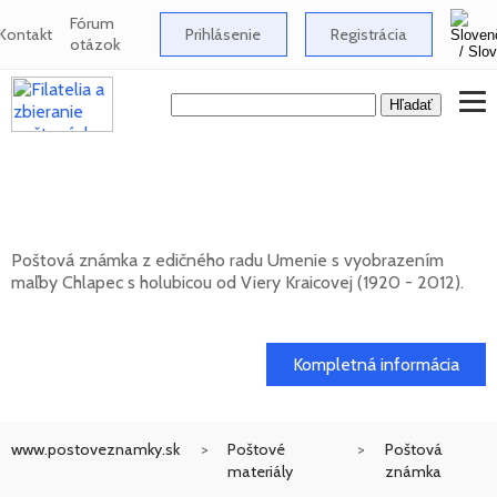
Fórum
Kontakt
Prihlásenie
Registrácia
otázok
Umenie: Viera Kraicová (1920 - 2012) -
Chlapec s holubicou
Poštová známka z edičného radu Umenie s vyobrazením
maľby Chlapec s holubicou od Viery Kraicovej (1920 - 2012).
20. 11. 2026 -
Kompletná informácia
www.postoveznamky.sk
Poštové
Poštová
materiály
známka