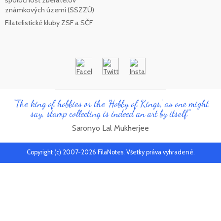
spoločnosť zberateľov
známkových území (SSZZÚ)
Filatelistické kluby ZSF a SČF
"The king of hobbies or the 'Hobby of Kings', as one might
say, stamp collecting is indeed an art by itself"
Saronyo Lal Mukherjee
Copyright (c) 2007-2026 FilaNotes, Všetky práva vyhradené.