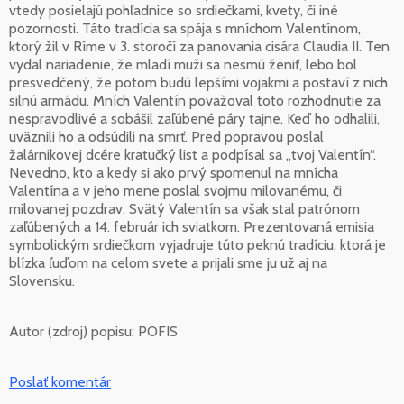
vtedy posielajú pohľadnice so srdiečkami, kvety, či iné
pozornosti. Táto tradícia sa spája s mníchom Valentínom,
ktorý žil v Ríme v 3. storočí za panovania cisára Claudia II. Ten
vydal nariadenie, že mladí muži sa nesmú ženiť, lebo bol
presvedčený, že potom budú lepšími vojakmi a postaví z nich
silnú armádu. Mních Valentín považoval toto rozhodnutie za
nespravodlivé a sobášil zaľúbené páry tajne. Keď ho odhalili,
uväznili ho a odsúdili na smrť. Pred popravou poslal
žalárnikovej dcére kratučký list a podpísal sa „tvoj Valentín“.
Nevedno, kto a kedy si ako prvý spomenul na mnícha
Valentína a v jeho mene poslal svojmu milovanému, či
milovanej pozdrav. Svätý Valentín sa však stal patrónom
zaľúbených a 14. február ich sviatkom. Prezentovaná emisia
symbolickým srdiečkom vyjadruje túto peknú tradíciu, ktorá je
blízka ľuďom na celom svete a prijali sme ju už aj na
Slovensku.
Autor (zdroj) popisu:
POFIS
Poslať komentár