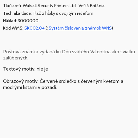
Tlačiareň: Walsall Security Printers Ltd., Veľká Británia
Technika tlače: Tlač z hĺbky s dvojitým reliéfom
Náklad: 3000000
Kód WMS:
SK002.04
(:
Systém číslovania známok WNS
)
Poštová známka vydaná ku Dňu svätého Valentína ako sviatku
zaľúbených.
Textový motív: nie je
Obrazový motív: Červené srdiečko s červeným kvetom a
modrými listami v pozadí.