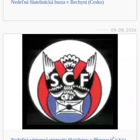
Nedeľná filatelistická burza v Bechyni (Česko)
09. 08. 2026
Nedeľná výmenná stretnutie filatelistov v Přerove (Česko)