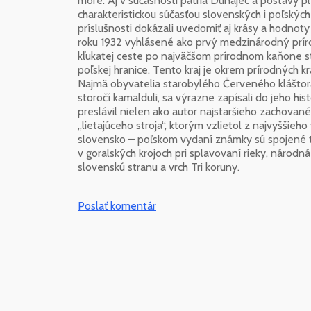
more. Aj v súčasnosti patria Dunajec a postavy pl
charakteristickou súčasťou slovenských i poľských
príslušnosti dokázali uvedomiť aj krásy a hodnoty
roku 1932 vyhlásené ako prvý medzinárodný príro
kľukatej ceste po najväčšom prírodnom kaňone s
poľskej hranice. Tento kraj je okrem prírodných kr
Najmä obyvatelia starobylého Červeného kláštora, k
storočí kamalduli, sa výrazne zapísali do jeho hist
preslávil nielen ako autor najstaršieho zachovan
„lietajúceho stroja“, ktorým vzlietol z najvyššieh
slovensko – poľskom vydaní známky sú spojené tri
v goralských krojoch pri splavovaní rieky, národn
slovenskú stranu a vrch Tri koruny.
Poslať komentár