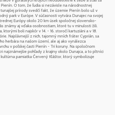
tníkov v goralských krojoch neoddeliteľne k sebe a stali sa
 Pienín. O tom, že ľudia si nezávisle na národnostnej
 tunajšej prírody svedčí fakt, že územie Pienín bolo už v
dný park v Európe. V súčasnosti vytvára Dunajec na svojej
trednej Európy okolo 20 km úsek spoločnej slovensko-
ás známy aj vďaka osobnostiam, ktoré tu v minulosti žili.
torými boli najskôr v 14. - 16. storočí kartuziáni a v 18.
órie. Najslávnejší z nich, tajomný mních fráter Cyprián, sa
ého herbára na našom území, ale aj ako vynálezca
o vrchu v poľskej časti Pienín - Tri koruny. Na spoločnom
 najznámejšie pohľady z krajiny okolo Dunajca, a to pltníci
á kultúrna pamiatka Červený Kláštor, ktorý symbolizuje