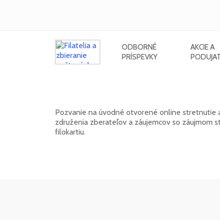
ODBORNÉ
AKCIE A
PRÍSPEVKY
PODUJAT
Klub FilaNotes otvára nový roční
Pozvanie na úvodné otvorené online stretnutie 
združenia zberateľov a záujemcov so záujmom stre
filokartiu.
17. 02. 2026