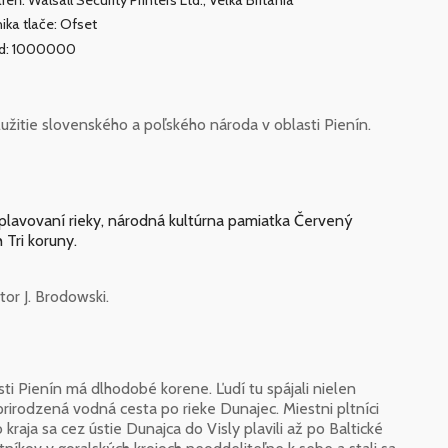
reň: Walsall Security Printers Ltd., Veľká Británia
ika tlače: Ofset
ad: 1000000
žitie slovenského a poľského národa v oblasti Pienín.
 splavovaní rieky, národná kultúrna pamiatka Červený
 Tri koruny.
or J. Brodowski.
ti Pienín má dlhodobé korene. Ľudí tu spájali nielen
 prirodzená vodná cesta po rieke Dunajec. Miestni pltníci
raja sa cez ústie Dunajca do Visly plavili až po Baltické