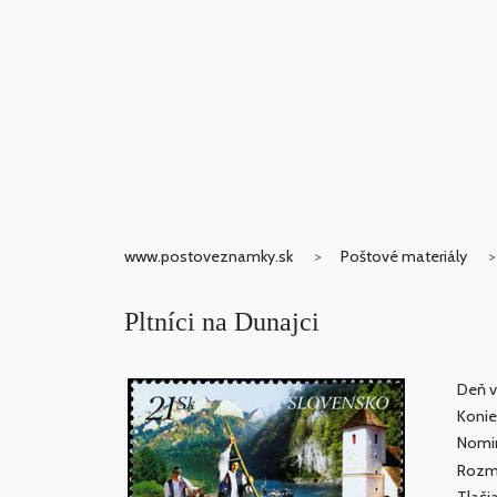
www.postoveznamky.sk
Poštové materiály
Pltníci na Dunajci
Deň v
Konie
Nomin
Rozm