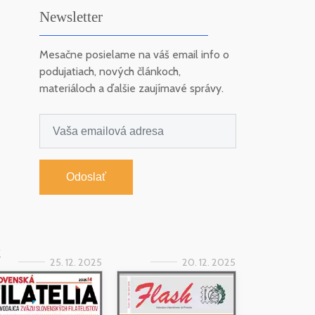
Newsletter
Mesačne posielame na váš email info o
podujatiach, nových článkoch,
materiáloch a ďalšie zaujímavé správy.
Odoslať
k
25. 12. 2025
20. 12. 2025