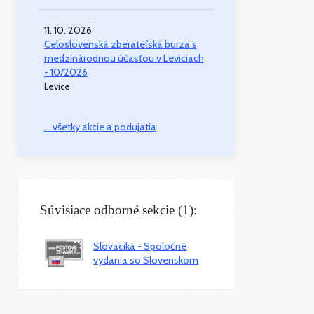
11. 10. 2026
Celoslovenská zberateľská burza s
medzinárodnou účasťou v Leviciach
- 10/2026
Levice
... všetky akcie a podujatia
Súvisiace odborné sekcie (1):
Slovaciká - Spoločné
vydania so Slovenskom