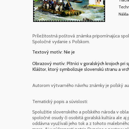
Tlačia
Techn
Nákl
Príležitostná poštová známka pripomínajúca spolu
Spoločné vydanie s Poľskom.
Textový motív: Nie je
Obrazový motív: Pltníci v goralských krojoch pri
Kláštor, ktorý symbolizuje slovenskú stranu a vrch
Autorom výtvarného návrhu známky je poľský aut
Tematický popis a súvislosti:
Spolužitie slovenského a poľského národa v oblas
spoločné osudy či osobitá goralská kultúra ale aj
oddávna využívali jeho tok a z tohoto malebného k