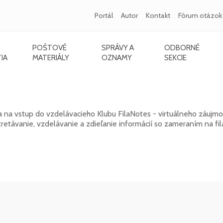
Portál
Autor
Kontakt
Fórum otázok
POŠTOVÉ
SPRÁVY A
ODBORNÉ
IA
MATERIÁLY
OZNAMY
SEKCIE
k 2026
a na vstup do vzdelávacieho Klubu FilaNotes - virtuálneho záujm
távanie, vzdelávanie a zdieľanie informácií so zameraním na fila