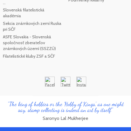
Podmienky reklamy
...
Slovenská filatelistická
akadémia
Sekcia známkových zemí Ruska
pri SČF
ASFE Slovakia - Slovenská
spoločnosť zberateľov
známkových území (SSZZÚ)
Filatelistické kluby ZSF a SČF
"The king of hobbies or the 'Hobby of Kings', as one might
say, stamp collecting is indeed an art by itself"
Saronyo Lal Mukherjee