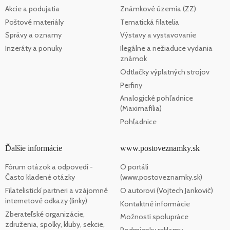
Akcie a podujatia
Známkové územia (ZZ)
Poštové materiály
Tematická filatelia
Správy a oznamy
Výstavy a vystavovanie
Inzeráty a ponuky
Ilegálne a nežiaduce vydania
známok
Odtlačky výplatných strojov
Perfiny
Analogické pohľadnice
(Maximafília)
Pohľadnice
Ďalšie informácie
www.postoveznamky.sk
Fórum otázok a odpovedí -
O portáli
Často kladené otázky
(www.postoveznamky.sk)
Filatelistickí partneri a vzájomné
O autorovi (Vojtech Jankovič)
internetové odkazy (linky)
Kontaktné informácie
Zberateľské organizácie,
Možnosti spolupráce
združenia, spolky, kluby, sekcie,