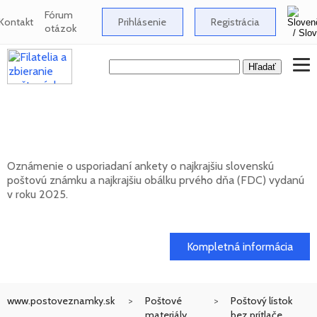
Fórum
Kontakt
Prihlásenie
Registrácia
otázok
Anketa o najkrajšiu slovenskú poštovú
známku za rok 2025
Oznámenie o usporiadaní ankety o najkrajšiu slovenskú
poštovú známku a najkrajšiu obálku prvého dňa (FDC) vydanú
v roku 2025.
17. 04. 2026
Kompletná informácia
www.postoveznamky.sk
Poštové
Poštový lístok
materiály
bez prítlače