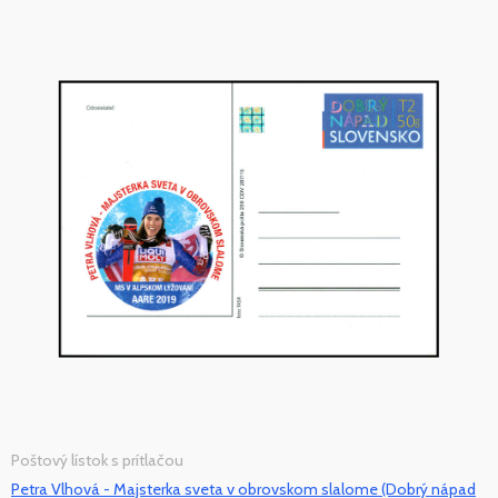
Poštový lístok s prítlačou
Petra Vlhová - Majsterka sveta v obrovskom slalome (Dobrý nápad