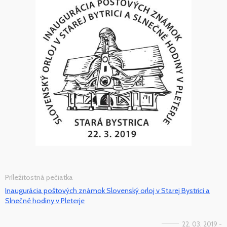
Príležitostná pečiatka
Inaugurácia poštových známok Slovenský orloj v Starej Bystrici a
Slnečné hodiny v Pleterje
22. 03. 2019 -