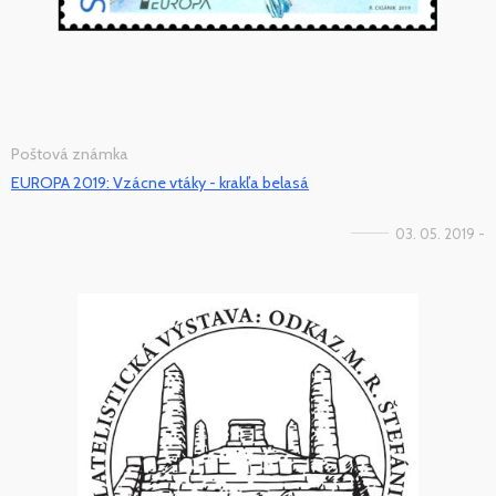
Poštová známka
EUROPA 2019: Vzácne vtáky - krakľa belasá
03. 05. 2019 -