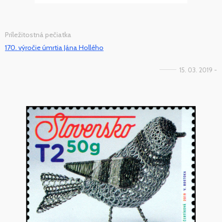
Príležitostná pečiatka
170. výročie úmrtia Jána Hollého
15. 03. 2019 -