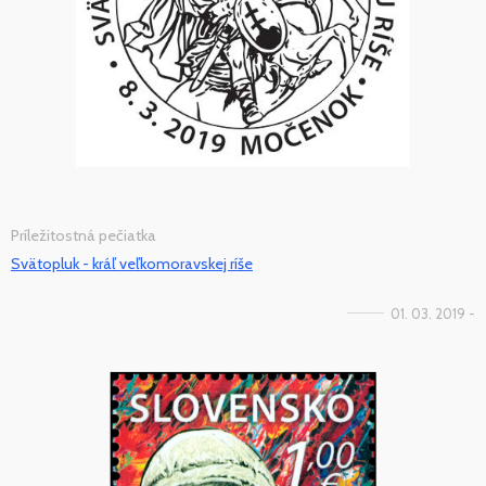
Príležitostná pečiatka
Svätopluk - kráľ veľkomoravskej ríše
01. 03. 2019 -