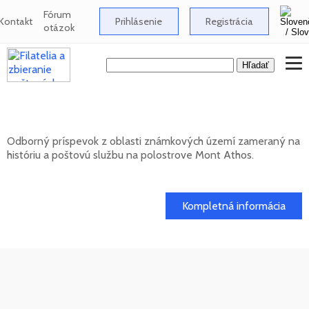
Fórum
Kontakt
Prihlásenie
Registrácia
otázok
Známkové územia - Mont Athos
Odborný príspevok z oblasti známkových území zameraný na
históriu a poštovú službu na polostrove Mont Athos.
02. 02. 2026
Kompletná informácia