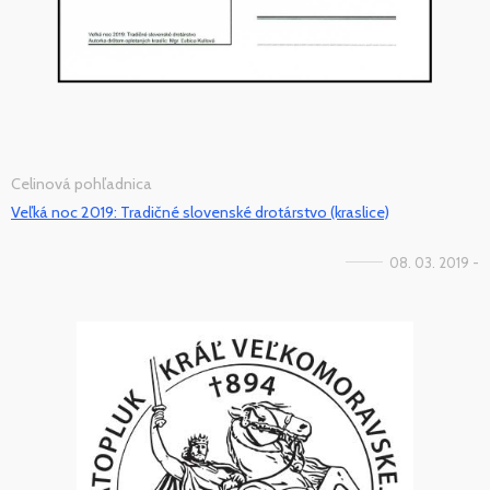
Celinová pohľadnica
Veľká noc 2019: Tradičné slovenské drotárstvo (kraslice)
08. 03. 2019 -