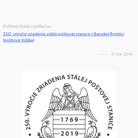
Poštový lístok s prítlačou
250. výročie zriadenia stálej poštovej stanice v Banskej Bystrici
(poštová trúbka)
17. 04. 2019 -