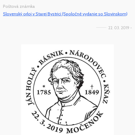
Poštová známka
Slovenský orloj v Starej Bystrici (Spoločné vydanie so Slovinskom)
22. 03. 2019 -