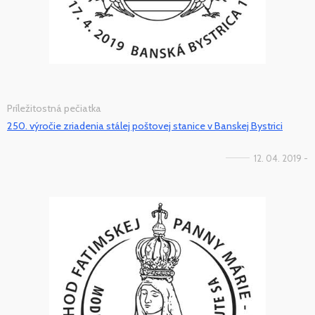
Príležitostná pečiatka
250. výročie zriadenia stálej poštovej stanice v Banskej Bystrici
12. 04. 2019 -