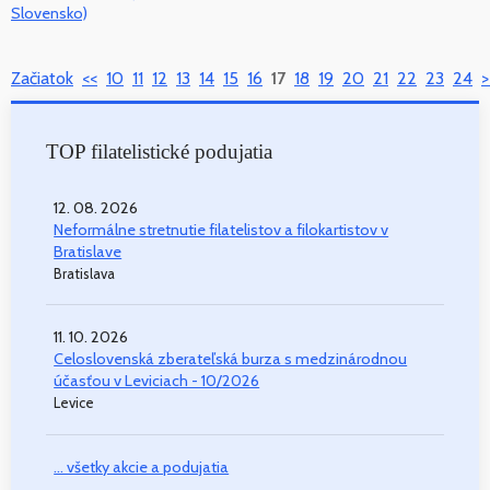
Slovensko)
Začiatok
<<
10
11
12
13
14
15
16
17
18
19
20
21
22
23
24
>
TOP filatelistické podujatia
12. 08. 2026
Neformálne stretnutie filatelistov a filokartistov v
Bratislave
Bratislava
11. 10. 2026
Celoslovenská zberateľská burza s medzinárodnou
účasťou v Leviciach - 10/2026
Levice
... všetky akcie a podujatia