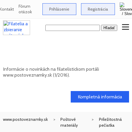
Fórum
Kontakt
Prihlásenie
Registrácia
otázok
Novinky na informačnom filatelistickom
portáli www.postoveznamky.sk (1/2026)
Informácie o novinkách na filatelistickom portáli
www.postoveznamky.sk (1/2016).
03. 02. 2026
Kompletná informácia
www.postoveznamky.sk
Poštové
Príležitostná
materiály
pečiatka