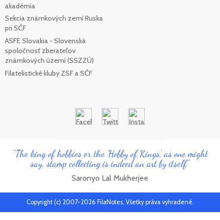
akadémia
Sekcia známkových zemí Ruska
pri SČF
ASFE Slovakia - Slovenská
spoločnosť zberateľov
známkových území (SSZZÚ)
Filatelistické kluby ZSF a SČF
"The king of hobbies or the 'Hobby of Kings', as one might
say, stamp collecting is indeed an art by itself"
Saronyo Lal Mukherjee
Copyright (c) 2007-2026 FilaNotes, Všetky práva vyhradené.