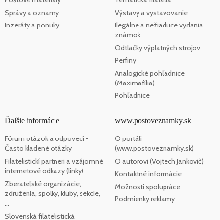
Správy a oznamy
Výstavy a vystavovanie
Inzeráty a ponuky
Ilegálne a nežiaduce vydania
známok
Odtlačky výplatných strojov
Perfiny
Analogické pohľadnice
(Maximafília)
Pohľadnice
Ďalšie informácie
www.postoveznamky.sk
Fórum otázok a odpovedí -
O portáli
Často kladené otázky
(www.postoveznamky.sk)
Filatelistickí partneri a vzájomné
O autorovi (Vojtech Jankovič)
internetové odkazy (linky)
Kontaktné informácie
Zberateľské organizácie,
Možnosti spolupráce
združenia, spolky, kluby, sekcie,
Podmienky reklamy
...
Slovenská filatelistická