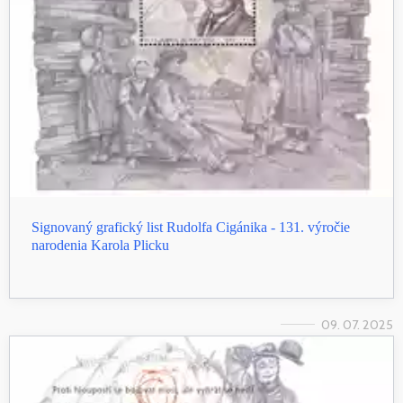
Signovaný grafický list Rudolfa Cigánika - 131. výročie
narodenia Karola Plicku
09. 07. 2025