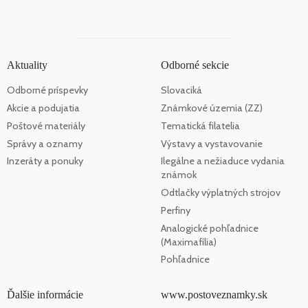
Aktuality
Odborné sekcie
Odborné príspevky
Slovaciká
Akcie a podujatia
Známkové územia (ZZ)
Poštové materiály
Tematická filatelia
Správy a oznamy
Výstavy a vystavovanie
Inzeráty a ponuky
Ilegálne a nežiaduce vydania
známok
Odtlačky výplatných strojov
Perfiny
Analogické pohľadnice
(Maximafília)
Pohľadnice
Ďalšie informácie
www.postoveznamky.sk