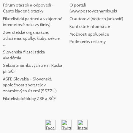
Fórum otázok a odpovedí -
O portáli
Často kladené otázky
(www.postoveznamky.sk)
Filatelistickí partneri a vzájomné
O autorovi (Vojtech Jankovič)
internetové odkazy (linky)
Kontaktné informácie
Zberateľské organizácie,
Možnosti spolupráce
združenia, spolky, kluby, sekcie,
Podmienky reklamy
...
Slovenská filatelistická
akadémia
Sekcia známkových zemí Ruska
pri SČF
ASFE Slovakia - Slovenská
spoločnosť zberateľov
známkových území (SSZZÚ)
Filatelistické kluby ZSF a SČF