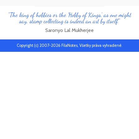
"The king of hobbies or the 'Hobby of Kings', as one might
say, stamp collecting is indeed an art by itself"
Saronyo Lal Mukherjee
Copyright (c) 2007-2026 FilaNotes, Všetky práva vyhradené.