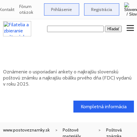
Fórum
Kontakt
Prihlásenie
Registrácia
otázok
Anketa o najkrajšiu slovenskú poštovú
známku za rok 2025
Oznámenie o usporiadaní ankety o najkrajšiu slovenskú
poštovú známku a najkrajšiu obálku prvého dňa (FDC) vydanú
v roku 2025.
17. 04. 2026
Kompletná informácia
www.postoveznamky.sk
Poštové
Poštová
materiály
známka