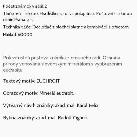
Počet známok v sérii: 2
Tlačiareň: Tiskárna Hradištko, s.r.o. v spolupráci s Poštovní tiskárnou
cenin Praha, a.s.
Technika tlače: Ocelotlač z plochej platne v kombinácii s ofsetom
Náklad: 60000
Príležitostná poštová známka z emisného radu Ochrana
prírody venovaná slovenským minerálom s vyobrazením
euchroitu
Textový motív: EUCHROIT
Obrazový motív: Minerál euchroit.
Výtvarný návrh známky: akad. mal. Karol Felix
Rytina známky: akad. mal. Rudolf Cigánik