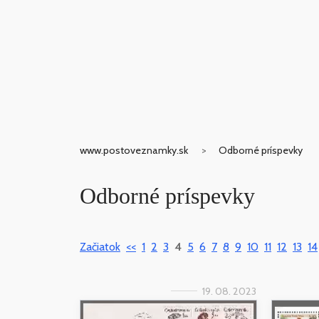
www.postoveznamky.sk
Odborné príspevky
Odborné príspevky
Začiatok
<<
1
2
3
4
5
6
7
8
9
10
11
12
13
14
19. 08. 2023