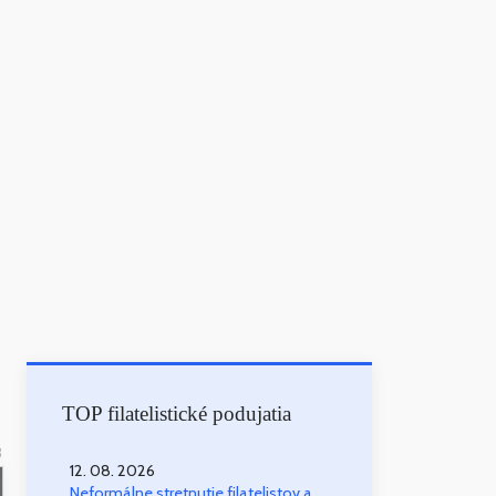
TOP filatelistické podujatia
3
12. 08. 2026
Neformálne stretnutie filatelistov a