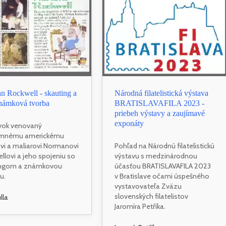
 Rockwell - skauting a
Národná filatelistická výstava
známková tvorba
BRATISLAVAFILA 2023 -
priebeh výstavy a zaujímavé
exponáty
vok venovaný
mnému americkému
ovi a maliarovi Normanovi
Pohľad na Národnú filatelistickú
llovi a jeho spojeniu so
výstavu s medzinárodnou
ingom a známkovou
účasťou BRATISLAVAFILA 2023
u.
v Bratislave očami úspešného
vystavovateľa Zväzu
slovenských filatelistov
ulla
Jaromíra Petříka.