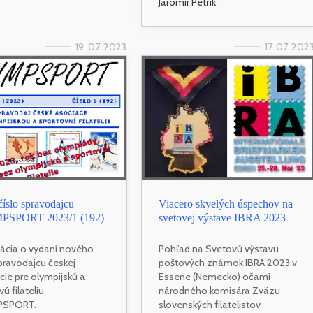
Jaromír Petřík
19. 07. 2023
17. 07. 202
íslo spravodajcu
Viacero skvelých úspechov na
SPORT 2023/1 (192)
svetovej výstave IBRA 2023
ácia o vydaní nového
Pohľad na Svetovú výstavu
spravodajcu českej
poštových známok IBRA 2023 v
cie pre olympijskú a
Essene (Nemecko) očami
ú filateliu
národného komisára Zväzu
PSPORT.
slovenských filatelistov