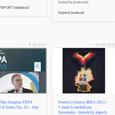
Vojtecha Jankoviča.
SPORT (redakcia)
Vojtech Jankovič
11. 07. 2023
09. 07. 202
číslo časopisu FEPA
Svetová výstava IBRA 2023 -
I Series No. 43 – July
5 zlatých medailí pre
Slovensko - historický úspech