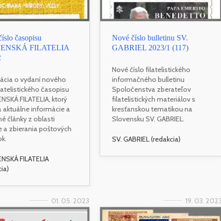
íslo časopisu
Nové číslo bulletinu SV.
ENSKÁ FILATELIA
GABRIEL 2023/1 (117)
2
Nové číslo filatelistického
ácia o vydaní nového
informačného bulletinu
ilatelistického časopisu
Spoločenstva zberateľov
SKÁ FILATELIA, ktorý
filatelistických materiálov s
a aktuálne informácie a
kresťanskou tematikou na
é články z oblasti
Slovensku SV. GABRIEL.
lie a zbierania poštových
k.
SV. GABRIEL (redakcia)
NSKÁ FILATELIA
cia)
01. 05. 2023
19. 03. 202