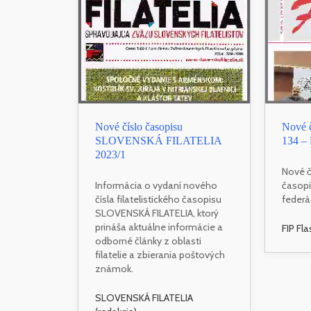
Nové číslo časopisu
Nové č
SLOVENSKÁ FILATELIA
134 –
2023/1
Nové č
Informácia o vydaní nového
časopis
čísla filatelistického časopisu
federác
SLOVENSKÁ FILATELIA, ktorý
prináša aktuálne informácie a
FIP Fl
odborné články z oblasti
filatelie a zbierania poštových
známok.
SLOVENSKÁ FILATELIA