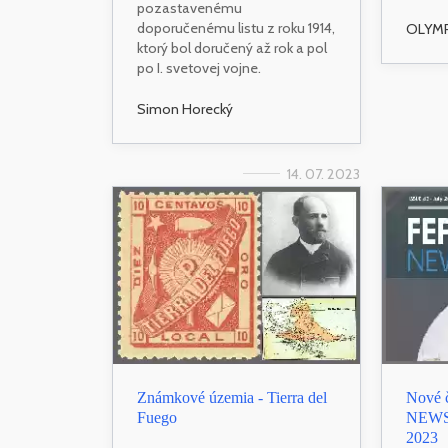
pozastavenému
doporučenému listu z roku 1914,
OLYMP
ktorý bol doručený až rok a pol
po I. svetovej vojne.
Simon Horecký
14. 07. 2023
Známkové územia - Tierra del
Nové 
Fuego
NEWS I
2023