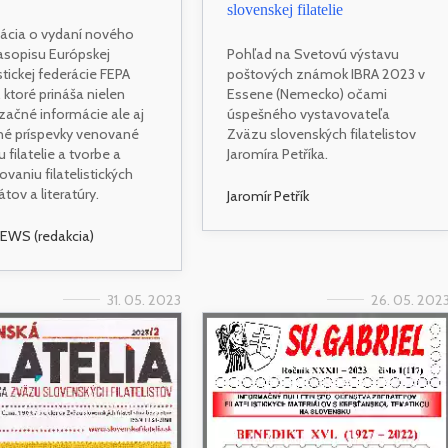
slovenskej filatelie
ácia o vydaní nového
časopisu Európskej
Pohľad na Svetovú výstavu
istickej federácie FEPA
poštových známok IBRA 2023 v
ktoré prináša nielen
Essene (Nemecko) očami
začné informácie ale aj
úspešného vystavovateľa
é príspevky venované
Zväzu slovenských filatelistov
 filatelie a tvorbe a
Jaromíra Petříka.
ovaniu filatelistických
tov a literatúry.
Jaromír Petřík
EWS (redakcia)
31. 05. 2023
26. 05. 202