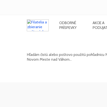
ODBORNÉ
AKCIE A
PRÍSPEVKY
PODUJAT
Hľadám pohľadnicu Nového Mest
Hľadám čistú alebo poštovo použitú pohľadnic
Novom Meste nad Váhom...
20. 05. 2026