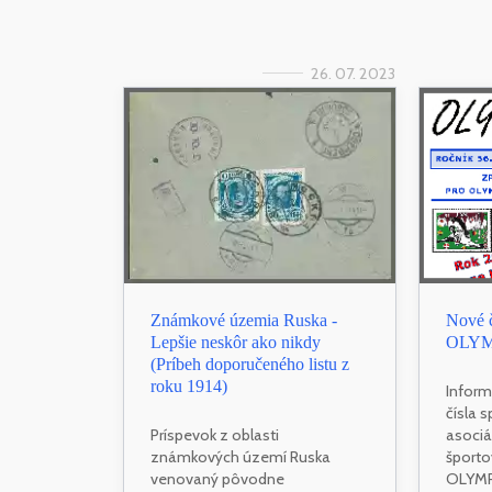
26. 07. 2023
Známkové územia Ruska -
Nové č
Lepšie neskôr ako nikdy
OLYMP
(Príbeh doporučeného listu z
roku 1914)
Inform
čísla 
Príspevok z oblasti
asociá
známkových území Ruska
športov
venovaný pôvodne
OLYM