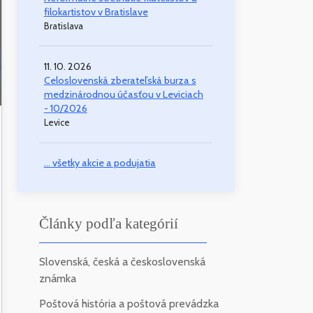
filokartistov v Bratislave
Bratislava
11. 10. 2026
Celoslovenská zberateľská burza s
medzinárodnou účasťou v Leviciach
- 10/2026
Levice
... všetky akcie a podujatia
Články podľa kategórií
Slovenská, česká a československá
známka
Poštová história a poštová prevádzka