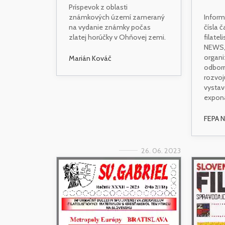
Príspevok z oblasti
známkových území zameraný
Inform
na vydanie známky počas
čísla 
zlatej horúčky v Ohňovej zemi.
filatel
NEWS, 
organi
Marián Kováč
odborn
rozvoju
vystav
exponá
FEPA N
26. 06. 2023