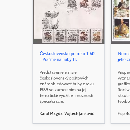
Československo po roku 1945
Norman
- Poďme na huby II.
jeho 
Predstavenie emisie
Príspe
československý poštových
význa
známok Jedovaté huby z roku
grafik
1989 so zameraním na jej
Rockwe
tematické využitie i možnosti
skaut
špecializácie.
tvorbo
Karol Magda, Vojtech Jankovič
Filip B