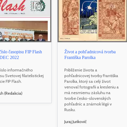
íslo časopisu FIP Flash
Život a pohľadnicová tvorba
 DEC 2022
Františka Parolka
íslo informačného
Priblíženie života a
u Svetovej filatelistickej
pohľadnicovej tvorby Františka
ie FIP Flash.
Parolka, ktorý sa celý život
venoval fotografii a kresleniu a
má nesmiernu zásluhu na
ash (Redakcia)
tvorbe česko-slovenských
pohľadníc a známok légii v
Rusku.
Juraj Jurikovič