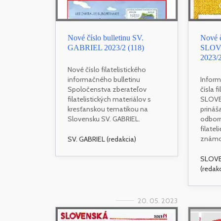
Nové číslo bulletinu SV.
Nové č
GABRIEL 2023/2 (118)
SLOV
2023/
Nové číslo filatelistického
informačného bulletinu
Inform
Spoločenstva zberateľov
čísla f
filatelistických materiálov s
SLOVEN
kresťanskou tematikou na
prináš
Slovensku SV. GABRIEL.
odborn
filate
známo
SV. GABRIEL (redakcia)
SLOVE
(redak
20. 05. 2023