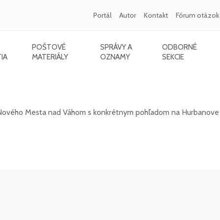
Portál
Autor
Kontakt
Fórum otázok
POŠTOVÉ
SPRÁVY A
ODBORNÉ
IA
MATERIÁLY
OZNAMY
SEKCIE
a nad Váhom s pohľadom na Hurbanove sady
u Nového Mesta nad Váhom s konkrétnym pohľadom na Hurbanove