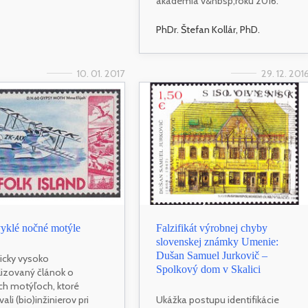
akadémia v&nbsp;roku 2016.
PhDr. Štefan Kollár, PhD.
10. 01. 2017
29. 12. 201
yklé nočné motýle
Falzifikát výrobnej chyby
slovenskej známky Umenie:
Dušan Samuel Jurkovič –
icky vysoko
Spolkový dom v Skalici
lizovaný článok o
h motýľoch, ktoré
vali (bio)inžinierov pri
Ukážka postupu identifikácie