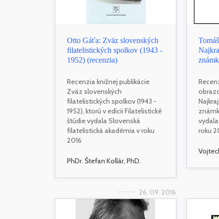
Otto Gáťa: Zväz slovenských
Tomáš 
filatelistických spolkov (1943 -
Najkra
1952) (recenzia)
známky
Recenzia knižnej publikácie
Recenz
Zväz slovenských
obrazo
filatelistických spolkov (1943 -
Najkra
1952), ktorú v edícii Filatelistické
známky
štúdie vydala Slovenská
vydala
filatelistická akadémia v roku
roku 2
2016
Vojtec
PhDr. Štefan Kollár, PhD.
26. 09. 2016