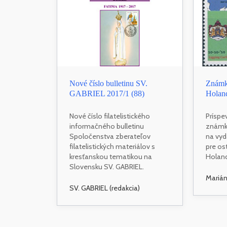
Nové číslo bulletinu SV.
Známk
GABRIEL 2017/1 (88)
Holan
Nové číslo filatelistického
Príspe
informačného bulletinu
známk
Spoločenstva zberateľov
na vy
filatelistických materiálov s
pre os
kresťanskou tematikou na
Holand
Slovensku SV. GABRIEL.
Mariá
SV. GABRIEL (redakcia)