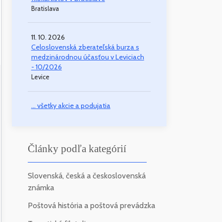
Bratislava
11. 10. 2026
Celoslovenská zberateľská burza s
medzinárodnou účasťou v Leviciach
- 10/2026
Levice
... všetky akcie a podujatia
Články podľa kategórií
Slovenská, česká a československá
známka
Poštová história a poštová prevádzka