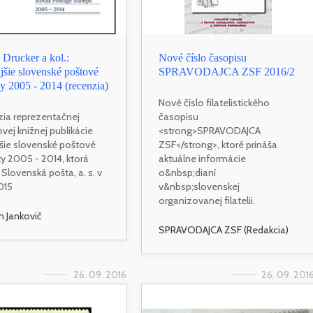
Drucker a kol.:
Nové číslo časopisu
jšie slovenské poštové
SPRAVODAJCA ZSF 2016/2
 2005 - 2014 (recenzia)
Nové číslo filatelistického
ia reprezentačnej
časopisu
vej knižnej publikácie
<strong>SPRAVODAJCA
jšie slovenské poštové
ZSF</strong>, ktoré prináša
 2005 - 2014, ktorá
aktuálne informácie
 Slovenská pošta, a. s. v
o&nbsp;dianí
015
v&nbsp;slovenskej
organizovanej filatelii.
h Jankovič
SPRAVODAJCA ZSF (Redakcia)
26. 09. 2016
26. 09. 201