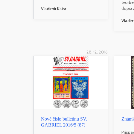
tvorbe 
doprav
Vladimír Kaisr
Vladim
28. 12. 2016
Nové číslo bulletinu SV.
Známk
GABRIEL 2016/5 (87)
Príspe