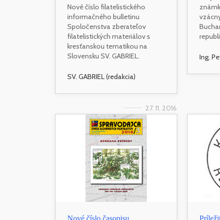
Nové číslo filatelistického
známk
informačného bulletinu
vzácn
Spoločenstva zberateľov
Buchar
filatelistických materiálov s
republ
kresťanskou tematikou na
Slovensku SV. GABRIEL.
Ing. P
SV. GABRIEL (redakcia)
27. 11. 2016
Nové číslo časopisu
Prílež