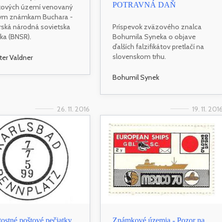
POTRAVNÁ DAŇ
ových území venovaný
ym známkam Buchara -
ská národná sovietska
Príspevok zväzového znalca
ika (BNSR).
Bohumila Syneka o objave
ďalších falzifikátov pretlačí na
slovenskom trhu.
eter Valdner
Bohumil Synek
26. 11. 2016
19. 11. 201
itostné poštové pečiatky
Známkové územia - Pozor na