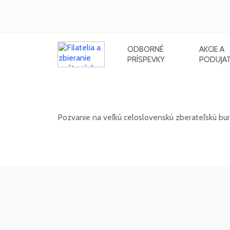
ODBORNÉ
AKCIE A
PRÍSPEVKY
PODUJAT
Celoslovenská zberateľská burza 
Pozvanie na veľkú celoslovenskú zberateľskú bu
11. 10. 2026