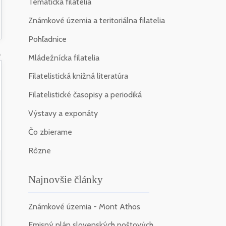
Tematická filatelia
Známkové územia a teritoriálna filatelia
Pohľadnice
6
Mládežnícka filatelia
Filatelistická knižná literatúra
Filatelistické časopisy a periodiká
Výstavy a exponáty
Čo zbierame
Rôzne
Najnovšie články
Známkové územia - Mont Athos
Emisný plán slovenských poštových