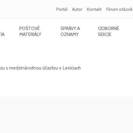
Portál
Autor
Kontakt
Fórum otázok
POŠTOVÉ
SPRÁVY A
ODBORNÉ
IA
MATERIÁLY
OZNAMY
SEKCIE
s medzinárodnou účasťou v Leviciach - 10/20
rzu s medzinárodnou účasťou v Leviciach