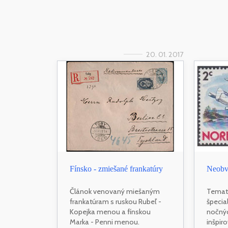
20. 01. 2017
Fínsko - zmiešané frankatúry
Neobv
Článok venovaný miešaným
Temat
frankatúram s ruskou Rubeľ -
špecia
Kopejka menou a fínskou
nočnýc
Marka - Penni menou.
inšpiro