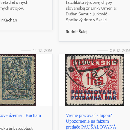
lietadiel a iných
falzifikátu výrobnej chyby
ných strojov.
slovenskej známky Umenie:
Dušan Samuel Jurkovič –
Spolkový dom v Skalici.
ir Kachan
Rudolf Šulej
14. 12. 2016
09. 12. 201
ové územia - Buchara
Vieme pracovať s lupou?
Upozornenie na falzum
pretlače PAUŠALOVANÁ
vok z&nbsp;oblasti