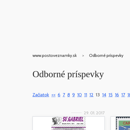
www.postoveznamky.sk
Odborné príspevky
Odborné príspevky
Začiatok
<<
6
7
8
9
10
11
12
13
14
15
16
17
1
29. 01. 2017