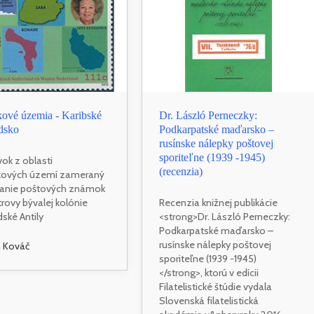
ové územia - Karibské
Dr. László Perneczky:
dsko
Podkarpatské maďarsko –
rusínske nálepky poštovej
sporiteľne (1939 -1945)
vok z oblasti
(recenzia)
ových území zameraný
danie poštových známok
trovy bývalej kolónie
Recenzia knižnej publikácie
ské Antily
<strong>Dr. László Perneczky:
Podkarpatské maďarsko –
rusínske nálepky poštovej
n Kováč
sporiteľne (1939 -1945)
</strong>, ktorú v edícii
Filatelistické štúdie vydala
Slovenská filatelistická