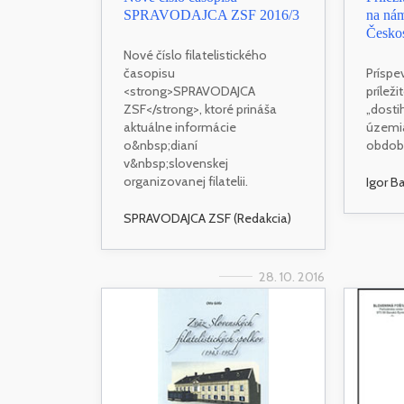
SPRAVODAJCA ZSF 2016/3
na nám
Českos
Nové číslo filatelistického
časopisu
Prísp
<strong>SPRAVODAJCA
prílež
ZSF</strong>, ktoré prináša
„dosti
aktuálne informácie
územi
o&nbsp;dianí
období
v&nbsp;slovenskej
organizovanej filatelii.
Igor B
SPRAVODAJCA ZSF (Redakcia)
28. 10. 2016