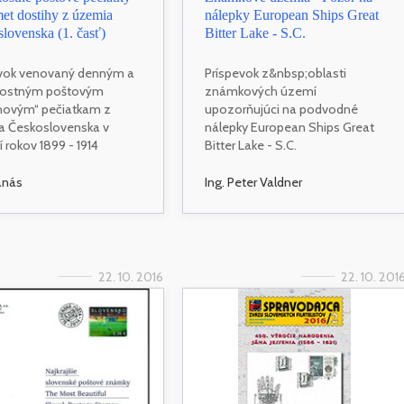
et dostihy z územia
nálepky European Ships Great
lovenska (1. časť)
Bitter Lake - S.C.
evok venovaný denným a
Príspevok z&nbsp;oblasti
itostným poštovým
známkových území
hovým“ pečiatkam z
upozorňujúci na podvodné
a Československa v
nálepky European Ships Great
 rokov 1899 - 1914
Bitter Lake - S.C.
anás
Ing. Peter Valdner
22. 10. 2016
22. 10. 201