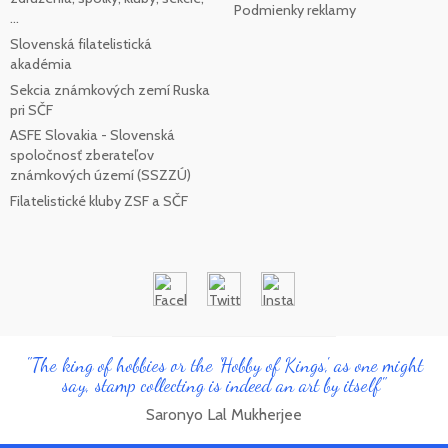
Podmienky reklamy
...
Slovenská filatelistická
akadémia
Sekcia známkových zemí Ruska
pri SČF
ASFE Slovakia - Slovenská
spoločnosť zberateľov
známkových území (SSZZÚ)
Filatelistické kluby ZSF a SČF
"The king of hobbies or the 'Hobby of Kings', as one might
say, stamp collecting is indeed an art by itself"
Saronyo Lal Mukherjee