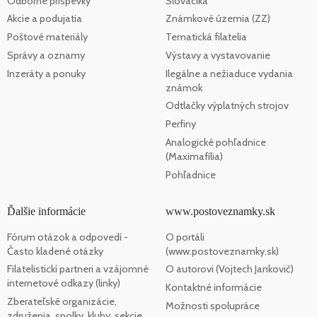
Odborné príspevky
Slovaciká
Akcie a podujatia
Známkové územia (ZZ)
Poštové materiály
Tematická filatelia
Správy a oznamy
Výstavy a vystavovanie
Inzeráty a ponuky
Ilegálne a nežiaduce vydania
známok
Odtlačky výplatných strojov
Perfiny
Analogické pohľadnice
(Maximafília)
Pohľadnice
Ďalšie informácie
www.postoveznamky.sk
Fórum otázok a odpovedí -
O portáli
Často kladené otázky
(www.postoveznamky.sk)
Filatelistickí partneri a vzájomné
O autorovi (Vojtech Jankovič)
internetové odkazy (linky)
Kontaktné informácie
Zberateľské organizácie,
Možnosti spolupráce
združenia, spolky, kluby, sekcie,