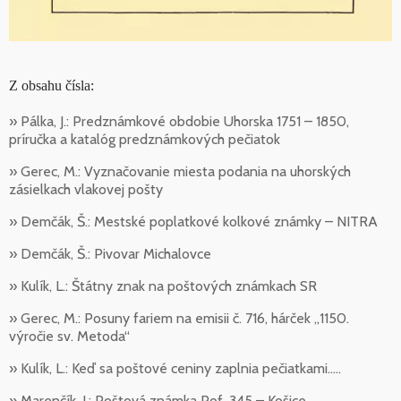
Z obsahu čísla:
» Pálka, J.: Predznámkové obdobie Uhorska 1751 – 1850,
príručka a katalóg predznámkových pečiatok
» Gerec, M.: Vyznačovanie miesta podania na uhorských
zásielkach vlakovej pošty
» Demčák, Š.: Mestské poplatkové kolkové známky – NITRA
» Demčák, Š.: Pivovar Michalovce
» Kulík, L.: Štátny znak na poštových známkach SR
» Gerec, M.: Posuny fariem na emisii č. 716, hárček „1150.
výročie sv. Metoda“
» Kulík, L.: Keď sa poštové ceniny zaplnia pečiatkami.....
» Marenčík, J.: Poštová známka Pof. 345 – Košice