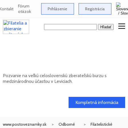
Fórum
Kontakt
Prihlásenie
Registrácia
otázok
Celoslovenská zberateľská burza s
medzinárodnou účasťou v Leviciach -
12/2026
Pozvanie na veľkú celoslovenskú zberateľskú burzu s
medzinárodnou účasťou v Leviciach.
13. 12. 2026
Kompletná informácia
www.postoveznamky.sk
Odborné
Filatelistické