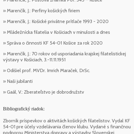
» Marenčík, J.: Perfiny košických firiem
» Marenčík, J.: Košické privátne prítlače 1993 - 2020
» Mládežnícka filatelia v Košiciach v minulosti a dnes
» Správa o činnosti KF 54-01 Košice za rok 2020
» Marenčík, J.: 70 rokov od usporiadania krajskej filatelistickej
výstavy v Košiciach, 3.-11.11.1951
» Odišiel prof. MVDr. Imrich Maraček, DrSc.
» Naši jubilanti
» Gaál, V.: Zberateľstvo je dobrodružstv
Bibliografický riadok:
Zborník príspevkov o aktivitách košických filatelistov. Vydal KF
54-01 pre účely vzdelávania členov klubu. Vydané s finančnou
podporou Ministerstva dopravy a výstavby Slovenskej