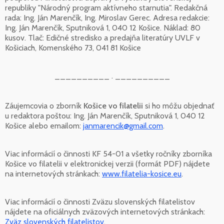
republiky "Národný program aktívneho starnutia". Redakčná
rada: Ing. Ján Marenčík, Ing. Miroslav Gerec. Adresa redakcie:
Ing. Ján Marenčík, Sputniková 1, 040 12 Košice. Náklad: 80
kusov. Tlač: Edičné stredisko a predajňa literatúry UVLF v
Košiciach, Komenského 73, 041 81 Košice
__________ . __________
Záujemcovia o zborník
Košice vo filatelii
si ho môžu objednať
u redaktora poštou: Ing. Ján Marenčík, Sputniková 1, 040 12
Košice alebo emailom:
janmarencik@gmail.com
.
Viac informácií o činnosti KF 54-01 a všetky ročníky zborníka
Košice vo filatelii v elektronickej verzii (formát PDF) nájdete
na internetových stránkach:
www.filatelia-kosice.eu
.
Viac informácií o činnosti Zväzu slovenských filatelistov
nájdete na oficiálnych zväzových internetových stránkach:
Zväz slovenských filatelistov
.