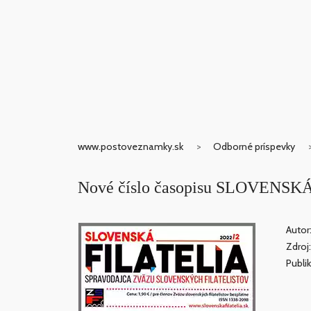
www.postoveznamky.sk
Odborné príspevky
Nové číslo časopisu SLOVENSK
Autor
Zdroj
Publik