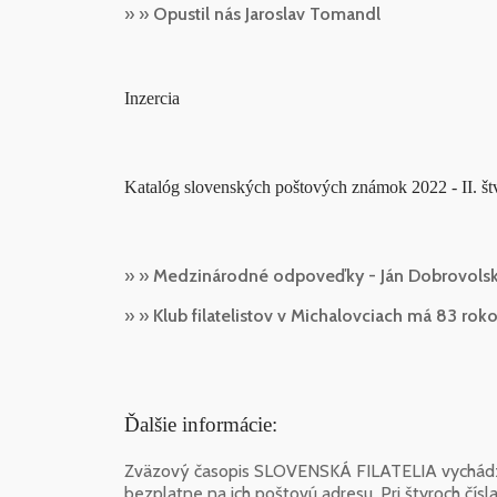
» »
Opustil nás Jaroslav Tomandl
Inzercia
Katalóg slovenských poštových známok 2022 - II. št
» »
Medzinárodné odpoveďky - Ján Dobrovols
» »
Klub filatelistov v Michalovciach má 83 rok
Ďalšie informácie:
Zväzový časopis SLOVENSKÁ FILATELIA vychádza 
bezplatne na ich poštovú adresu. Pri štyroch čísl