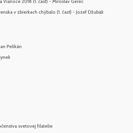
Vianoce 2018 (1. časť) - Miroslav Gerec
nska v zbierkach chýbalo (1. časť) - Jozef Džubák
an Pelikán
Synek
čenstva svetovej filatelie