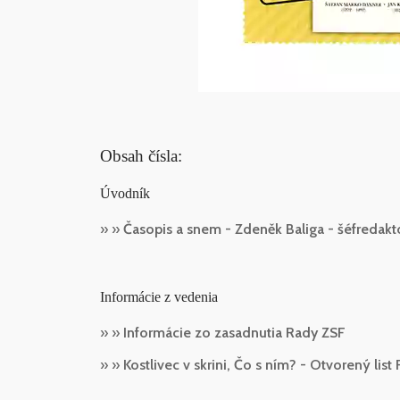
Obsah čísla:
Úvodník
» »
Časopis a snem - Zdeněk Baliga - šéfredakto
Informácie z vedenia
» »
Informácie zo zasadnutia Rady ZSF
» »
Kostlivec v skrini, Čo s ním? - Otvorený li