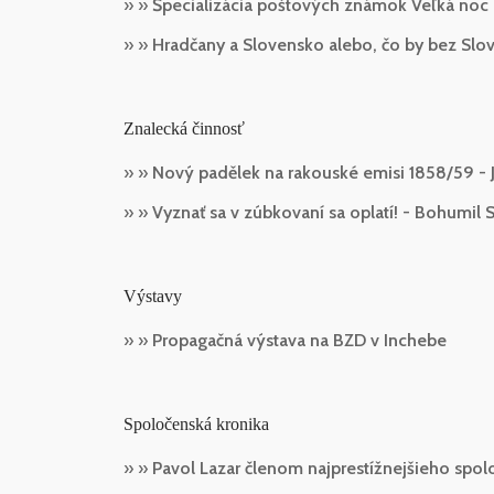
» »
Špecializácia poštových známok Veľká noc a 
» »
Hradčany a Slovensko alebo, čo by bez Slove
Znalecká činnosť
» »
Nový padělek na rakouské emisi 1858/59 - J
» »
Vyznať sa v zúbkovaní sa oplatí! - Bohumil 
Výstavy
» »
Propagačná výstava na BZD v Inchebe
Spoločenská kronika
» »
Pavol Lazar členom najprestížnejšieho spolo