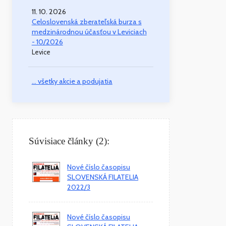
11. 10. 2026
Celoslovenská zberateľská burza s
medzinárodnou účasťou v Leviciach
- 10/2026
Levice
... všetky akcie a podujatia
Súvisiace články (2):
Nové číslo časopisu
SLOVENSKÁ FILATELIA
2022/3
Nové číslo časopisu