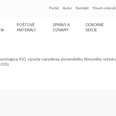
Portál
Autor
Kontakt
Fórum otázok
POŠTOVÉ
SPRÁVY A
ODBORNÉ
IA
MATERIÁLY
OZNAMY
SEKCIE
015) - 100. výročie narodenia
mínajúca 100. výročie narodenia slovenského filmového režiséra,
2015).