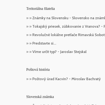
Teritoriálna filatelia
» »
Známky na Slovensku - Slovensko na známk
» »
Tokajský priesek, zúbkovanie z Vranova? - 
» »
Revolučné lokálne pretlače Rimavská Sobota
» »
Predstavte si...
» »
Víme určit typ? - Jaroslav Stejskal
Poštová história
» »
Poštový úrad Kacvin? - Miroslav Bachratý
Slovenská známka