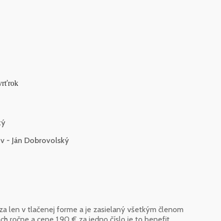
vrťrok
ký
ov - Ján Dobrovolský
len v tlačenej forme a je zasielaný všetkým členom
ach ročne a cene 1,90 € za jedno číslo je to benefit