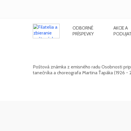
ODBORNÉ
AKCIE A
PRÍSPEVKY
PODUJAT
Osobnosti: Martin Ťapák (1926 - 2
Poštová známka z emisného radu Osobnosti pripo
tanečníka a choreografa Martina Ťapáka (1926 - 
13. 10. 2026 -