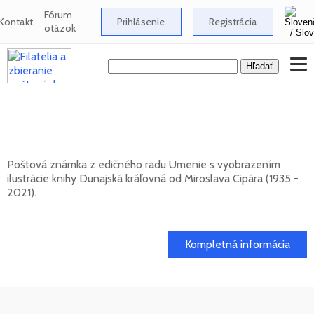
Fórum
Kontakt
Prihlásenie
Registrácia
otázok
UMENIE: Miroslav Cipár (1935 - 2021) -
Dunajská kráľovná
Poštová známka z edičného radu Umenie s vyobrazením
ilustrácie knihy Dunajská kráľovná od Miroslava Cipára (1935 -
2021).
20. 11. 2026 -
Kompletná informácia