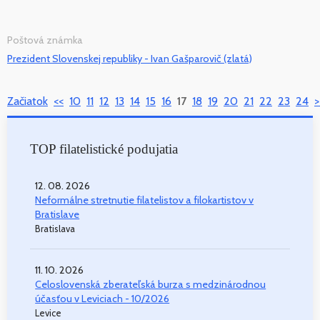
Poštová známka
Prezident Slovenskej republiky - Ivan Gašparovič (zlatá)
Začiatok
<<
10
11
12
13
14
15
16
17
18
19
20
21
22
23
24
>
TOP filatelistické podujatia
12. 08. 2026
Neformálne stretnutie filatelistov a filokartistov v
Bratislave
Bratislava
11. 10. 2026
Celoslovenská zberateľská burza s medzinárodnou
účasťou v Leviciach - 10/2026
Levice