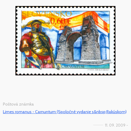
Poštová známka
Limes romanus - Carnuntum (Spoločné vydanie s&nbsp;Rakúskom)
11. 09. 2009 -