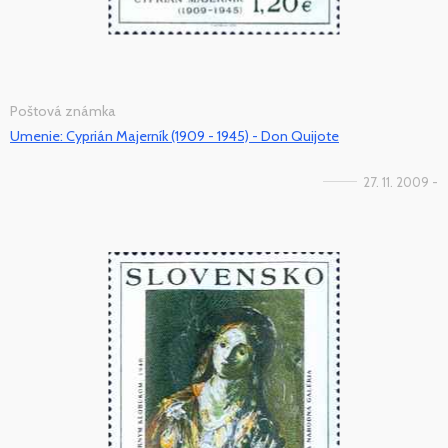
Poštová známka
Umenie: Cyprián Majerník (1909 - 1945) - Don Quijote
27. 11. 2009 -