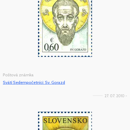
Poštová známka
Svätí Sedempočetníci: Sv. Gorazd
27. 07. 2010 -