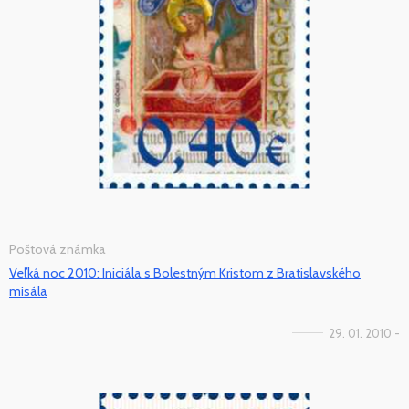
Poštová známka
Veľká noc 2010: Iniciála s Bolestným Kristom z Bratislavského
misála
29. 01. 2010 -