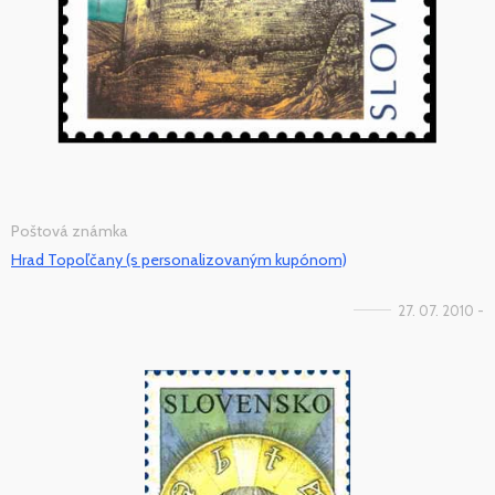
Poštová známka
Hrad Topoľčany (s personalizovaným kupónom)
27. 07. 2010 -