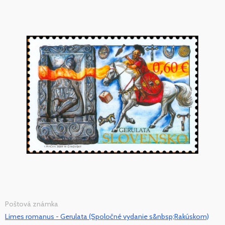
Poštová známka
Limes romanus - Gerulata (Spoločné vydanie s&nbsp;Rakúskom)