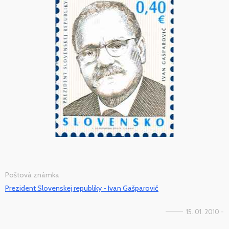
Poštová známka
Prezident Slovenskej republiky - Ivan Gašparovič
15. 01. 2010 -