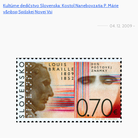
Kultúrne dedičstvo Slovenska: Kostol Nanebovzatia P. Márie
v&nbsp;Spišskej Novej Vsi
04. 12. 2009 -