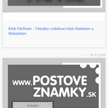
Klub FilaNotes - Virtuálny vzdelávací klub filatelistov a
filokartistov
16. 11. 2014