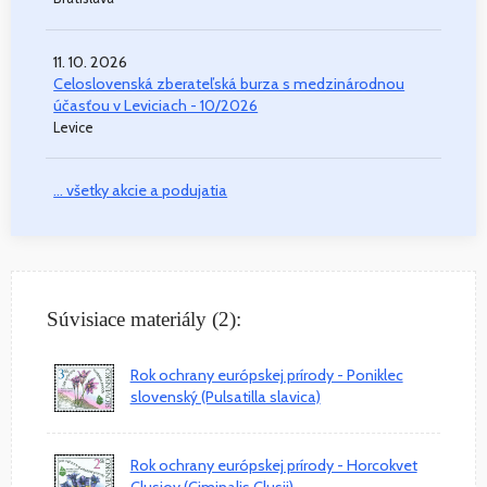
11. 10. 2026
Celoslovenská zberateľská burza s medzinárodnou
účasťou v Leviciach - 10/2026
Levice
... všetky akcie a podujatia
Súvisiace materiály (2):
Rok ochrany európskej prírody - Poniklec
slovenský (Pulsatilla slavica)
Rok ochrany európskej prírody - Horcokvet
Clusiov (Ciminalis Clusii)