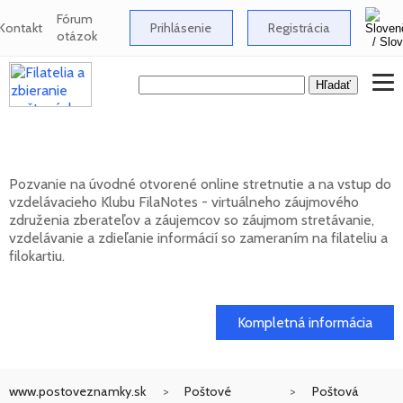
Fórum
Kontakt
Prihlásenie
Registrácia
otázok
Klub FilaNotes otvára nový ročník 2026
Pozvanie na úvodné otvorené online stretnutie a na vstup do
vzdelávacieho Klubu FilaNotes - virtuálneho záujmového
združenia zberateľov a záujemcov so záujmom stretávanie,
vzdelávanie a zdieľanie informácií so zameraním na filateliu a
filokartiu.
17. 02. 2026
Kompletná informácia
www.postoveznamky.sk
Poštové
Poštová