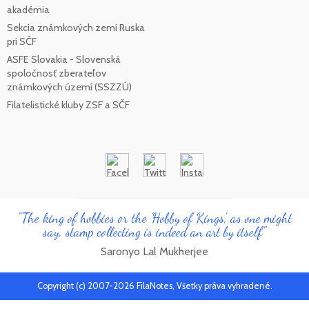
akadémia
Sekcia známkových zemí Ruska
pri SČF
ASFE Slovakia - Slovenská
spoločnosť zberateľov
známkových území (SSZZÚ)
Filatelistické kluby ZSF a SČF
"The king of hobbies or the 'Hobby of Kings', as one might
say, stamp collecting is indeed an art by itself"
Saronyo Lal Mukherjee
Copyright (c) 2007-2026 FilaNotes, Všetky práva vyhradené.