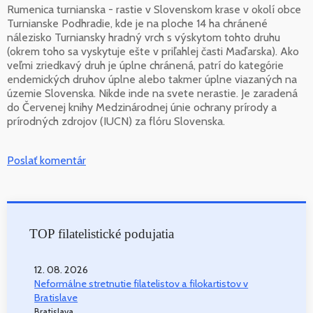
Rumenica turnianska - rastie v Slovenskom krase v okolí obce
Turnianske Podhradie, kde je na ploche 14 ha chránené
nálezisko Turniansky hradný vrch s výskytom tohto druhu
(okrem toho sa vyskytuje ešte v priľahlej časti Maďarska). Ako
veľmi zriedkavý druh je úplne chránená, patrí do kategórie
endemických druhov úplne alebo takmer úplne viazaných na
územie Slovenska. Nikde inde na svete nerastie. Je zaradená
do Červenej knihy Medzinárodnej únie ochrany prírody a
prírodných zdrojov (IUCN) za flóru Slovenska.
Poslať komentár
TOP filatelistické podujatia
12. 08. 2026
Neformálne stretnutie filatelistov a filokartistov v
Bratislave
Bratislava