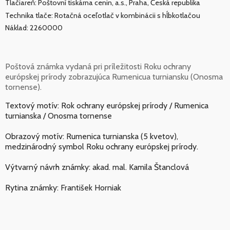
Tlačiareň: Poštovní tiskárna cenin, a.s., Praha, Česká republika
Technika tlače: Rotačná oceľotlač v kombinácii s hĺbkotlačou
Náklad: 2260000
Poštová známka vydaná pri príležitosti Roku ochrany
európskej prírody zobrazujúca Rumenicua turniansku (Onosma
tornense).
Textový motív: Rok ochrany európskej prírody / Rumenica
turnianska / Onosma tornense
Obrazový motív: Rumenica turnianska (5 kvetov),
medzinárodný symbol Roku ochrany európskej prírody.
Výtvarný návrh známky: akad. mal. Kamila Štanclová
Rytina známky: František Horniak