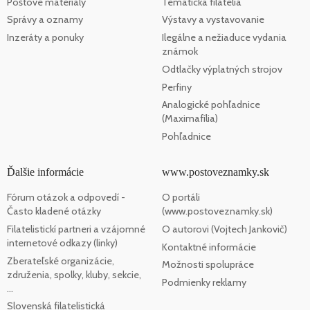
Poštové materiály
Tematická filatelia
Správy a oznamy
Výstavy a vystavovanie
Inzeráty a ponuky
Ilegálne a nežiaduce vydania
známok
Odtlačky výplatných strojov
Perfiny
Analogické pohľadnice
(Maximafília)
Pohľadnice
Ďalšie informácie
www.postoveznamky.sk
Fórum otázok a odpovedí -
O portáli
Často kladené otázky
(www.postoveznamky.sk)
Filatelistickí partneri a vzájomné
O autorovi (Vojtech Jankovič)
internetové odkazy (linky)
Kontaktné informácie
Zberateľské organizácie,
Možnosti spolupráce
združenia, spolky, kluby, sekcie,
Podmienky reklamy
...
Slovenská filatelistická