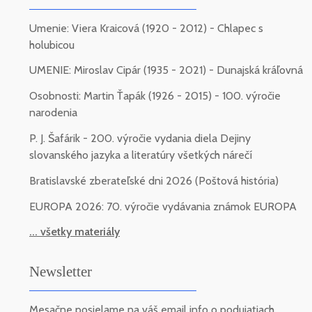
Umenie: Viera Kraicová (1920 - 2012) - Chlapec s
holubicou
UMENIE: Miroslav Cipár (1935 - 2021) - Dunajská kráľovná
Osobnosti: Martin Ťapák (1926 - 2015) - 100. výročie
narodenia
P. J. Šafárik - 200. výročie vydania diela Dejiny
slovanského jazyka a literatúry všetkých nárečí
Bratislavské zberateľské dni 2026 (Poštová história)
EUROPA 2026: 70. výročie vydávania známok EUROPA
... všetky materiály
Newsletter
Mesačne posielame na váš email info o podujatiach,