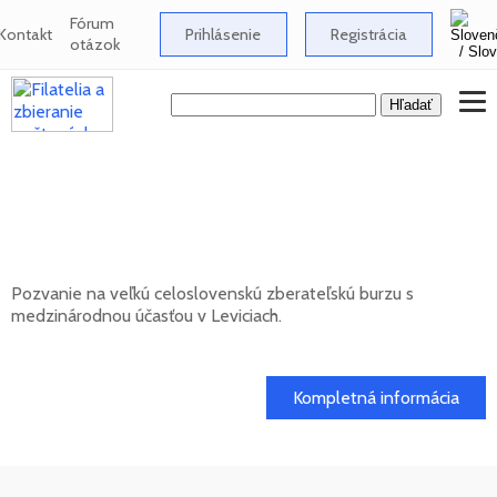
Fórum
Kontakt
Prihlásenie
Registrácia
otázok
Celoslovenská zberateľská burza s
medzinárodnou účasťou v Leviciach -
12/2026
Pozvanie na veľkú celoslovenskú zberateľskú burzu s
medzinárodnou účasťou v Leviciach.
13. 12. 2026
Kompletná informácia