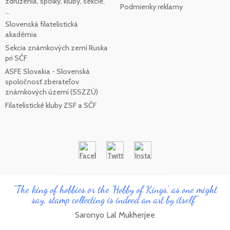
združenia, spolky, kluby, sekcie,
Podmienky reklamy
...
Slovenská filatelistická
akadémia
Sekcia známkových zemí Ruska
pri SČF
ASFE Slovakia - Slovenská
spoločnosť zberateľov
známkových území (SSZZÚ)
Filatelistické kluby ZSF a SČF
"The king of hobbies or the 'Hobby of Kings', as one might
say, stamp collecting is indeed an art by itself"
Saronyo Lal Mukherjee