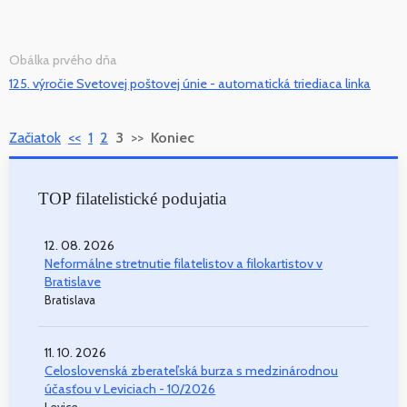
Obálka prvého dňa
125. výročie Svetovej poštovej únie - automatická triediaca linka
Začiatok
<<
1
2
3
>>
Koniec
TOP filatelistické podujatia
12. 08. 2026
Neformálne stretnutie filatelistov a filokartistov v
Bratislave
Bratislava
11. 10. 2026
Celoslovenská zberateľská burza s medzinárodnou
účasťou v Leviciach - 10/2026