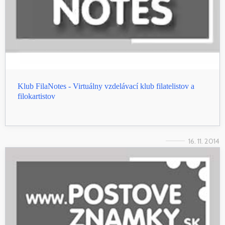
Klub FilaNotes - Virtuálny vzdelávací klub filatelistov a
filokartistov
16. 11. 2014