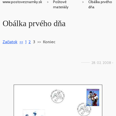
www.postoveznamky.sk
Poštové
Obálka prvého
materiály
dňa
Obálka prvého dňa
Začiatok
<<
1
2
3
>>
Koniec
28. 02. 2008 -