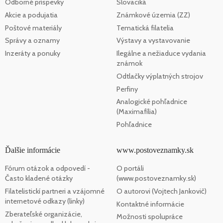
Odborné príspevky
Slovaciká
Akcie a podujatia
Známkové územia (ZZ)
Poštové materiály
Tematická filatelia
Správy a oznamy
Výstavy a vystavovanie
Inzeráty a ponuky
Ilegálne a nežiaduce vydania
známok
Odtlačky výplatných strojov
Perfiny
Analogické pohľadnice
(Maximafília)
Pohľadnice
Ďalšie informácie
www.postoveznamky.sk
Fórum otázok a odpovedí -
O portáli
Často kladené otázky
(www.postoveznamky.sk)
Filatelistickí partneri a vzájomné
O autorovi (Vojtech Jankovič)
internetové odkazy (linky)
Kontaktné informácie
Zberateľské organizácie,
Možnosti spolupráce