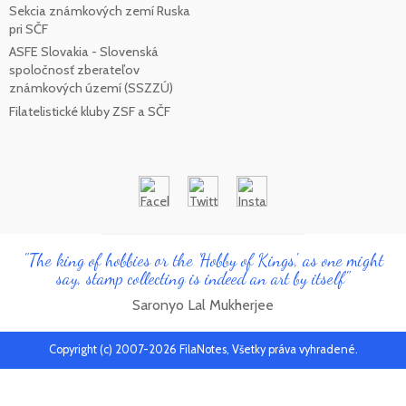
Sekcia známkových zemí Ruska
pri SČF
ASFE Slovakia - Slovenská
spoločnosť zberateľov
známkových území (SSZZÚ)
Filatelistické kluby ZSF a SČF
"The king of hobbies or the 'Hobby of Kings', as one might
say, stamp collecting is indeed an art by itself"
Saronyo Lal Mukherjee
Copyright (c) 2007-2026 FilaNotes, Všetky práva vyhradené.