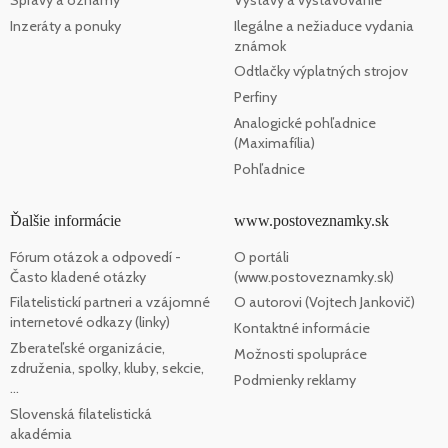
Inzeráty a ponuky
Ilegálne a nežiaduce vydania
známok
Odtlačky výplatných strojov
Perfiny
Analogické pohľadnice
(Maximafília)
Pohľadnice
Ďalšie informácie
www.postoveznamky.sk
Fórum otázok a odpovedí -
O portáli
Často kladené otázky
(www.postoveznamky.sk)
Filatelistickí partneri a vzájomné
O autorovi (Vojtech Jankovič)
internetové odkazy (linky)
Kontaktné informácie
Zberateľské organizácie,
Možnosti spolupráce
združenia, spolky, kluby, sekcie,
Podmienky reklamy
...
Slovenská filatelistická
akadémia