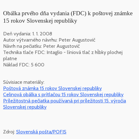
Obálka prvého dňa vydania (FDC) k poštovej známke
15 rokov Slovenskej republiky
Deň vydania: 1. 1. 2008
Autor výtvarného návrhu: Peter Augustovič
Návrh na pečiatku: Peter Augustovič
Technika tlače FDC: Intaglio - líniová tlač z hĺbky plochej
platne
Náklad FDC: 5 600
Súvisiace materiály:
Poštová známka 15 rokov Slovenskej republiky
Celinová obálka s prítlačou 15 rokov Slovenskej republiky
Príležitostná pečiatka používaná pri príležitosti 15. výročia
Slovenskej republiky
Zdroj:
Slovenská pošta/POFIS