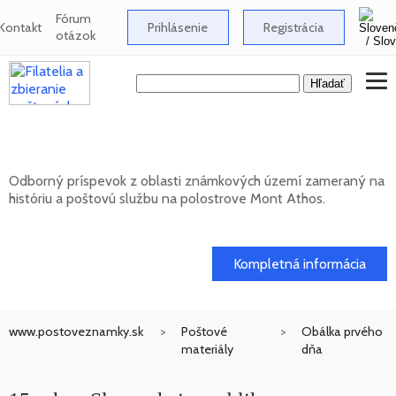
Fórum
Kontakt
Prihlásenie
Registrácia
otázok
Známkové územia - Mont Athos
Odborný príspevok z oblasti známkových území zameraný na
históriu a poštovú službu na polostrove Mont Athos.
02. 02. 2026
Kompletná informácia
www.postoveznamky.sk
Poštové
Obálka prvého
materiály
dňa