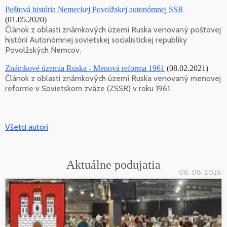
Poštová história Nemeckej Povolžskej autonómnej SSR
(01.05.2020)
Článok z oblasti známkových území Ruska venovaný poštovej
histórii Autonómnej sovietskej socialistickej republiky
Povolžských Nemcov.
Známkové územia Ruska - Menová reforma 1961
(08.02.2021)
Článok z oblasti známkových území Ruska venovaný menovej
reforme v Sovietskom zväze (ZSSR) v roku 1961.
Všetci autori
Aktuálne podujatia
08. 08. 2026