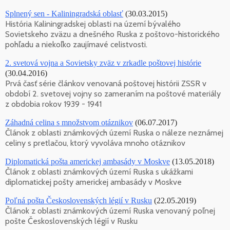
Splnený sen - Kaliningradská oblasť
(30.03.2015)
História Kaliningradskej oblasti na území bývalého
Sovietskeho zväzu a dnešného Ruska z poštovo-historického
pohľadu a niekoľko zaujímavé celistvosti.
2. svetová vojna a Sovietsky zväz v zrkadle poštovej histórie
(30.04.2016)
Prvá časť série článkov venovaná poštovej histórii ZSSR v
období 2. svetovej vojny so zameraním na poštové materiály
z obdobia rokov 1939 - 1941
Záhadná celina s množstvom otáznikov
(06.07.2017)
Článok z oblasti známkových území Ruska o náleze neznámej
celiny s pretlačou, ktorý vyvoláva mnoho otáznikov
Diplomatická pošta americkej ambasády v Moskve
(13.05.2018)
Článok z oblasti známkových území Ruska s ukážkami
diplomatickej pošty americkej ambasády v Moskve
Poľná pošta Československých légií v Rusku
(22.05.2019)
Článok z oblasti známkových území Ruska venovaný poľnej
pošte Československých légií v Rusku