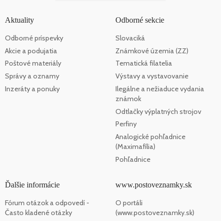
Aktuality
Odborné sekcie
Odborné príspevky
Slovaciká
Akcie a podujatia
Známkové územia (ZZ)
Poštové materiály
Tematická filatelia
Správy a oznamy
Výstavy a vystavovanie
Inzeráty a ponuky
Ilegálne a nežiaduce vydania
známok
Odtlačky výplatných strojov
Perfiny
Analogické pohľadnice
(Maximafília)
Pohľadnice
Ďalšie informácie
www.postoveznamky.sk
Fórum otázok a odpovedí -
O portáli
Často kladené otázky
(www.postoveznamky.sk)