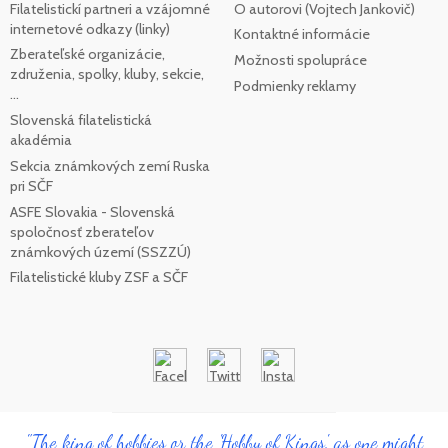
Filatelistickí partneri a vzájomné
O autorovi (Vojtech Jankovič)
internetové odkazy (linky)
Kontaktné informácie
Zberateľské organizácie,
Možnosti spolupráce
združenia, spolky, kluby, sekcie,
Podmienky reklamy
...
Slovenská filatelistická
akadémia
Sekcia známkových zemí Ruska
pri SČF
ASFE Slovakia - Slovenská
spoločnosť zberateľov
známkových území (SSZZÚ)
Filatelistické kluby ZSF a SČF
"The king of hobbies or the 'Hobby of Kings', as one might