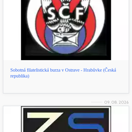
Sobotná filatelistická burza v Ostrave - Hrabůvke (Česká
republika)
09. 08. 2026