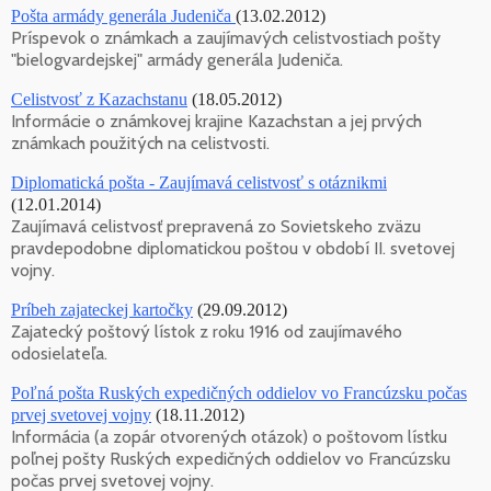
Pošta armády generála Judeniča
(13.02.2012)
Príspevok o známkach a zaujímavých celistvostiach pošty
"bielogvardejskej" armády generála Judeniča.
Celistvosť z Kazachstanu
(18.05.2012)
Informácie o známkovej krajine Kazachstan a jej prvých
známkach použitých na celistvosti.
Diplomatická pošta - Zaujímavá celistvosť s otáznikmi
(12.01.2014)
Zaujímavá celistvosť prepravená zo Sovietskeho zväzu
pravdepodobne diplomatickou poštou v období II. svetovej
vojny.
Príbeh zajateckej kartočky
(29.09.2012)
Zajatecký poštový lístok z roku 1916 od zaujímavého
odosielateľa.
Poľná pošta Ruských expedičných oddielov vo Francúzsku počas
prvej svetovej vojny
(18.11.2012)
Informácia (a zopár otvorených otázok) o poštovom lístku
poľnej pošty Ruských expedičných oddielov vo Francúzsku
počas prvej svetovej vojny.