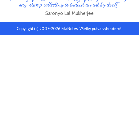
say, stamp collecting is indeed an art by itself"
Saronyo Lal Mukherjee
Copyright (c) 2007-2026 FilaNotes, Všetky práva vyhradené.