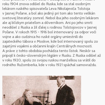
roku 1904 znova odišiel do Ruska, kde sa stal osobným
lekárom ruského spisovateľa Leva Nikolajeviča Tolstoja
v Jasnej Poľane, a bol ako jediný pri tom ako tento velikán
svetovej literatúry zomrel. Nebol iba jeho osobným lekárom
ale aj blízkym priateľom a dôverníkom. Ani po jeho smrti
neodišiel z Ruska a žil ďalej s rodinou Tolstojovcov v Jasnej
Poľane. V rokoch 1915 - 1916 bol internovaný za odpor voči
vojne a ako cudzinca ho ruské orgány umiestnili do
zajateckého tábora v Moskve, kde bol internovaný spolu zo
zajatými vojakmi a občanmi krajín Centrálnych mocnosti.
A práve z tohto obdobia pochádza tento lístok. Neskôr sa
pripojil k česko-slovenským légiám v Rusku. Z Ruska odišiel až
v roku 1920, spolu zo svojou ruskou manželkou sa vrátil do
rodného Ružomberka, kde v roku 1921 spáchal samovraždu.