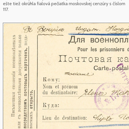
ešte tiež okrúhla fialová pečiatka moskovskej cenzúry s číslom
117.