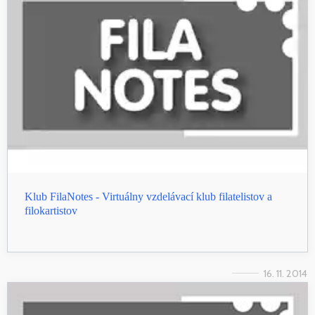
Klub FilaNotes - Virtuálny vzdelávací klub filatelistov a
filokartistov
16. 11. 2014