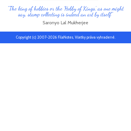
"The king of hobbies or the 'Hobby of Kings', as one might
say, stamp collecting is indeed an art by itself"
Saronyo Lal Mukherjee
Copyright (c) 2007-2026 FilaNotes, Všetky práva vyhradené.