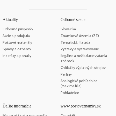
Aktuality
Odborné sekcie
Odborné príspevky
Slovaciká
Akcie a podujatia
Známkové územia (ZZ)
Poštové materiály
Tematická filatelia
Správy a oznamy
Výstavy a vystavovanie
Inzeráty a ponuky
Ilegálne a nežiaduce vydania
známok
Odtlačky výplatných strojov
Perfiny
Analogické pohľadnice
(Maximafília)
Pohľadnice
Ďalšie informácie
www.postoveznamky.sk
Fórum otázok a odpovedí -
O portáli