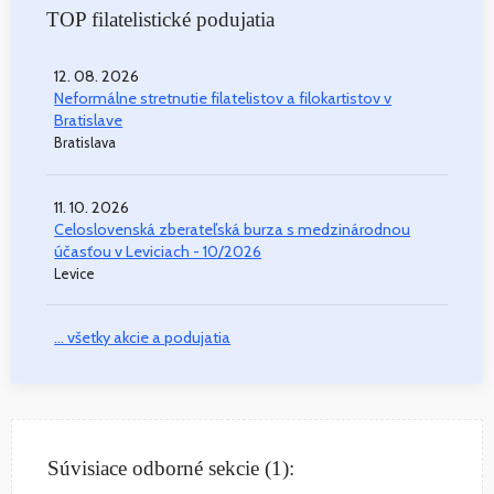
TOP filatelistické podujatia
12. 08. 2026
Neformálne stretnutie filatelistov a filokartistov v
Bratislave
Bratislava
11. 10. 2026
Celoslovenská zberateľská burza s medzinárodnou
účasťou v Leviciach - 10/2026
Levice
... všetky akcie a podujatia
Súvisiace odborné sekcie (1):