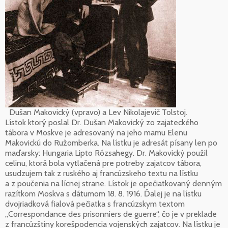
Dušan Makovický (vpravo) a Lev Nikolajevič Tolstoj.
Lístok ktorý poslal Dr. Dušan Makovický zo zajateckého
tábora v Moskve je adresovaný na jeho mamu Elenu
Makovickú do Ružomberka. Na lístku je adresát písany len po
maďarsky: Hungaria Lipto Rózsahegy. Dr. Makovický použil
celinu, ktorá bola vytlačená pre potreby zajatcov tábora,
usudzujem tak z ruského aj francúzskeho textu na lístku
a z poučenia na lícnej strane. Lístok je opečiatkovaný denným
razítkom Moskva s dátumom 18. 8. 1916. Ďalej je na lístku
dvojriadková fialová pečiatka s francúzskym textom
„Correspondance des prisonniers de guerre“, čo je v preklade
z francúzštiny korešpodencia vojenských zajatcov. Na lístku je