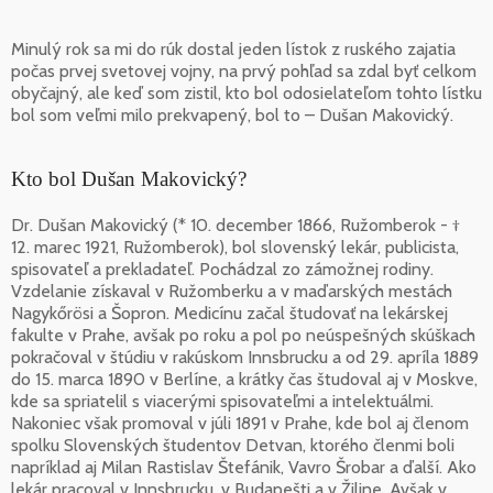
Minulý rok sa mi do rúk dostal jeden lístok z ruského zajatia
počas prvej svetovej vojny, na prvý pohľad sa zdal byť celkom
obyčajný, ale keď som zistil, kto bol odosielateľom tohto lístku
bol som veľmi milo prekvapený, bol to – Dušan Makovický.
Kto bol Dušan Makovický?
Dr. Dušan Makovický (* 10. december 1866, Ružomberok - †
12. marec 1921, Ružomberok), bol slovenský lekár, publicista,
spisovateľ a prekladateľ. Pochádzal zo zámožnej rodiny.
Vzdelanie získaval v Ružomberku a v maďarských mestách
Nagykőrösi a Šopron. Medicínu začal študovať na lekárskej
fakulte v Prahe, avšak po roku a pol po neúspešných skúškach
pokračoval v štúdiu v rakúskom Innsbrucku a od 29. apríla 1889
do 15. marca 1890 v Berlíne, a krátky čas študoval aj v Moskve,
kde sa spriatelil s viacerými spisovateľmi a intelektuálmi.
Nakoniec však promoval v júli 1891 v Prahe, kde bol aj členom
spolku Slovenských študentov Detvan, ktorého členmi boli
napríklad aj Milan Rastislav Štefánik, Vavro Šrobar a ďalší. Ako
lekár pracoval v Innsbrucku, v Budapešti a v Žiline. Avšak v