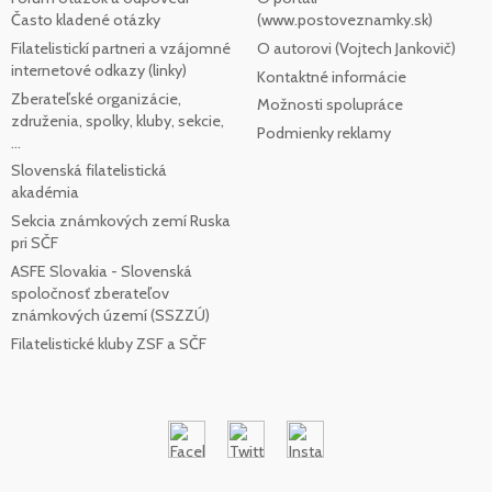
Často kladené otázky
(www.postoveznamky.sk)
Filatelistickí partneri a vzájomné
O autorovi (Vojtech Jankovič)
internetové odkazy (linky)
Kontaktné informácie
Zberateľské organizácie,
Možnosti spolupráce
združenia, spolky, kluby, sekcie,
Podmienky reklamy
...
Slovenská filatelistická
akadémia
Sekcia známkových zemí Ruska
pri SČF
ASFE Slovakia - Slovenská
spoločnosť zberateľov
známkových území (SSZZÚ)
Filatelistické kluby ZSF a SČF