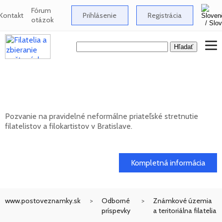
Fórum
Kontakt
Prihlásenie
Registrácia
otázok
Neformálne stretnutie filatelistov a
filokartistov v Bratislave
Pozvanie na pravidelné neformálne priateľské stretnutie
filatelistov a filokartistov v Bratislave.
12. 08. 2026
Kompletná informácia
www.postoveznamky.sk
Odborné
Známkové územia
príspevky
a teritoriálna filatelia