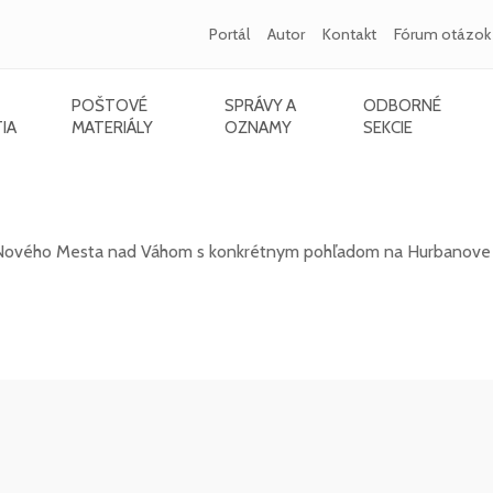
Portál
Autor
Kontakt
Fórum otázok
POŠTOVÉ
SPRÁVY A
ODBORNÉ
IA
MATERIÁLY
OZNAMY
SEKCIE
a nad Váhom s pohľadom na Hurbanove sady
u Nového Mesta nad Váhom s konkrétnym pohľadom na Hurbanove