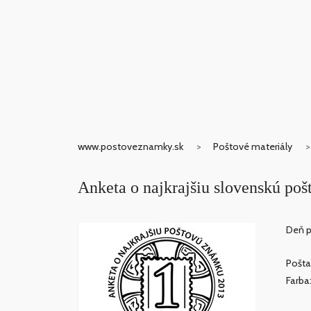
www.postoveznamky.sk
Poštové materiály
Anketa o najkrajšiu slovenskú po
Deň p
Pošta
Farba