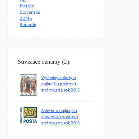
Súvisiace oznamy (2):
Výsledky ankety o
najkrajšiu poštovú
známku za rok 2013
Anketa o najkrajšiu
slovenskú poštovú
známku za rok 2013