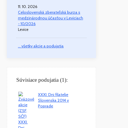
11. 10. 2026
Celoslovenská zberateľská burza s
medzinárodnou účasťou v Leviciach
- 10/2026
Levice
... všetky akcie a podujatia
Súvisiace podujatia (1):
XXXI. Dni filatelie
Slovenska 2014 v
Poprade