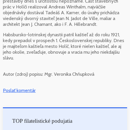
prestavby dnes s určitosťou nepoznáme. Časť stavebných
prác v Holíči realizoval Andreas Winthalm, najväčšie
objednávky dostával Tadeáš A. Karner, do úvahy prichádza
viedenský dvorný staviteľ Jean N. Jadot de Ville, maliar a
architekt Jean J. Chamant, ako i F. A. Hillebrandt.
Habsbursko-lotrinskej dynastii patril kaštieľ až do roku 1921,
kedy prepadol v prospech 1. Československej republiky. Dnes
je majiteľom kaštieľa mesto Holíč, ktoré nielen kaštieľ, ale aj
jeho okolie, zveľaďuje, obnovuje a vracia mu jeho niekdajšiu
slávu.
Autor (zdroj) popisu:
Mgr. Veronika Chňupková
Poslať komentár
TOP filatelistické podujatia