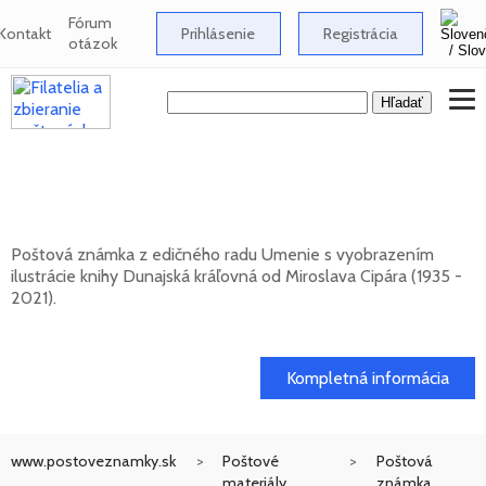
Fórum
Kontakt
Prihlásenie
Registrácia
otázok
UMENIE: Miroslav Cipár (1935 - 2021) -
Dunajská kráľovná
Poštová známka z edičného radu Umenie s vyobrazením
ilustrácie knihy Dunajská kráľovná od Miroslava Cipára (1935 -
2021).
20. 11. 2026 -
Kompletná informácia
www.postoveznamky.sk
Poštové
Poštová
materiály
známka