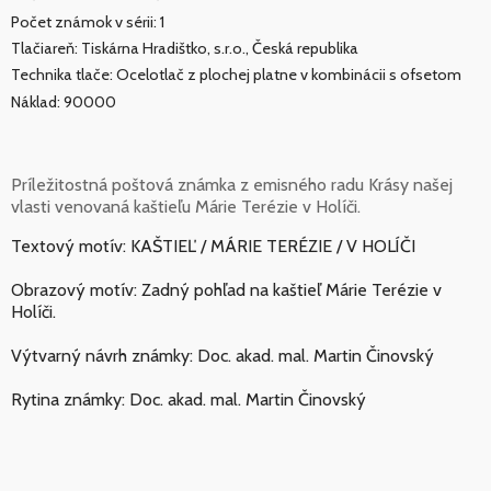
Počet známok v sérii: 1
Tlačiareň: Tiskárna Hradištko, s.r.o., Česká republika
Technika tlače: Ocelotlač z plochej platne v kombinácii s ofsetom
Náklad: 90000
Príležitostná poštová známka z emisného radu Krásy našej
vlasti venovaná kaštieľu Márie Terézie v Holíči.
Textový motív: KAŠTIEĽ / MÁRIE TERÉZIE / V HOLÍČI
Obrazový motív: Zadný pohľad na kaštieľ Márie Terézie v
Holíči.
Výtvarný návrh známky: Doc. akad. mal. Martin Činovský
Rytina známky: Doc. akad. mal. Martin Činovský