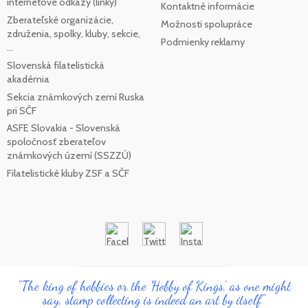
internetové odkazy (linky)
Kontaktné informácie
Zberateľské organizácie,
Možnosti spolupráce
združenia, spolky, kluby, sekcie,
Podmienky reklamy
...
Slovenská filatelistická
akadémia
Sekcia známkových zemí Ruska
pri SČF
ASFE Slovakia - Slovenská
spoločnosť zberateľov
známkových území (SSZZÚ)
Filatelistické kluby ZSF a SČF
"The king of hobbies or the 'Hobby of Kings', as one might
say, stamp collecting is indeed an art by itself"