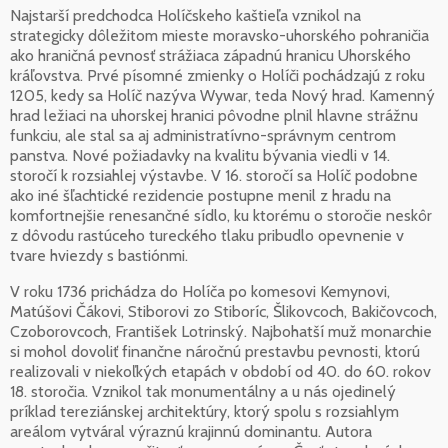
Najstarší predchodca Holíčskeho kaštieľa vznikol na
strategicky dôležitom mieste moravsko-uhorského pohraničia
ako hraničná pevnosť strážiaca západnú hranicu Uhorského
kráľovstva. Prvé písomné zmienky o Holíči pochádzajú z roku
1205, kedy sa Holíč nazýva Wywar, teda Nový hrad. Kamenný
hrad ležiaci na uhorskej hranici pôvodne plnil hlavne strážnu
funkciu, ale stal sa aj administratívno-správnym centrom
panstva. Nové požiadavky na kvalitu bývania viedli v 14.
storočí k rozsiahlej výstavbe. V 16. storočí sa Holíč podobne
ako iné šľachtické rezidencie postupne menil z hradu na
komfortnejšie renesančné sídlo, ku ktorému o storočie neskôr
z dôvodu rastúceho tureckého tlaku pribudlo opevnenie v
tvare hviezdy s bastiónmi.
V roku 1736 prichádza do Holíča po komesovi Kemynovi,
Matúšovi Čákovi, Stiborovi zo Stiboríc, Šlikovcoch, Bakičovcoch,
Czoborovcoch, František Lotrinský. Najbohatší muž monarchie
si mohol dovoliť finančne náročnú prestavbu pevnosti, ktorú
realizovali v niekoľkých etapách v období od 40. do 60. rokov
18. storočia. Vznikol tak monumentálny a u nás ojedinelý
príklad tereziánskej architektúry, ktorý spolu s rozsiahlym
areálom vytváral výraznú krajinnú dominantu. Autora