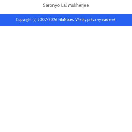
Saronyo Lal Mukherjee
Copyright (c) 2007-2026 FilaNotes, Všetky práva vyhradené.