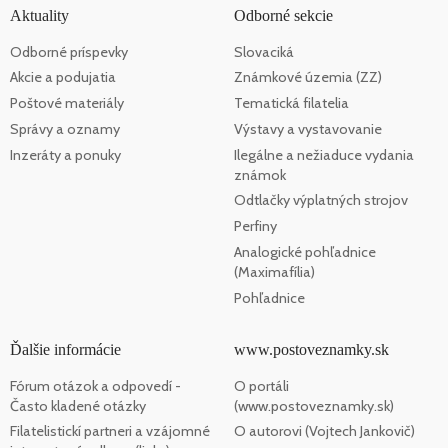
Aktuality
Odborné sekcie
Odborné príspevky
Slovaciká
Akcie a podujatia
Známkové územia (ZZ)
Poštové materiály
Tematická filatelia
Správy a oznamy
Výstavy a vystavovanie
Inzeráty a ponuky
Ilegálne a nežiaduce vydania
známok
Odtlačky výplatných strojov
Perfiny
Analogické pohľadnice
(Maximafília)
Pohľadnice
Ďalšie informácie
www.postoveznamky.sk
Fórum otázok a odpovedí -
O portáli
Často kladené otázky
(www.postoveznamky.sk)
Filatelistickí partneri a vzájomné
O autorovi (Vojtech Jankovič)