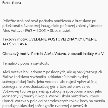
Farba: čierna
Príležitostná poštová pečiatka používaná v Bratislave pri
príležitosti slávnostnej inaugurácie poštovej známky Umenie:
Aleš Votava (1962 – 2001) - Skice masiek.
Textový motív: UVEDENIE POŠTOVEJ ZNÁMKY UMENIE
ALEŠ VOTAVA
Obrazový motív: Portrét Aleša Votavu, v pozadí iniciály A a V.
Tematický popis a súvislosti:
Aleš Votava bol jedným z posledných, ale aj najvýraznejších
žiakov Ladislava Vychodila, zakladateľa bratislavskej
scénografickej školy. Jeho vedenie, ale najmä vplyv akčnej
scénografie predchádzajúcej generácie autorov, sa vo
Votavovej tvorbe prejavili špecifickým spôsobom a určili jeho
jedinečný výtvarný rukopis. Vysokú školu múzických umení
ukončil Votava v polovici osemdesiatych rokov, kedy sa menila
paradigma klasickej scénografie tvorenej z pevných