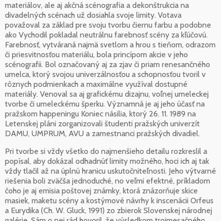
materiálov, ale aj akčná scénografia a dekonštrukcia na
divadelných scénach už dosiahla svoje limity. Votava
považoval za základ pre svoju tvorbu čiernu farbu a podobne
ako Vychodil pokladal neutrálnu farebnosť scény za kľúčovú.
Farebnosť, vytváraná najmä svetlom a hrou s tieňom, odrazom
či priesvitnosťou materiálu, bola princípom akcie v jeho
scénografii. Bol označovaný aj za zjav či priam renesančného
umelca, ktorý svojou univerzálnosťou a schopnosťou tvoril v
rôznych podmienkach a maximálne využíval dostupné
materiály. Venoval sa aj grafickému dizajnu, voľnej umeleckej
tvorbe či umeleckému šperku. Významná je aj jeho účasť na
pražskom happeningu Koniec násilia, ktorý 26. 11. 1989 na
Letenskej pláni zorganizovali študenti pražských univerzít
DAMU, UMPRUM, AVU a zamestnanci pražských divadiel.
Pri tvorbe si vždy všetko do najmenšieho detailu rozkreslil a
popísal, aby dokázal odhadnúť limity možného, hoci ich aj tak
vždy tlačil až na úplnú hranicu uskutočniteľnosti. Jeho výtvarné
riešenia boli zväčša jednoduché, no veľmi efektné, príkladom
čoho je aj emisia poštovej známky, ktorá znázorňuje skice
masiek, maketu scény a kostýmové návrhy k inscenácii Orfeus
a Eurydika (Ch. W. Gluck, 1991) zo zbierok Slovenskej národnej
galérie. Sám o nej rád hovoril, že výsledkom trojmesačného