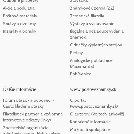
Odborné príspevky
Slovaciká
Akcie a podujatia
Známkové územia (ZZ)
Poštové materiály
Tematická filatelia
Správy a oznamy
Výstavy a vystavovanie
Inzeráty a ponuky
Ilegálne a nežiaduce vydania
známok
Odtlačky výplatných strojov
Perfiny
Analogické pohľadnice
(Maximafília)
Pohľadnice
Ďalšie informácie
www.postoveznamky.sk
Fórum otázok a odpovedí -
O portáli
Často kladené otázky
(www.postoveznamky.sk)
Filatelistickí partneri a vzájomné
O autorovi (Vojtech Jankovič)
internetové odkazy (linky)
Kontaktné informácie
Zberateľské organizácie,
Možnosti spolupráce
združenia, spolky, kluby, sekcie,