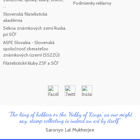
Podmienky reklamy
...
Slovenská filatelistická
akadémia
Sekcia známkových zemí Ruska
pri SČF
ASFE Slovakia - Slovenská
spoločnosť zberateľov
známkových území (SSZZÚ)
Filatelistické kluby ZSF a SČF
"The king of hobbies or the 'Hobby of Kings', as one might
say, stamp collecting is indeed an art by itself"
Saronyo Lal Mukherjee