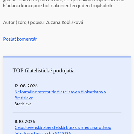
hľadania koncepcie bol nakoniec len jeden trojuholník.
Autor (zdroj) popisu:
Zuzana Koblišková
Poslať komentár
TOP filatelistické podujatia
12. 08. 2026
Neformálne stretnutie filatelistov a filokartistov v
Bratislave
Bratislava
11. 10. 2026
Celoslovenská zberateľská burza s medzinárodnou
účasťou v Leviciach - 10/2026