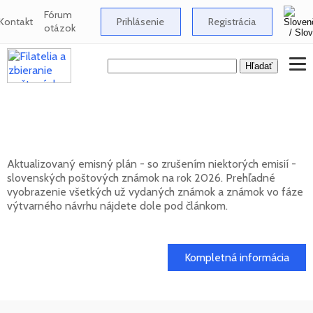
Fórum
Kontakt
Prihlásenie
Registrácia
otázok
Emisný plán slovenských poštových
známok na rok 2026
Aktualizovaný emisný plán - so zrušením niektorých emisií -
slovenských poštových známok na rok 2026. Prehľadné
vyobrazenie všetkých už vydaných známok a známok vo fáze
výtvarného návrhu nájdete dole pod článkom.
01. 02. 2026
Kompletná informácia