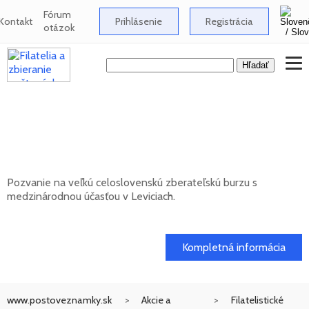
Fórum
Kontakt
Prihlásenie
Registrácia
otázok
Celoslovenská zberateľská burza s
medzinárodnou účasťou v Leviciach -
12/2026
Pozvanie na veľkú celoslovenskú zberateľskú burzu s
medzinárodnou účasťou v Leviciach.
13. 12. 2026
Kompletná informácia
www.postoveznamky.sk
Akcie a
Filatelistické