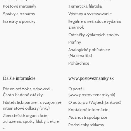
Poštové materiály
Tematická filatelia
Správy a oznamy
Výstavy a vystavovanie
Inzeráty a ponuky
Ilegálne a nežiaduce vydania
známok
Odtlačky výplatných strojov
Perfiny
Analogické pohľadnice
(Maximafília)
Pohľadnice
Ďalšie informácie
www.postoveznamky.sk
Fórum otázok a odpovedí -
O portáli
Často kladené otázky
(www.postoveznamky.sk)
Filatelistickí partneri a vzájomné
O autorovi (Vojtech Jankovič)
internetové odkazy (linky)
Kontaktné informácie
Zberateľské organizácie,
Možnosti spolupráce
združenia, spolky, kluby, sekcie,
Podmienky reklamy
...