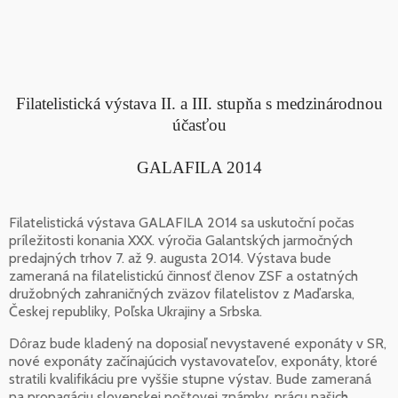
Filatelistická výstava II. a III. stupňa s medzinárodnou
účasťou
GALAFILA 2014
Filatelistická výstava GALAFILA 2014 sa uskutoční počas
príležitosti konania XXX. výročia Galantských jarmočných
predajných trhov 7. až 9. augusta 2014. Výstava bude
zameraná na filatelistickú činnosť členov ZSF a ostatných
družobných zahraničných zväzov filatelistov z Maďarska,
Českej republiky, Poľska Ukrajiny a Srbska.
Dôraz bude kladený na doposiaľ nevystavené exponáty v SR,
nové exponáty začínajúcich vystavovateľov, exponáty, ktoré
stratili kvalifikáciu pre vyššie stupne výstav. Bude zameraná
na propagáciu slovenskej poštovej známky, prácu našich