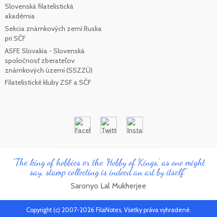
Slovenská filatelistická
akadémia
Sekcia známkových zemí Ruska
pri SČF
ASFE Slovakia - Slovenská
spoločnosť zberateľov
známkových území (SSZZÚ)
Filatelistické kluby ZSF a SČF
"The king of hobbies or the 'Hobby of Kings', as one might
say, stamp collecting is indeed an art by itself"
Saronyo Lal Mukherjee
Copyright (c) 2007-2026 FilaNotes, Všetky práva vyhradené.