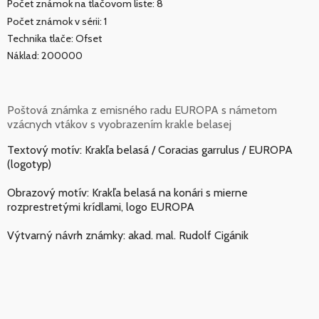
Počet známok na tlačovom liste: 8
Počet známok v sérii: 1
Technika tlače: Ofset
Náklad: 200000
Poštová známka z emisného radu EUROPA s námetom
vzácnych vtákov s vyobrazením krakle belasej
Textový motív: Krakľa belasá / Coracias garrulus / EUROPA
(logotyp)
Obrazový motív: Krakľa belasá na konári s mierne
rozprestretými krídlami, logo EUROPA
Výtvarný návrh známky: akad. mal. Rudolf Cigánik