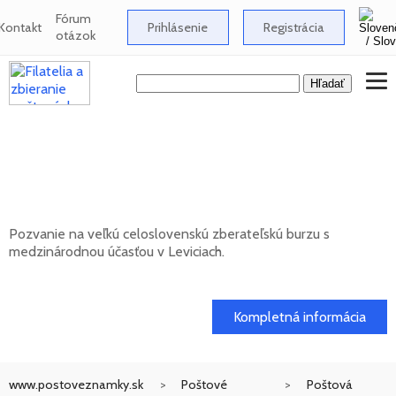
Fórum
Kontakt
Prihlásenie
Registrácia
otázok
Celoslovenská zberateľská burza s
medzinárodnou účasťou v Leviciach -
12/2026
Pozvanie na veľkú celoslovenskú zberateľskú burzu s
medzinárodnou účasťou v Leviciach.
13. 12. 2026
Kompletná informácia
www.postoveznamky.sk
Poštové
Poštová