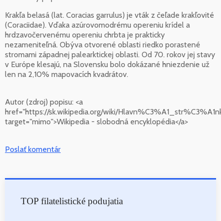
Krakľa belasá (lat. Coracias garrulus) je vták z čeľade krakľovité
(Coraciidae). Vďaka azúrovomodrému opereniu krídel a
hrdzavočervenému opereniu chrbta je prakticky
nezameniteľná. Obýva otvorené oblasti riedko porastené
stromami západnej palearktickej oblasti. Od 70. rokov jej stavy
v Európe klesajú, na Slovensku bolo dokázané hniezdenie už
len na 2,10% mapovacích kvadrátov.
Autor (zdroj) popisu:
<a
href="https://sk.wikipedia.org/wiki/Hlavn%C3%A1_str%C3%A1n
target="mimo">Wikipedia - slobodná encyklopédia</a>
Poslať komentár
TOP filatelistické podujatia