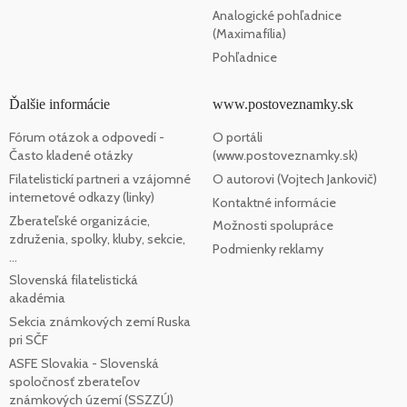
Analogické pohľadnice
(Maximafília)
Pohľadnice
Ďalšie informácie
www.postoveznamky.sk
Fórum otázok a odpovedí -
O portáli
Často kladené otázky
(www.postoveznamky.sk)
Filatelistickí partneri a vzájomné
O autorovi (Vojtech Jankovič)
internetové odkazy (linky)
Kontaktné informácie
Zberateľské organizácie,
Možnosti spolupráce
združenia, spolky, kluby, sekcie,
Podmienky reklamy
...
Slovenská filatelistická
akadémia
Sekcia známkových zemí Ruska
pri SČF
ASFE Slovakia - Slovenská
spoločnosť zberateľov
známkových území (SSZZÚ)