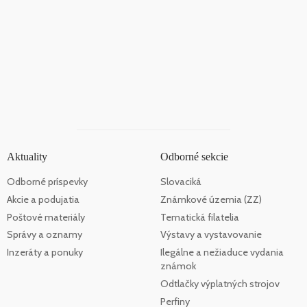
Aktuality
Odborné sekcie
Odborné príspevky
Slovaciká
Akcie a podujatia
Známkové územia (ZZ)
Poštové materiály
Tematická filatelia
Správy a oznamy
Výstavy a vystavovanie
Inzeráty a ponuky
Ilegálne a nežiaduce vydania
známok
Odtlačky výplatných strojov
Perfiny