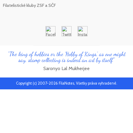
Filatelistické kluby ZSF a SČF
"The king of hobbies or the 'Hobby of Kings', as one might
say, stamp collecting is indeed an art by itself"
Saronyo Lal Mukherjee
Copyright (c) 2007-2026 FilaNotes, Všetky práva vyhradené.