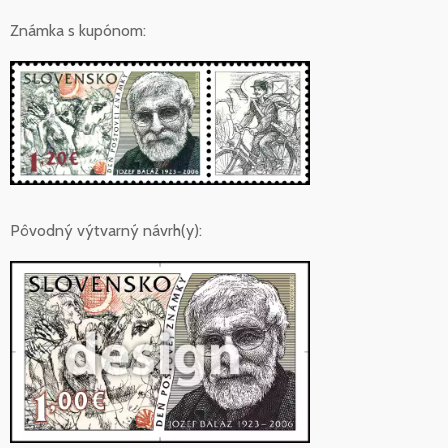
Známka s kupónom:
Pôvodný výtvarný návrh(y):