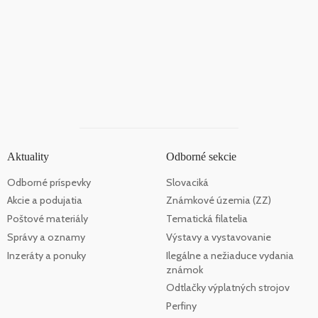
Aktuality
Odborné sekcie
Odborné príspevky
Slovaciká
Akcie a podujatia
Známkové územia (ZZ)
Poštové materiály
Tematická filatelia
Správy a oznamy
Výstavy a vystavovanie
Inzeráty a ponuky
Ilegálne a nežiaduce vydania
známok
Odtlačky výplatných strojov
Perfiny