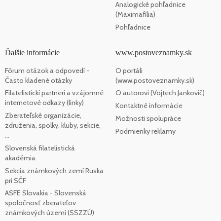
Analogické pohľadnice
(Maximafília)
Pohľadnice
Ďalšie informácie
www.postoveznamky.sk
Fórum otázok a odpovedí -
O portáli
Často kladené otázky
(www.postoveznamky.sk)
Filatelistickí partneri a vzájomné
O autorovi (Vojtech Jankovič)
internetové odkazy (linky)
Kontaktné informácie
Zberateľské organizácie,
Možnosti spolupráce
združenia, spolky, kluby, sekcie,
Podmienky reklamy
...
Slovenská filatelistická
akadémia
Sekcia známkových zemí Ruska
pri SČF
ASFE Slovakia - Slovenská
spoločnosť zberateľov
známkových území (SSZZÚ)