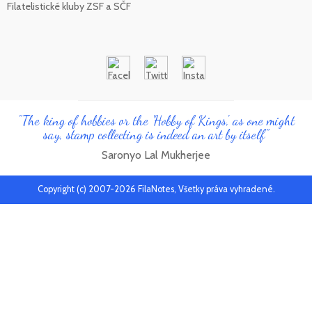
Filatelistické kluby ZSF a SČF
"The king of hobbies or the 'Hobby of Kings', as one might
say, stamp collecting is indeed an art by itself"
Saronyo Lal Mukherjee
Copyright (c) 2007-2026 FilaNotes, Všetky práva vyhradené.