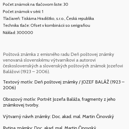
Počet známok na tlačovom liste: 30
Počet známok v sérii: 1
Tlačiareň: Tiskárna Hradištko, s.r.o., Česká republika
Technika tlače: Ofset v kombinácii so serigrafiou
Náklad: 300000
Poštová známka z emisného radu Deň poštovej známky
venovaná slovenskému výtvarníkovi a autorovi
československých a slovenských poštových známok Jozefovi
Balážovi (1923 – 2006).
Textový motív: Deň poštovej známky / JOZEF BALÁŽ (1923 –
2006)
Obrazový motív: Portrét Jozefa Baláža, fragmenty z jeho
známkovej tvorby.
Výtvarný návrh známky: Doc. akad. mal. Martin Činovský
Rytina známky: Doc. akad. mal. Martin Činovský