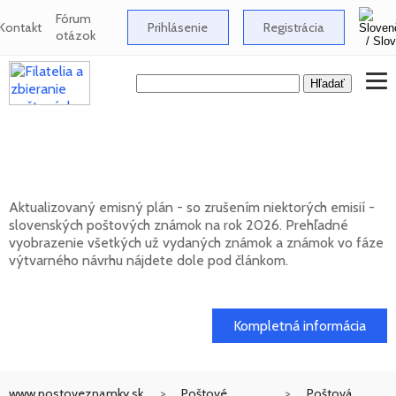
Fórum
Kontakt
Prihlásenie
Registrácia
otázok
Emisný plán slovenských poštových
známok na rok 2026
Aktualizovaný emisný plán - so zrušením niektorých emisií -
slovenských poštových známok na rok 2026. Prehľadné
vyobrazenie všetkých už vydaných známok a známok vo fáze
výtvarného návrhu nájdete dole pod článkom.
01. 02. 2026
Kompletná informácia
www.postoveznamky.sk
Poštové
Poštová