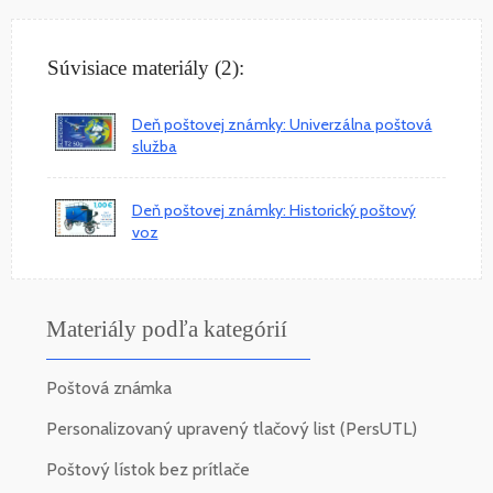
Súvisiace materiály (2):
Deň poštovej známky: Univerzálna poštová
služba
Deň poštovej známky: Historický poštový
voz
Materiály podľa kategórií
Poštová známka
Personalizovaný upravený tlačový list (PersUTL)
Poštový lístok bez prítlače