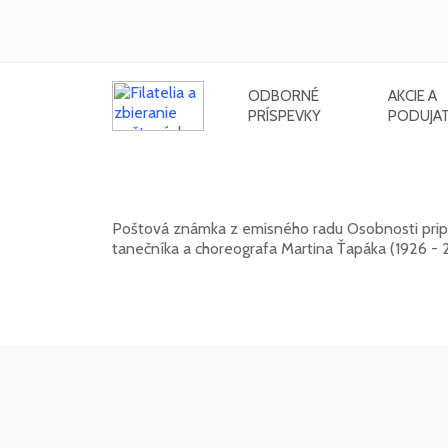
ODBORNÉ
AKCIE A
PRÍSPEVKY
PODUJAT
Osobnosti: Martin Ťapák (1926 - 2
Poštová známka z emisného radu Osobnosti pripo
tanečníka a choreografa Martina Ťapáka (1926 - 
13. 10. 2026 -