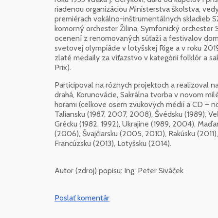
riadenou organizáciou Ministerstva školstva, vedy
premiérach vokálno-inštrumentálnych skladieb S
komorný orchester Žilina, Symfonický orchester
ocenení z renomovaných súťaží a festivalov doma 
svetovej olympiáde v lotyšskej Rige a v roku 201
zlaté medaily za víťazstvo v kategórii folklór a 
Prix).
Participoval na rôznych projektoch a realizoval
drahá, Korunovácie, Sakrálna tvorba v novom mil
horami (celkove osem zvukových médií a CD – nosi
Taliansku (1987, 2007, 2008), Švédsku (1989), Veľ
Grécku (1982, 1992), Ukrajine (1989, 2004), Maďa
(2006), Švajčiarsku (2005, 2010), Rakúsku (2011),
Francúzsku (2013), Lotyšsku (2014).
Autor (zdroj) popisu:
Ing. Peter Siváček
Poslať komentár