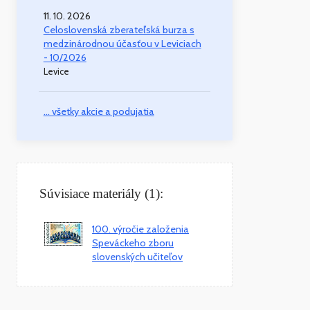
11. 10. 2026
Celoslovenská zberateľská burza s
medzinárodnou účasťou v Leviciach
- 10/2026
Levice
... všetky akcie a podujatia
Súvisiace materiály (1):
100. výročie založenia
Speváckeho zboru
slovenských učiteľov