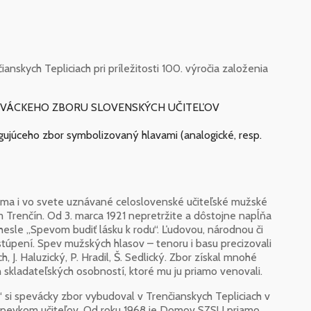
anskych Tepliciach pri príležitosti 100. výročia založenia
 SPEVÁCKEHO ZBORU SLOVENSKÝCH UČITEĽOV
gujúceho zbor symbolizovaný hlavami (analogické, resp.
oma i vo svete uznávané celoslovenské učiteľské mužské
 Trenčín. Od 3. marca 1921 nepretržite a dôstojne napĺňa
v hesle „Spevom budiť lásku k rodu“. Ľudovou, národnou či
ystúpení. Spev mužských hlasov – tenoru i basu precizovali
ch, J. Haluzický, P. Hradil, Š. Sedlický. Zbor získal mnohé
kladateľských osobností, ktoré mu ju priamo venovali.
si spevácky zbor vybudoval v Trenčianskych Tepliciach v
príspevkom učiteľov. Od roku 1968 je Domov SZSU priamo