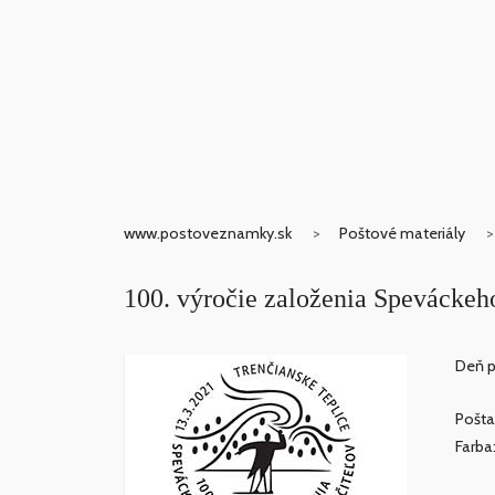
www.postoveznamky.sk
Poštové materiály
100. výročie založenia Speváckeh
Deň p
Pošta
Farba