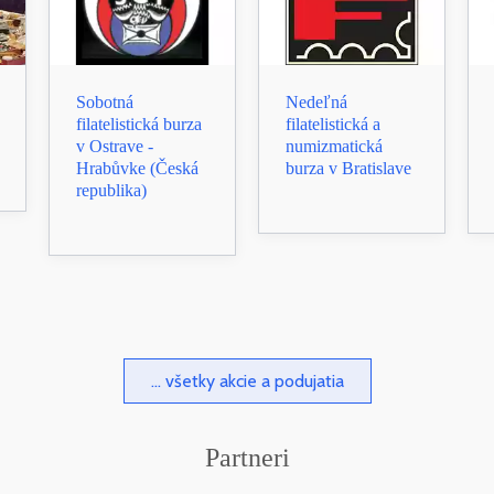
Sobotná
Nedeľná
filatelistická burza
filatelistická a
v Ostrave -
numizmatická
Hrabůvke (Česká
burza v Bratislave
republika)
... všetky akcie a podujatia
Partneri