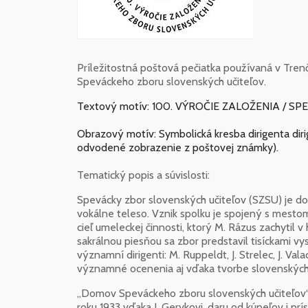
Príležitostná poštová pečiatka používaná v Trenči
Speváckeho zboru slovenských učiteľov.
Textový motív: 100. VÝROČIE ZALOŽENIA /
Obrazový motív: Symbolická kresba dirigenta diri
odvodené zobrazenie z poštovej známky).
Tematický popis a súvislosti:
Spevácky zbor slovenských učiteľov (SZSU) je d
vokálne teleso. Vznik spolku je spojený s mestom
cieľ umeleckej činnosti, ktorý M. Rázus zachytil 
sakrálnou piesňou sa zbor predstavil tisíckami v
významní dirigenti: M. Ruppeldt, J. Strelec, J. Vala
významné ocenenia aj vďaka tvorbe slovenských s
„Domov Speváckeho zboru slovenských učiteľov“ 
roku 1933 vďaka J. Gerykovi, daru od kúpeľov i 