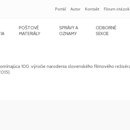
Portál
Autor
Kontakt
Fórum otázok
POŠTOVÉ
SPRÁVY A
ODBORNÉ
IA
MATERIÁLY
OZNAMY
SEKCIE
015) - 100. výročie narodenia
mínajúca 100. výročie narodenia slovenského filmového režiséra,
2015).