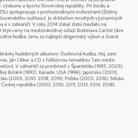
, výskumu a športu Slovenskej republiky. Pri štúdiu a
ZSU spolupracuje s profesionálnymi orchestrami (Štátny
 Slovenského rozhlasu). Je držiteľom mnohých významných
a v zahraničí. V roku 2014 získal zlatú medailu na
9 štyri ceny na medzinárodnej súťaži Bratislava Cantat (dve
sakrálna hudba, cenu za najlepší dirigentský výkon a Grand
 nahrávky hudobných albumov: Duchovná hudba, Hoj, zem
éniu, Ján Cikker a CD s folklórnou tematikou Tam medzi
čov). V zahraničí sa predstavil v Španielsku (1985, 2005),
kej Británii (1992), Kanade, USA (1996), Japonsku (2001),
rsku (2005, 2010, 2018, 2019), Poľsku (2005, 2016), Srbsku
 Českej republike (2003, 2010, 2011, 2013, 2014, 2018),