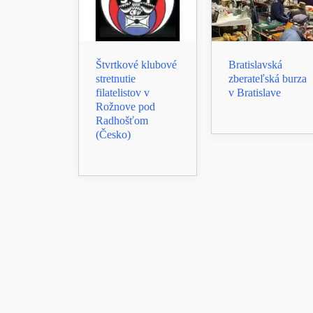
Štvrtkové klubové
Bratislavská
stretnutie
zberateľská burza
filatelistov v
v Bratislave
Rožnove pod
Radhošťom
(Česko)