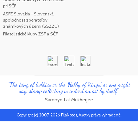
pri SČF
ASFE Slovakia - Slovenská
spoločnosť zberateľov
známkových území (SSZZÚ)
Filatelistické kluby ZSF a SČF
"The king of hobbies or the 'Hobby of Kings', as one might
say, stamp collecting is indeed an art by itself"
Saronyo Lal Mukherjee
Copyright (c) 2007-2026 FilaNotes, Všetky práva vyhradené.