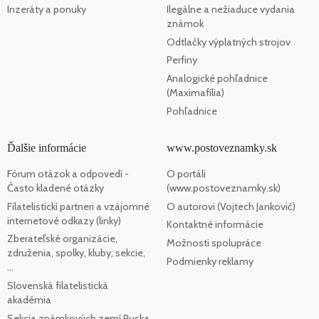
Inzeráty a ponuky
Ilegálne a nežiaduce vydania
známok
Odtlačky výplatných strojov
Perfiny
Analogické pohľadnice
(Maximafília)
Pohľadnice
Ďalšie informácie
www.postoveznamky.sk
Fórum otázok a odpovedí -
O portáli
Často kladené otázky
(www.postoveznamky.sk)
Filatelistickí partneri a vzájomné
O autorovi (Vojtech Jankovič)
internetové odkazy (linky)
Kontaktné informácie
Zberateľské organizácie,
Možnosti spolupráce
združenia, spolky, kluby, sekcie,
Podmienky reklamy
...
Slovenská filatelistická
akadémia
Sekcia známkových zemí Ruska