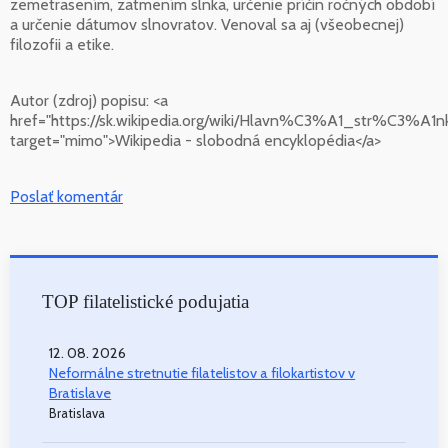
zemetrasením, zatmením slnka, určenie príčin ročných období
a určenie dátumov slnovratov. Venoval sa aj (všeobecnej)
filozofii a etike.
Autor (zdroj) popisu:
<a
href="https://sk.wikipedia.org/wiki/Hlavn%C3%A1_str%C3%A1n
target="mimo">Wikipedia - slobodná encyklopédia</a>
Poslať komentár
TOP filatelistické podujatia
12. 08. 2026
Neformálne stretnutie filatelistov a filokartistov v
Bratislave
Bratislava