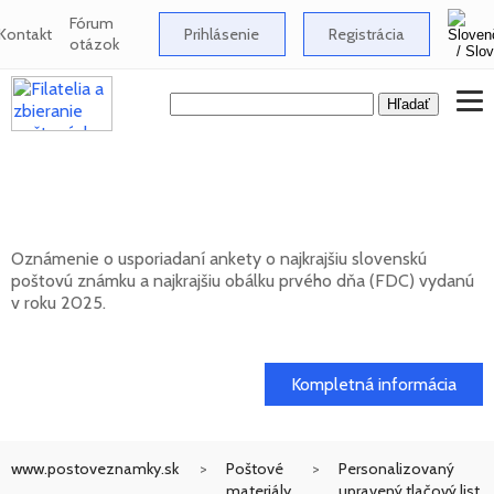
Fórum
Kontakt
Prihlásenie
Registrácia
otázok
Anketa o najkrajšiu slovenskú poštovú
známku za rok 2025
Oznámenie o usporiadaní ankety o najkrajšiu slovenskú
poštovú známku a najkrajšiu obálku prvého dňa (FDC) vydanú
v roku 2025.
17. 04. 2026
Kompletná informácia
www.postoveznamky.sk
Poštové
Personalizovaný
materiály
upravený tlačový list