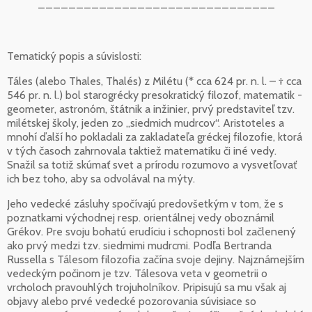
_______________________________
Tematický popis a súvislosti:
Táles (alebo Thales, Thalés) z Milétu (* cca 624 pr. n. l. – † cca
546 pr. n. l.) bol starogrécky presokratický filozof, matematik -
geometer, astronóm, štátnik a inžinier, prvý predstaviteľ tzv.
milétskej školy, jeden zo „siedmich mudrcov“. Aristoteles a
mnohí ďalší ho pokladali za zakladateľa gréckej filozofie, ktorá
v tých časoch zahrnovala taktiež matematiku či iné vedy.
Snažil sa totiž skúmať svet a prírodu rozumovo a vysvetľovať
ich bez toho, aby sa odvolával na mýty.
Jeho vedecké zásluhy spočívajú predovšetkým v tom, že s
poznatkami východnej resp. orientálnej vedy oboznámil
Grékov. Pre svoju bohatú erudíciu i schopnosti bol začlenený
ako prvý medzi tzv. siedmimi mudrcmi. Podľa Bertranda
Russella s Tálesom filozofia začína svoje dejiny. Najznámejším
vedeckým počinom je tzv. Tálesova veta v geometrii o
vrcholoch pravouhlých trojuholníkov. Pripisujú sa mu však aj
objavy alebo prvé vedecké pozorovania súvisiace so