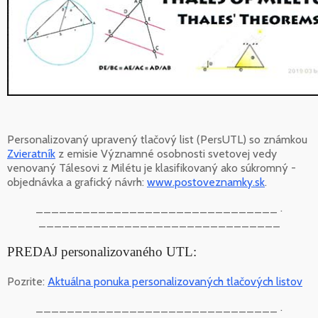
Personalizovaný upravený tlačový list (PersUTL) so známkou
Zvieratník
z emisie Významné osobnosti svetovej vedy
venovaný Tálesovi z Milétu je klasifikovaný ako súkromný -
objednávka a grafický návrh:
www.postoveznamky.sk
.
_______________________________ .
_______________________________
PREDAJ personalizovaného UTL:
Pozrite:
Aktuálna ponuka personalizovaných tlačových listov
_______________________________ .