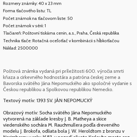
Rozmery známky: 40 x 23 mm
Forma tlačového listu: TL
Počet známok na tlačovom liste: 50
Počet známok v sérii: 1
Tlačiareň: Poštovní tiskárna cenin, a.s., Praha, Česká republika
Technika tlače: Rotačná oceľotlač v kombinácii s hĺbkotlačou
Náklad: 2500000
Poštová známka vydaná pri príležitosti 600. výročia smrti
kňaza a cirkevného hodnostára a patróna českej zeme a
Bavorska svätého Jána Nepomuckého ako spoločné vydanie s
Českou republikou a Spolkovou republikou Nemecko.
Textový motív: 1393 SV. JÁN NEPOMUCKÝ
Obrazový motív: Socha svätého Jána Nepomuckého
vytvorená na základe kresby J. B. Matheya a skice
viedenského sochára M. Rauchmullera podľa dreveného
modelu J. Brokofa, odliata bola J. W. Heroldtom z bronzu v