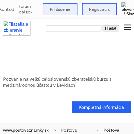
Fórum
Kontakt
Prihlásenie
Registrácia
otázok
Celoslovenská zberateľská burza s
medzinárodnou účasťou v Leviciach -
10/2026
Pozvanie na veľkú celoslovenskú zberateľskú burzu s
medzinárodnou účasťou v Leviciach
11. 10. 2026
Kompletná informácia
www.postoveznamky.sk
Poštové
Poštová