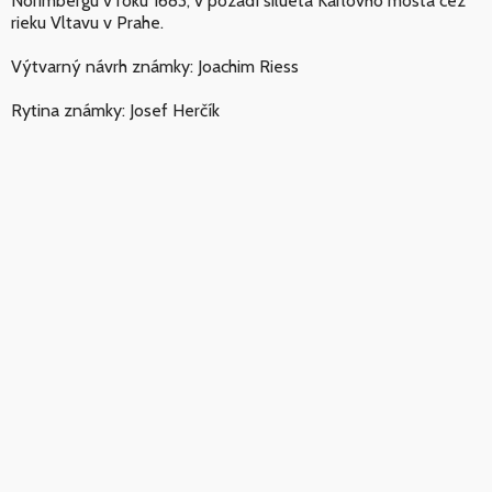
Norimbergu v roku 1683, v pozadí silueta Karlovho mosta cez
rieku Vltavu v Prahe.
Výtvarný návrh známky: Joachim Riess
Rytina známky: Josef Herčík