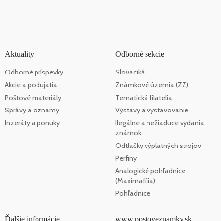
Aktuality
Odborné sekcie
Odborné príspevky
Slovaciká
Akcie a podujatia
Známkové územia (ZZ)
Poštové materiály
Tematická filatelia
Správy a oznamy
Výstavy a vystavovanie
Inzeráty a ponuky
Ilegálne a nežiaduce vydania
známok
Odtlačky výplatných strojov
Perfiny
Analogické pohľadnice
(Maximafília)
Pohľadnice
Ďalšie informácie
www.postoveznamky.sk