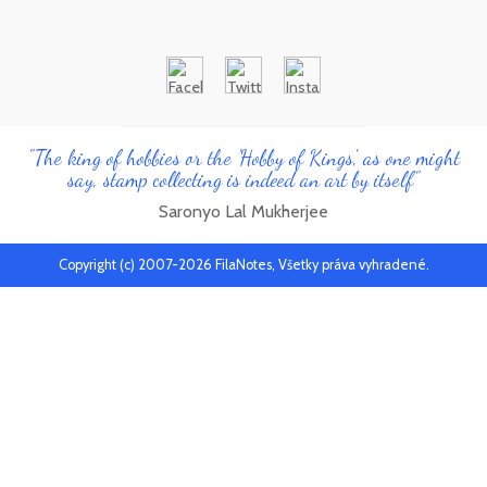
"The king of hobbies or the 'Hobby of Kings', as one might
say, stamp collecting is indeed an art by itself"
Saronyo Lal Mukherjee
Copyright (c) 2007-2026 FilaNotes, Všetky práva vyhradené.