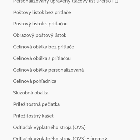
Personalizovaný upravený tlačový list (PersUTL)
Poštový lístok bez prítlače
Poštový lístok s prítlačou
Obrazový poštový lístok
Celinová obálka bez prítlače
Celinová obálka s prítlačou
Celinová obálka personalizovaná
Celinová pohľadnica
Služobná obálka
Príležitostná pečiatka
Príležitostný kašet
Odtlačok výplatného stroja (OVS)
Odtlačok výplatného stroja (OVS) - firemný