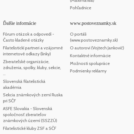
(Maximafília)
Pohľadnice
Ďalšie informácie
www.postoveznamky.sk
Fórum otázok a odpovedí -
O portáli
Často kladené otázky
(www.postoveznamky.sk)
Filatelistickí partneri a vzájomné
O autorovi (Vojtech Jankovič)
internetové odkazy (linky)
Kontaktné informácie
Zberateľské organizácie,
Možnosti spolupráce
združenia, spolky, kluby, sekcie,
Podmienky reklamy
...
Slovenská filatelistická
akadémia
Sekcia známkových zemí Ruska
pri SČF
ASFE Slovakia - Slovenská
spoločnosť zberateľov
známkových území (SSZZÚ)
Filatelistické kluby ZSF a SČF