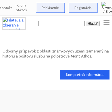
Fórum
Kontakt
Prihlásenie
Registrácia
otázok
Známkové územia - Mont Athos
Odborný príspevok z oblasti známkových území zameraný na
históriu a poštovú službu na polostrove Mont Athos.
02. 02. 2026
Kompletná informácia