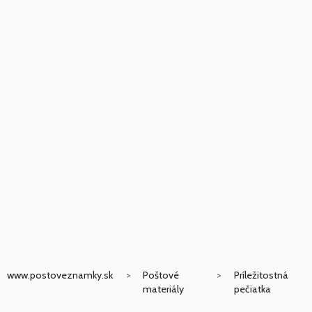
www.postoveznamky.sk
Poštové
Príležitostná
materiály
pečiatka