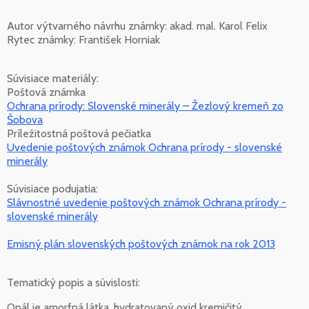
Autor výtvarného návrhu známky: akad. mal. Karol Felix
Rytec známky: František Horniak
Súvisiace materiály:
Poštová známka
Ochrana prírody: Slovenské minerály – Žezlový kremeň zo
Šobova
Príležitostná poštová pečiatka
Uvedenie poštových známok Ochrana prírody - slovenské
minerály
Súvisiace podujatia:
Slávnostné uvedenie poštových známok Ochrana prírody -
slovenské minerály
Emisný plán slovenských poštových známok na rok 2013
Tematický popis a súvislosti:
Opál je amorfná látka, hydratovaný oxid kremičitý