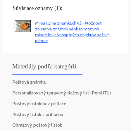
Súvisiace oznamy (1):
Minerály na známkach (I.) - Možnosti
zbierania známok s&nbsp;motívmi
minerálov a&nbsp;iných objektov neživej
prírody
Materiály podľa kategórií
Poštová známka
Personalizovaný upravený tlačový list (PersUTL)
Poštový lístok bez prítlače
Poštový lístok s prítlačou
Obrazový poštový lístok