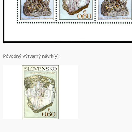
Pôvodný výtvarný návrh(y):