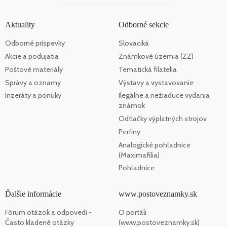
Aktuality
Odborné sekcie
Odborné príspevky
Slovaciká
Akcie a podujatia
Známkové územia (ZZ)
Poštové materiály
Tematická filatelia
Správy a oznamy
Výstavy a vystavovanie
Inzeráty a ponuky
Ilegálne a nežiaduce vydania
známok
Odtlačky výplatných strojov
Perfiny
Analogické pohľadnice
(Maximafília)
Pohľadnice
Ďalšie informácie
www.postoveznamky.sk
Fórum otázok a odpovedí -
O portáli
Často kladené otázky
(www.postoveznamky.sk)