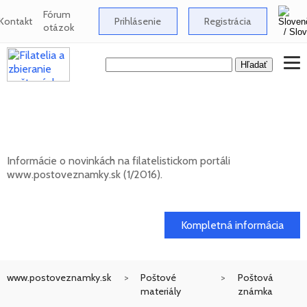
Fórum
Kontakt
Prihlásenie
Registrácia
otázok
Novinky na informačnom filatelistickom
portáli www.postoveznamky.sk (1/2026)
Informácie o novinkách na filatelistickom portáli
www.postoveznamky.sk (1/2016).
03. 02. 2026
Kompletná informácia
www.postoveznamky.sk
Poštové
Poštová
materiály
známka