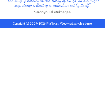
"The king of hobbies or the 'Hobby of Kings', as one might
say, stamp collecting is indeed an art by itself"
Saronyo Lal Mukherjee
Copyright (c) 2007-2026 FilaNotes, Všetky práva vyhradené.