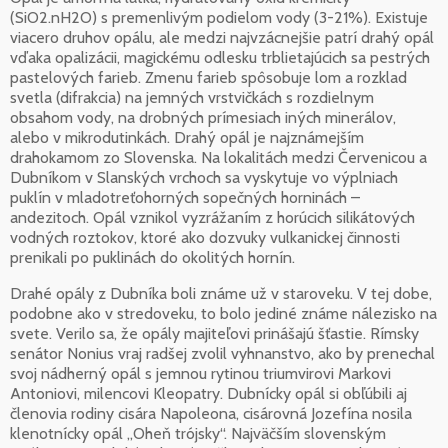
(SiO2.nH2O) s premenlivým podielom vody (3-21%). Existuje
viacero druhov opálu, ale medzi najvzácnejšie patrí drahý opál
vďaka opalizácii, magickému odlesku trblietajúcich sa pestrých
pastelových farieb. Zmenu farieb spôsobuje lom a rozklad
svetla (difrakcia) na jemných vrstvičkách s rozdielnym
obsahom vody, na drobných prímesiach iných minerálov,
alebo v mikrodutinkách. Drahý opál je najznámejším
drahokamom zo Slovenska. Na lokalitách medzi Červenicou a
Dubníkom v Slanských vrchoch sa vyskytuje vo výplniach
puklín v mladotreťohorných sopečných horninách –
andezitoch. Opál vznikol vyzrážaním z horúcich silikátových
vodných roztokov, ktoré ako dozvuky vulkanickej činnosti
prenikali po puklinách do okolitých hornín.
Drahé opály z Dubníka boli známe už v staroveku. V tej dobe,
podobne ako v stredoveku, to bolo jediné známe nálezisko na
svete. Verilo sa, že opály majiteľovi prinášajú šťastie. Rímsky
senátor Nonius vraj radšej zvolil vyhnanstvo, ako by prenechal
svoj nádherný opál s jemnou rytinou triumvirovi Markovi
Antoniovi, milencovi Kleopatry. Dubnícky opál si obľúbili aj
členovia rodiny cisára Napoleona, cisárovná Jozefína nosila
klenotnícky opál „Oheň trójsky“. Najväčším slovenským