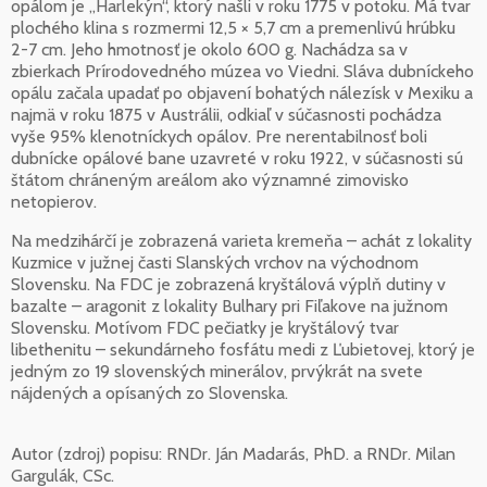
opálom je „Harlekýn“, ktorý našli v roku 1775 v potoku. Má tvar
plochého klina s rozmermi 12,5 × 5,7 cm a premenlivú hrúbku
2-7 cm. Jeho hmotnosť je okolo 600 g. Nachádza sa v
zbierkach Prírodovedného múzea vo Viedni. Sláva dubníckeho
opálu začala upadať po objavení bohatých nálezísk v Mexiku a
najmä v roku 1875 v Austrálii, odkiaľ v súčasnosti pochádza
vyše 95% klenotníckych opálov. Pre nerentabilnosť boli
dubnícke opálové bane uzavreté v roku 1922, v súčasnosti sú
štátom chráneným areálom ako významné zimovisko
netopierov.
Na medzihárčí je zobrazená varieta kremeňa – achát z lokality
Kuzmice v južnej časti Slanských vrchov na východnom
Slovensku. Na FDC je zobrazená kryštálová výplň dutiny v
bazalte – aragonit z lokality Bulhary pri Fiľakove na južnom
Slovensku. Motívom FDC pečiatky je kryštálový tvar
libethenitu – sekundárneho fosfátu medi z Ľubietovej, ktorý je
jedným zo 19 slovenských minerálov, prvýkrát na svete
nájdených a opísaných zo Slovenska.
Autor (zdroj) popisu:
RNDr. Ján Madarás, PhD. a RNDr. Milan
Gargulák, CSc.