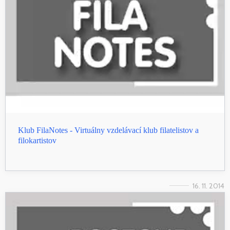
Klub FilaNotes - Virtuálny vzdelávací klub filatelistov a
filokartistov
16. 11. 2014