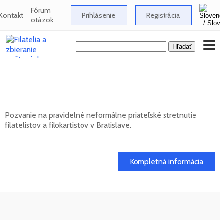
Fórum
Kontakt
Prihlásenie
Registrácia
otázok
Neformálne stretnutie filatelistov a
filokartistov v Bratislave
Pozvanie na pravidelné neformálne priateľské stretnutie
filatelistov a filokartistov v Bratislave.
12. 08. 2026
Kompletná informácia