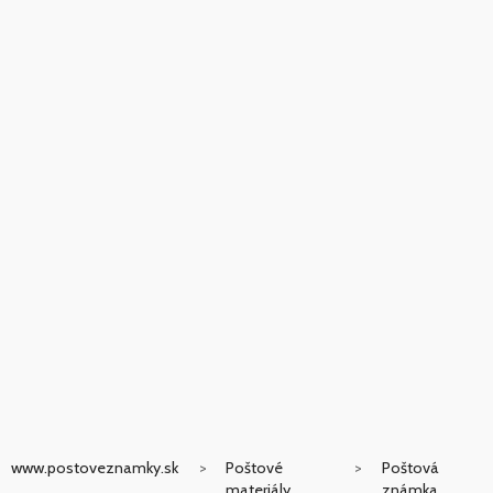
www.postoveznamky.sk
Poštové
Poštová
materiály
známka