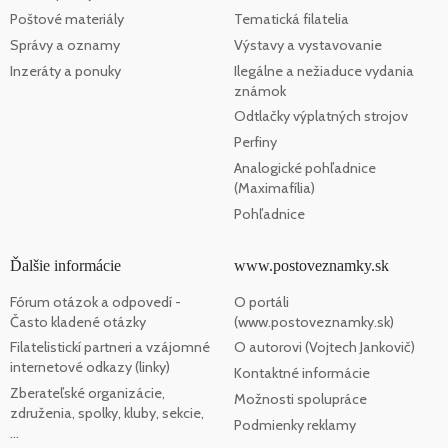
Poštové materiály
Tematická filatelia
Správy a oznamy
Výstavy a vystavovanie
Inzeráty a ponuky
Ilegálne a nežiaduce vydania
známok
Odtlačky výplatných strojov
Perfiny
Analogické pohľadnice
(Maximafília)
Pohľadnice
Ďalšie informácie
www.postoveznamky.sk
Fórum otázok a odpovedí -
O portáli
Často kladené otázky
(www.postoveznamky.sk)
Filatelistickí partneri a vzájomné
O autorovi (Vojtech Jankovič)
internetové odkazy (linky)
Kontaktné informácie
Zberateľské organizácie,
Možnosti spolupráce
združenia, spolky, kluby, sekcie,
Podmienky reklamy
...