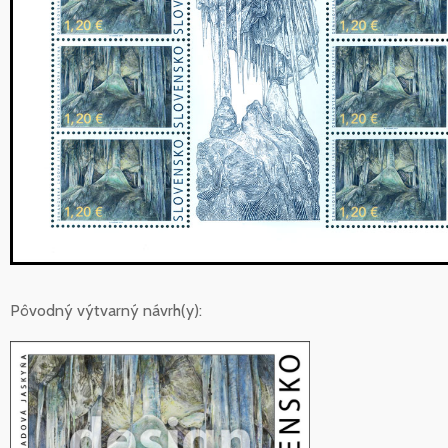
Pôvodný výtvarný návrh(y):