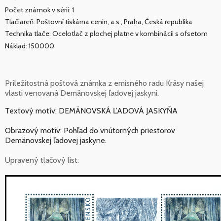
Počet známok v sérii: 1
Tlačiareň: Poštovní tiskárna cenin, a.s., Praha, Česká republika
Technika tlače: Ocelotlač z plochej platne v kombinácii s ofsetom
Náklad: 150000
Príležitostná poštová známka z emisného radu Krásy našej
vlasti venovaná Demänovskej ľadovej jaskyni.
Textový motív: DEMÄNOVSKÁ ĽADOVÁ JASKYŇA
Obrazový motív: Pohľad do vnútorných priestorov
Demänovskej ľadovej jaskyne.
Upravený tlačový list: