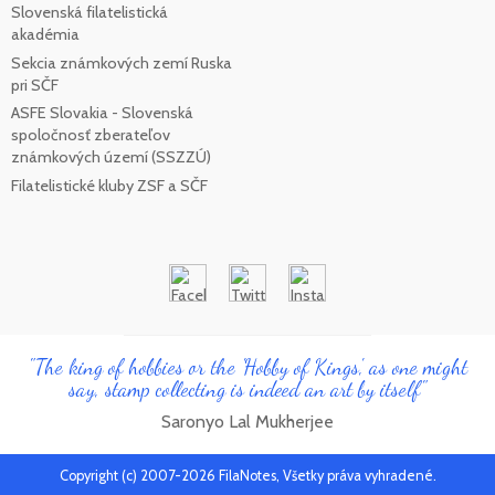
Slovenská filatelistická
akadémia
Sekcia známkových zemí Ruska
pri SČF
ASFE Slovakia - Slovenská
spoločnosť zberateľov
známkových území (SSZZÚ)
Filatelistické kluby ZSF a SČF
"The king of hobbies or the 'Hobby of Kings', as one might
say, stamp collecting is indeed an art by itself"
Saronyo Lal Mukherjee
Copyright (c) 2007-2026 FilaNotes, Všetky práva vyhradené.