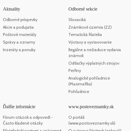
Aktuality
Odborné sekcie
Odborné príspevky
Slovaciká
Akcie a podujatia
Známkové územia (ZZ)
Poštové materiály
Tematická filatelia
Správy a oznamy
Výstavy a vystavovanie
Inzeráty a ponuky
Ilegálne a nežiaduce vydania
známok
Odtlačky výplatných strojov
Perfiny
Analogické pohľadnice
(Maximafília)
Pohľadnice
Ďalšie informácie
www.postoveznamky.sk
Fórum otázok a odpovedí -
O portáli
Často kladené otázky
(www.postoveznamky.sk)
Filatelistickí partneri a vzájomné
O autorovi (Vojtech Jankovič)