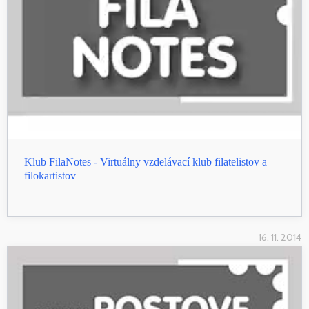
Klub FilaNotes - Virtuálny vzdelávací klub filatelistov a
filokartistov
16. 11. 2014