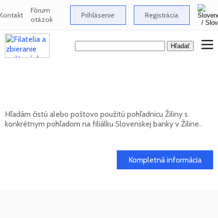
Fórum
Kontakt
Prihlásenie
Registrácia
otázok
Hľadám pohľadnicu Žiliny s pohľadom na
filiálku Slovenskej banky
Hľadám čistú alebo poštovo použitú pohľadnicu Žiliny s
konkrétnym pohľadom na filiálku Slovenskej banky v Žiline..
20. 05. 2026
Kompletná informácia