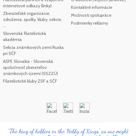
internetové odkazy (linky)
Kontaktné informácie
Zberateľské organizácie,
Možnosti spolupráce
združenia, spolky, kluby, sekcie,
Podmienky reklamy
...
Slovenská filatelistická
akadémia
Sekcia známkových zemí Ruska
pri SČF
ASFE Slovakia - Slovenská
spoločnosť zberateľov
známkových území (SSZZÚ)
Filatelistické kluby ZSF a SČF
"The king of hobbies or the 'Hobby of Kings', as one might