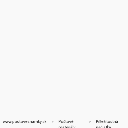
www.postoveznamky.sk
Poštové
Príležitostná
materiály
pečiatka