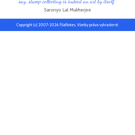
say, stamp collecting is indeed an art by itself"
Saronyo Lal Mukherjee
Copyright (c) 2007-2026 FilaNotes, Všetky práva vyhradené.