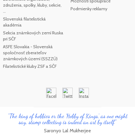
Možnosti spolupráce
združenia, spolky, kluby, sekcie,
Podmienky reklamy
...
Slovenská filatelistická
akadémia
Sekcia známkových zemí Ruska
pri SČF
ASFE Slovakia - Slovenská
spoločnosť zberateľov
známkových území (SSZZÚ)
Filatelistické kluby ZSF a SČF
"The king of hobbies or the 'Hobby of Kings', as one might
say, stamp collecting is indeed an art by itself"
Saronyo Lal Mukherjee