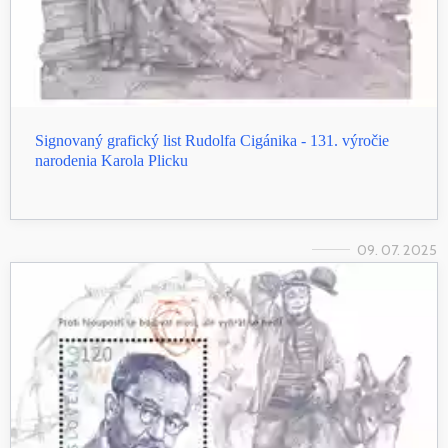
Signovaný grafický list Rudolfa Cigánika - 131. výročie
narodenia Karola Plicku
09. 07. 2025