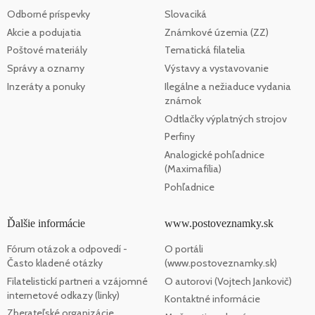
Odborné príspevky
Slovaciká
Akcie a podujatia
Známkové územia (ZZ)
Poštové materiály
Tematická filatelia
Správy a oznamy
Výstavy a vystavovanie
Inzeráty a ponuky
Ilegálne a nežiaduce vydania
známok
Odtlačky výplatných strojov
Perfiny
Analogické pohľadnice
(Maximafília)
Pohľadnice
Ďalšie informácie
www.postoveznamky.sk
Fórum otázok a odpovedí -
O portáli
Často kladené otázky
(www.postoveznamky.sk)
Filatelistickí partneri a vzájomné
O autorovi (Vojtech Jankovič)
internetové odkazy (linky)
Kontaktné informácie
Zberateľské organizácie,