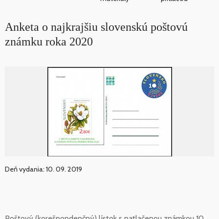
Anketa o najkrajšiu slovenskú poštovú
známku roka 2020
Deň vydania: 10. 09. 2019
Poštový (korešpondenčný) lístok s natlačenou známkou 10.