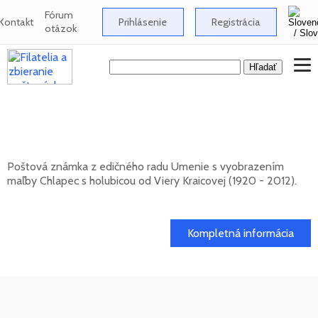
Fórum
Kontakt
Prihlásenie
Registrácia
otázok
Umenie: Viera Kraicová (1920 - 2012) -
Chlapec s holubicou
Poštová známka z edičného radu Umenie s vyobrazením
maľby Chlapec s holubicou od Viery Kraicovej (1920 - 2012).
20. 11. 2026 -
Kompletná informácia