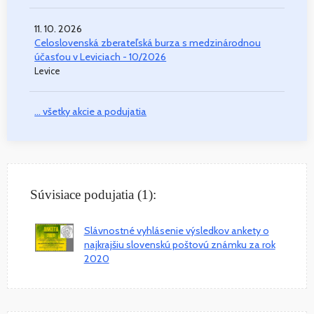
11. 10. 2026
Celoslovenská zberateľská burza s medzinárodnou
účasťou v Leviciach - 10/2026
Levice
... všetky akcie a podujatia
Súvisiace podujatia (1):
Slávnostné vyhlásenie výsledkov ankety o
najkrajšiu slovenskú poštovú známku za rok
2020