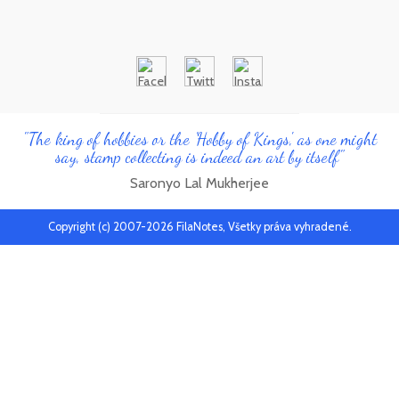
"The king of hobbies or the 'Hobby of Kings', as one might
say, stamp collecting is indeed an art by itself"
Saronyo Lal Mukherjee
Copyright (c) 2007-2026 FilaNotes, Všetky práva vyhradené.