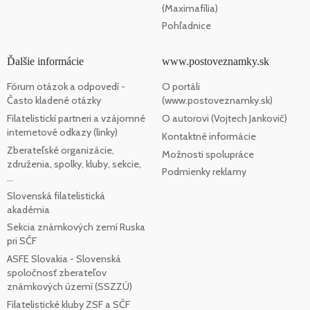
(Maximafília)
Pohľadnice
Ďalšie informácie
www.postoveznamky.sk
Fórum otázok a odpovedí -
O portáli
Často kladené otázky
(www.postoveznamky.sk)
Filatelistickí partneri a vzájomné
O autorovi (Vojtech Jankovič)
internetové odkazy (linky)
Kontaktné informácie
Zberateľské organizácie,
Možnosti spolupráce
združenia, spolky, kluby, sekcie,
Podmienky reklamy
...
Slovenská filatelistická
akadémia
Sekcia známkových zemí Ruska
pri SČF
ASFE Slovakia - Slovenská
spoločnosť zberateľov
známkových území (SSZZÚ)
Filatelistické kluby ZSF a SČF