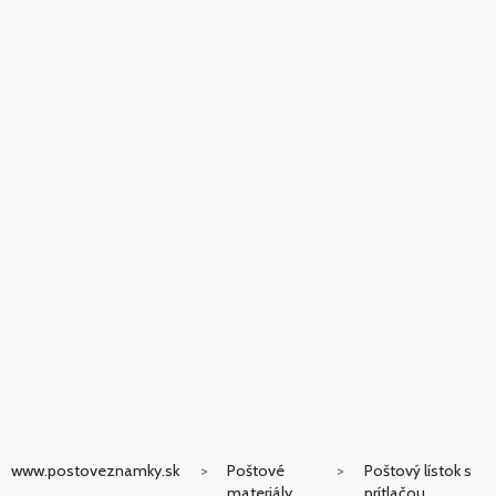
www.postoveznamky.sk
Poštové
Poštový lístok s
materiály
prítlačou