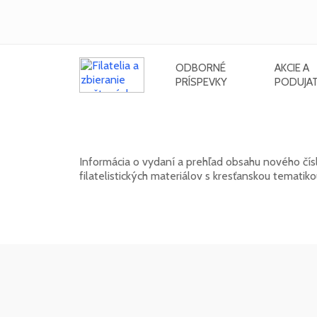
ODBORNÉ
AKCIE A
PRÍSPEVKY
PODUJAT
Nové číslo bulletinu SV. GABRIE
Informácia o vydaní a prehľad obsahu nového čísl
filatelistických materiálov s kresťanskou temati
15. 01. 2026