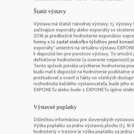
Štatút výstavy
Výstava má štatút národnej výstavy, t.j. výstavy I.
začínajúce exponáty alebo exponáty so straten
2016 je predbežné hodnotenie exponátov vopre
formy
a tú
zaslať niekoľko týždňov pred konan
exponáty" umiestni na virtuálnu výstavu EXPONET
k dispozícii len pre porotcov výstavy. To umožní
definitívne hodnotenie (a overenie nejasností) 
Tento spôsob prináša urýchlenie hodnotenia pria
budú mať k dispozícii na hodnotenie podstatne v
preštudovať a overiť si fakty vo všetkých dostu
rozhodnutia každého vystavovateľa, bude jeho e
EXPONETu alebo bude z EXPONETu úplne stiahn
Výstavné poplatky
Dôležitou informáciou pre slovenských vystavova
Výška poplatku za jednu výstavnú plochu (t.j. 16 
hodnotený v trezore je výška poplatku za jednu v