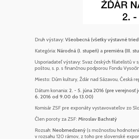
Druh výstavy:
Všeobecná (všetky výstavné tried
Kategória:
Národná (I. stupeň)
a
premiéra (III. st
Usporiadateľ výstavy: Svaz českých filatelistů v
poštou, s. p. s finančnou podporou Fondu Vysoč
Miesto: Dům kultury, Ždár nad Sázavou, Česká rep
Dátum konania:
2. - 5. júna 2016 (pre verejnosť
6. 2016 od 9.00 do 13.00)
Komisár ZSF pre exponáty vystavovateľov zo Sl
Člen poroty za ZSF:
Miroslav Bachratý
Rozsah:
Neobmedzený
(s možnosťou hodnotenia
v rozsahu 120 rámov, z toho pre slovenské expo