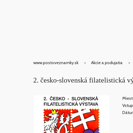
www.postoveznamky.sk
Akcie a podujatia
2. česko-slovenská filatelisti
Miest
Vstup
Dátum