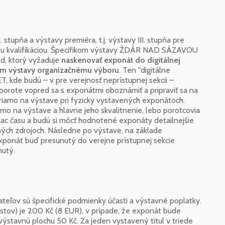
 stupňa a výstavy premiéra, t.j. výstavy III. stupňa pre
ou kvalifikáciou. Špecifikom výstavy ŽDÁR NAD SÁZAVOU
d, ktorý vyžaduje
naskenovať exponát do digitálnej
ím výstavy organizačnému výboru
. Ten "digitálne
, kde budú – v pre verejnosť neprístupnej sekcii –
 porote vopred sa s exponátmi oboznámiť a pripraviť sa na
priamo na výstave pri fyzicky vystavených exponátoch.
mo na výstave a hlavne jeho skvalitnenie, lebo porotcovia
iac času a budú si môcť hodnotené exponáty detailnejšie
pných zdrojoch. Následne po výstave, na základe
xponát buď presunutý do verejne prístupnej sekcie
utý.
teľov sú špecifické podmienky účasti a výstavné poplatky.
listov) je 200 Kč (8 EUR), v prípade, že exponát bude
ýstavnú plochu 50 Kč. Za jeden vystavený titul v triede