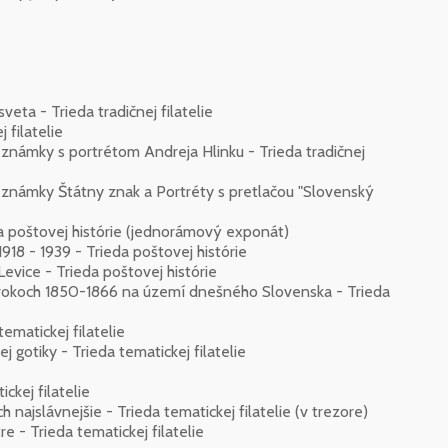
ta - Trieda tradičnej filatelie
 filatelie
ámky s portrétom Andreja Hlinku - Trieda tradičnej
námky Štátny znak a Portréty s pretlačou "Slovenský
 poštovej histórie (jednorámový exponát)
918 - 1939 - Trieda poštovej histórie
evice - Trieda poštovej histórie
v rokoch 1850-1866 na území dnešného Slovenska - Trieda
ematickej filatelie
 gotiky - Trieda tematickej filatelie
ckej filatelie
najslávnejšie - Trieda tematickej filatelie (v trezore)
re - Trieda tematickej filatelie