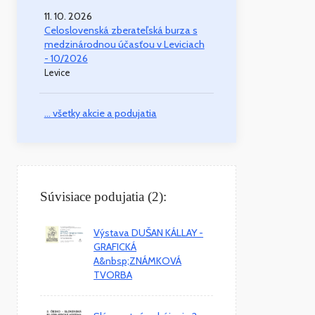
11. 10. 2026
Celoslovenská zberateľská burza s
medzinárodnou účasťou v Leviciach
- 10/2026
Levice
... všetky akcie a podujatia
Súvisiace podujatia (2):
Výstava DUŠAN KÁLLAY -
GRAFICKÁ
A&nbsp;ZNÁMKOVÁ
TVORBA