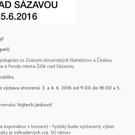
y)
upeň)
 spolupráci so Zväzom slovenských filatelistov a Českou
ina a Fondu mesta Žďár nad Sázavou
ublika.
 je výstava otvorená: 3. a 4. 6. 2016 od 9.00 do 18.00 a 5.
ovenska:
Vojtech Jankovič
 exponátov v trezore) - fyzicky bude vystavený výber
náty je vyhradených cca. 50 rámov.