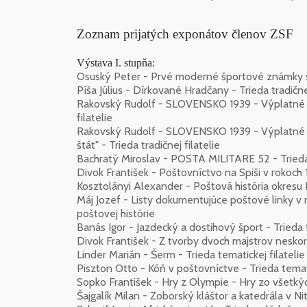
Zoznam prijatých exponátov členov ZSF
Výstava I. stupňa:
Osuský Peter - Prvé moderné športové známky sve
Píša Július - Dírkované Hradčany - Trieda tradičnej
Rakovský Rudolf - SLOVENSKO 1939 - Výplatné zn
filatelie
Rakovský Rudolf - SLOVENSKO 1939 - Výplatné z
štát" - Trieda tradičnej filatelie
Bachratý Miroslav - POSTA MILITARE 52 - Trieda
Divok František - Poštovníctvo na Spiši v rokoch 1
Kosztolányi Alexander - Poštová história okresu L
Máj Jozef - Listy dokumentujúce poštové linky 
poštovej histórie
Banás Igor - Jazdecký a dostihový šport - Trieda t
Divok František - Z tvorby dvoch majstrov neskorej
Linder Marián - Šerm - Trieda tematickej filatelie
Piszton Otto - Kôň v poštovníctve - Trieda temati
Sopko František - Hry z Olympie - Hry zo všetkých 
Šajgalík Milan - Zoborský kláštor a katedrála v Nit