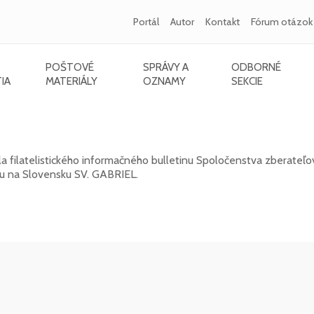
Portál
Autor
Kontakt
Fórum otázok
POŠTOVÉ
SPRÁVY A
ODBORNÉ
IA
MATERIÁLY
OZNAMY
SEKCIE
L 2026/1 (131)
a filatelistického informačného bulletinu Spoločenstva zberateľo
kou na Slovensku SV. GABRIEL.