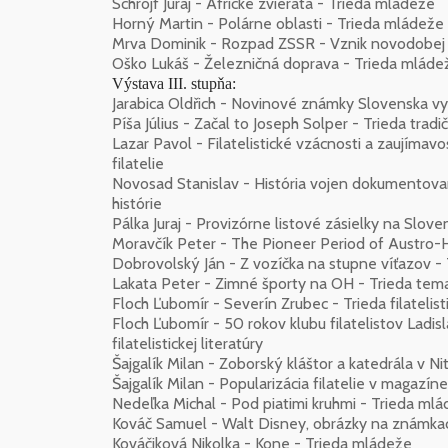
Schrojf Juraj - Africké zvieratá - Trieda mládeže
Horný Martin - Polárne oblasti - Trieda mládeže
Mrva Dominik - Rozpad ZSSR - Vznik novodobej 
Oško Lukáš - Železničná doprava - Trieda mláde
Výstava III. stupňa:
Jarabica Oldřich - Novinové známky Slovenska vyda
Píša Július - Začal to Joseph Solper - Trieda trad
Lazar Pavol - Filatelistické vzácnosti a zaujímav
filatelie
Novosad Stanislav - História vojen dokumentova
histórie
Pálka Juraj - Provizórne listové zásielky na Slove
Moravčík Peter - The Pioneer Period of Austro-Hu
Dobrovolský Ján - Z vozíčka na stupne víťazov - T
Lakata Peter - Zimné športy na OH - Trieda temati
Floch Ľubomír - Severín Zrubec - Trieda filatelisti
Floch Ľubomír - 50 rokov klubu filatelistov Ladi
filatelistickej literatúry
Šajgalík Milan - Zoborský kláštor a katedrála v Nitre
Šajgalík Milan - Popularizácia filatelie v magazíne 
Nedeľka Michal - Pod piatimi kruhmi - Trieda ml
Kováč Samuel - Walt Disney, obrázky na známka
Kováčiková Nikolka - Kone - Trieda mládeže