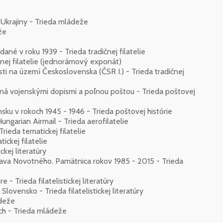
Ukrajiny - Trieda mládeže
že
né v roku 1939 - Trieda tradičnej filatelie
ičnej filatelie (jednorámový exponát)
osti na území Československa (ČSR I.) - Trieda tradičnej
ná vojenskými dopismi a poľnou poštou - Trieda poštovej
nsku v rokoch 1945 - 1946 - Trieda poštovej histórie
ngarian Airmail - Trieda aerofilatelie
rieda tematickej filatelie
ckej filatelie
ckej literatúry
slava Novotného. Pamätnica rokov 1985 - 2015 - Trieda
 - Trieda filatelistickej literatúry
Slovensko - Trieda filatelistickej literatúry
ádeže
ch - Trieda mládeže