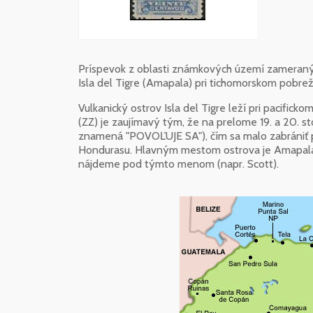
Príspevok z oblasti známkových území zameraný
Isla del Tigre (Amapala) pri tichomorskom pobre
Vulkanický ostrov Isla del Tigre leží pri pacifi
(ZZ) je zaujímavý tým, že na prelome 19. a 20. s
znamená "POVOĽUJE SA"), čím sa malo zabrániť 
Hondurasu. Hlavným mestom ostrova je Amapala, 
nájdeme pod týmto menom (napr. Scott).