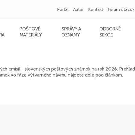
Portál
Autor
Kontakt
Fórum otázok
POŠTOVÉ
SPRÁVY A
ODBORNÉ
IA
MATERIÁLY
OZNAMY
SEKCIE
ch známok na rok 2026
rých emisií - slovenských poštových známok na rok 2026. Prehľa
mok vo fáze výtvarného návrhu nájdete dole pod článkom.