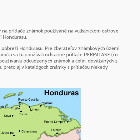
 na prítlače známok používané na vulkanickom ostrove
ží Hondurasu.
ckom pobreží Hondurasu. Pre zberateľov známkových území
toročia sa tu používali ochranné prítlače PERMITASE (čo
používaniu odcudzených známok a celín, dovážaných z
preto aj v katalógoch známky s prítlačou niekedy