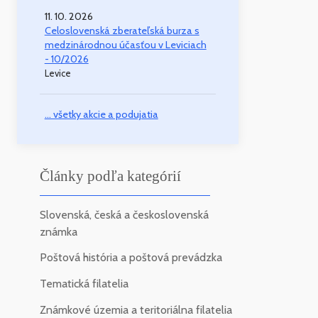
11. 10. 2026
Celoslovenská zberateľská burza s
medzinárodnou účasťou v Leviciach
- 10/2026
Levice
... všetky akcie a podujatia
Články podľa kategórií
Slovenská, česká a československá
známka
Poštová história a poštová prevádzka
Tematická filatelia
Známkové územia a teritoriálna filatelia