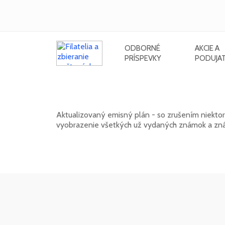
ODBORNÉ
AKCIE A
PRÍSPEVKY
PODUJAT
Emisný plán slovenských poštový
Aktualizovaný emisný plán - so zrušením niekto
vyobrazenie všetkých už vydaných známok a zná
01. 02. 2026