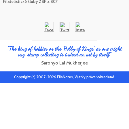
Filatelistické kluby ZSF a SČF
"The king of hobbies or the 'Hobby of Kings', as one might
say, stamp collecting is indeed an art by itself"
Saronyo Lal Mukherjee
Copyright (c) 2007-2026 FilaNotes, Všetky práva vyhradené.