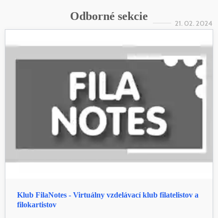
Odborné sekcie
21. 02. 2024
Klub FilaNotes - Virtuálny vzdelávací klub filatelistov a
filokartistov