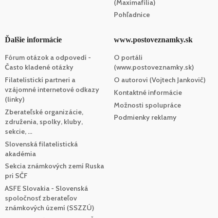
(Maximafília)
Pohľadnice
Ďalšie informácie
www.postoveznamky.sk
Fórum otázok a odpovedí -
O portáli
Často kladené otázky
(www.postoveznamky.sk)
Filatelistickí partneri a
O autorovi (Vojtech Jankovič)
vzájomné internetové odkazy
Kontaktné informácie
(linky)
Možnosti spolupráce
Zberateľské organizácie,
Podmienky reklamy
združenia, spolky, kluby,
sekcie, ...
Slovenská filatelistická
akadémia
Sekcia známkových zemí Ruska
pri SČF
ASFE Slovakia - Slovenská
spoločnosť zberateľov
známkových území (SSZZÚ)