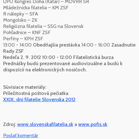
UPU Kongres Doha (Katar) – MDVRR SR
Mládežnícka filatelia – KM ZSF
R nálepky – SFA
Mongolsko – ZK
Religiózna filatelia – SSG na Slovensk
Pohľadnice – KNF ZSF
Perfíny – KPH ZSF
13:00 - 14:00
Obedňajšia prestávka
14:00 - 16:00
Zasadnutie
Rady ZSF
Nedeľa 2. 9. 2012
10:00 - 12:00
Filatelistická burza
Prednášky budú prezentované audiovizuálne a budú k
dispozícii na elektronických nosičoch.
Súvisiace materiály:
Príležitostná poštová pečiatka
XXIX. dni filatelie Slovenska 2012
Zdroj:
www.slovenskafilatelia.sk
a
www.pofis.sk
Poslať komentár