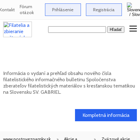
Fórum
Kontakt
Prihlásenie
Registrácia
otázok
Nové číslo bulletinu SV. GABRIEL 2026/1
(131)
Informácia o vydaní a prehľad obsahu nového čísla
filatelistického informačného bulletinu Spoločenstva
zberateľov filatelistických materiálov s kresťanskou tematikou
na Slovensku SV. GABRIEL.
15. 01. 2026
Kompletná informácia
www.postoveznamky.sk
Akcie a
Zväzové akcie