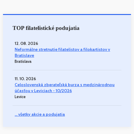
TOP filatelistické podujatia
12. 08. 2026
Neformálne stretnutie filatelistov a filokartistov v
Bratislave
Bratislava
11. 10. 2026
Celoslovenská zberateľská burza s medzinárodnou
účasťou v Leviciach - 10/2026
Levice
... všetky akcie a podujatia