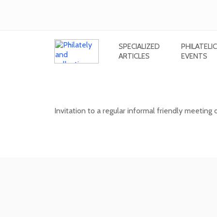
SPECIALIZED
PHILATELIC
ARTICLES
EVENTS
Informal meeting of stamp and post
Invitation to a regular informal friendly meeting 
12. 08. 2026