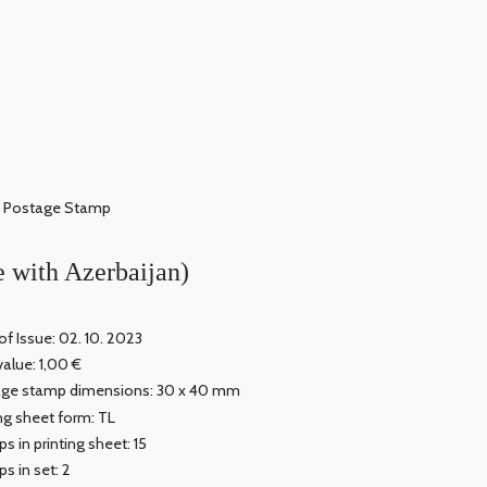
Postage Stamp
e with Azerbaijan)
of Issue: 02. 10. 2023
value: 1,00 €
age stamp dimensions: 30 x 40 mm
ing sheet form: TL
s in printing sheet: 15
s in set: 2