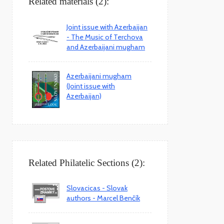
Related materials (2):
Joint issue with Azerbaijan
- The Music of Terchova
and Azerbaijani mugham
Azerbaijani mugham
(Joint issue with
Azerbaijan)
Related Philatelic Sections (2):
Slovacicas - Slovak
authors - Marcel Benčík