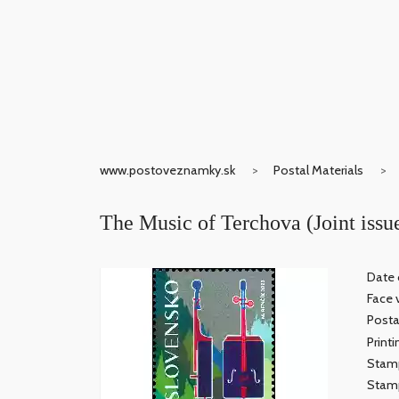
www.postoveznamky.sk
Postal Materials
The Music of Terchova (Joint issu
Date 
Face 
Post
Print
Stamp
Stamp