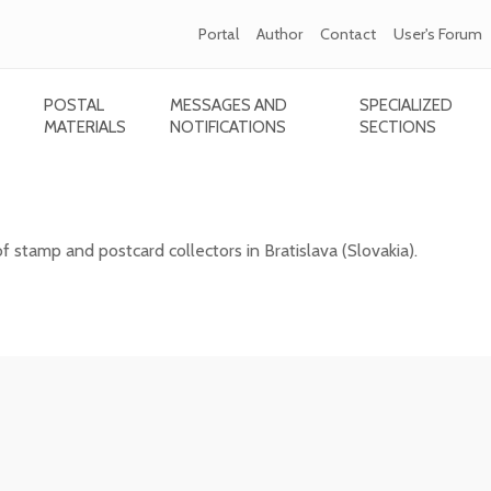
Portal
Author
Contact
User's Forum
POSTAL
MESSAGES AND
SPECIALIZED
MATERIALS
NOTIFICATIONS
SECTIONS
card collectors in Bratislava
of stamp and postcard collectors in Bratislava (Slovakia).