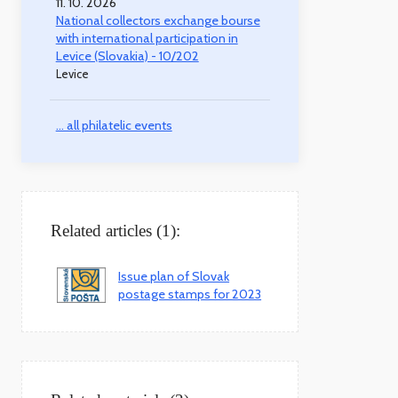
11. 10. 2026
National collectors exchange bourse
with international participation in
Levice (Slovakia) - 10/202
Levice
... all philatelic events
Related articles (1):
Issue plan of Slovak
postage stamps for 2023