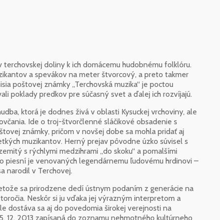
ov terchovskej doliny k ich domácemu hudobnému folklóru.
uzikantov a spevákov na meter štvorcový, a preto takmer
isia poštovej známky „Terchovská muzika“ je poctou
ali poklady predkov pre súčasný svet a ďalej ich rozvíjajú.
udba, ktorá je dodnes živá v oblasti Kysuckej vrchoviny, ale
ovčania. Ide o troj-štvorčlenné sláčikové obsadenie s
tovej známky, pričom v novšej dobe sa mohla pridať aj
šetkých muzikantov. Herný prejav pôvodne úzko súvisel s
emitý s rýchlymi medzihrami „do skoku“ a pomalšími
o piesní je venovaných legendárnemu ľudovému hrdinovi –
sa narodil v Terchovej.
etože sa prirodzene dedí ústnym podaním z generácie na
toročia. Neskôr si ju vďaka jej výrazným interpretom a
le dostáva sa aj do povedomia širokej verejnosti na
ňa 5. 12. 2013 zapísaná do zoznamu nehmotného kultúrneho