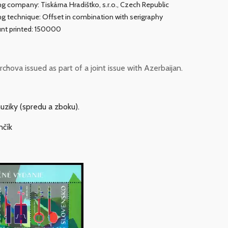
ing company: Tiskárna Hradištko, s.r.o., Czech Republic
ing technique: Offset in combination with serigraphy
t printed: 150000
va issued as part of a joint issue with Azerbaijan.
uziky (spredu a zboku).
nčík