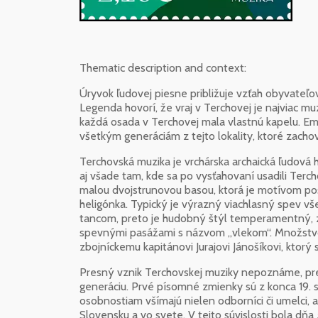
Thematic description and context:
Úryvok ľudovej piesne približuje vzťah obyvateľ
Legenda hovorí, že vraj v Terchovej je najviac m
každá osada v Terchovej mala vlastnú kapelu. Em
všetkým generáciám z tejto lokality, ktoré zachov
Terchovská muzika je vrchárska archaická ľudová h
aj všade tam, kde sa po vysťahovaní usadili Terch
malou dvojstrunovou basou, ktorá je motívom poš
heligónka. Typický je výrazný viachlasný spev v
tancom, preto je hudobný štýl temperamentný, z
spevnými pasážami s názvom „vlekom“. Množstv
zbojníckemu kapitánovi Jurajovi Jánošíkovi, ktorý 
Presný vznik Terchovskej muziky nepoznáme, pr
generáciu. Prvé písomné zmienky sú z konca 19. s
osobnostiam všímajú nielen odborníci či umelci, a
Slovensku a vo svete. V tejto súvislosti bola d